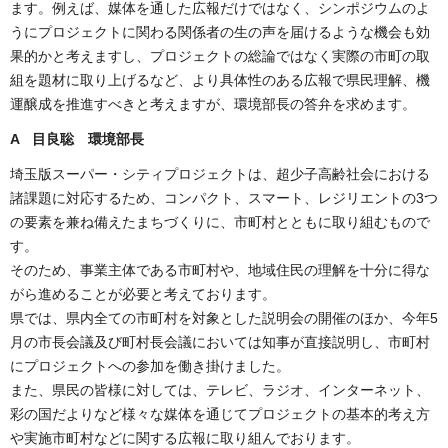
ます。例えば、媒体を通した広報だけではなく、シンポジウムのよ
うにプロジェクトに関わる関係者の生の声を届けるような機会も効
果的かと考えますし、プロジェクトの総論ではなく実際の市町の取
組を題材に取り上げるなど、より具体性のある広報で県民理解、機
運醸成を推進すべきと考えますが、環境部長の答弁を求めます。
A 目良聡 環境部長
埼玉版スーパー・シティプロジェクトは、超少子高齢社会における
諸課題に対応するため、コンパクト、スマート、レジリエントの3つ
の要素を兼ね備えたまちづくりに、市町村とともに取り組むもので
す。
そのため、事業主体である市町村や、地域住民の理解を十分に得な
がら進めることが必要と考えております。
県では、県内全ての市町村を対象とした説明会の開催のほか、今年5
月の市長会議及び町村長会議においては知事が直接説明し、市町村
にプロジェクトへの参加を働き掛けました。
また、県民の皆様に対しては、テレビ、ラジオ、インターネット、
彩の国だよりなど様々な媒体を通じてプロジェクトの基本的考え方
や実施市町村などに関する広報に取り組んでおります。