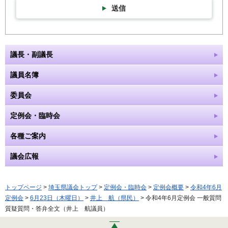
送信
議長・副議長
議員名簿
委員会
定例会・臨時会
各種ご案内
議会広報
トップページ
>
埼玉県議会トップ
>
定例会・臨時会
>
定例会概要
>
令和4年6月
定例会
>
6月23日（木曜日）
>
井上 航（県民）
> 令和4年6月定例会 一般質問
質疑質問・答弁全文（井上 航議員）