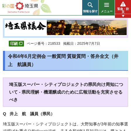
彩の国 埼玉県
緊急・防
情報を探す
メニュー
災
ページ番号：218533
掲載日：2025年7月7日
令和4年6月定例会 一般質問 質疑質問・答弁全文（井
上 航議員）
埼玉版スーパー・シティプロジェクトの県民向け周知につ
いて - 県民理解・機運醸成のために広報活動を充実させる
べき
Q 井上 航 議員（県民）
埼玉版スーパー・シティプロジェクトは、大野知事が3年前の知事選
で掲げた重点公約の一つです。去る令和4年1月31日には、県ととも