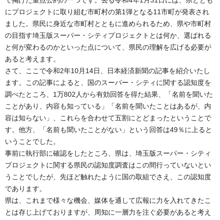
にプロジェクトに取り組む市町村の第1弾となる11市町が発表され
ました。県民に身近な市町村とともに進められるため、県や市町村
の目指す埼玉版スーパー・シティプロジェクトとは何か、選ばれる
と何が変わるのかといった点について、県民の理解を広げる必要が
あると考えます。
さて、ここで令和2年10月14日、日本経済新聞の記事を紹介いたし
ます。この記事によると、国のスーパー・シティに関する認知度を
調べたところ、1万802人から有効回答を得た結果、「名前を聞いた
ことがあり、内容も知っている」「名前を聞いたことはあるが、内
容は知らない」、これらを合わせて五割にとどまったということで
す。他方、「名前も聞いたことがない」という回答は49％に上ると
いうことでした。
事前に執行部に確認をしたところ、県は、埼玉版スーパー・シティ
プロジェクトに関する県民の認知度調査はこの間行っていないとい
うことでしたが、先ほど触れたように国の取組でさえ、この認知度
であります。
県は、これまで様々な機会、媒体を通して広報に力を入れてきたこ
とは存じ上げておりますが、周知に一層力を注ぐ必要があると考え