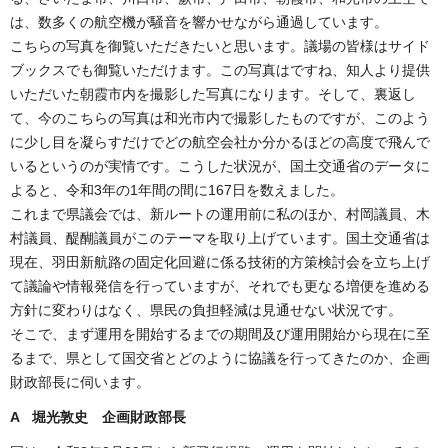
は、数多くの航空機が騒音を響かせながら通過しています。
こちらの写真を御覧いただきたいと思います。議場の皆様はサイド
ブックスでも御覧いただけます。この写真はですね、知人より提供
いただいた朝霞市内を撮影した写真になります。そして、裏返し
て、今のこちらの写真は和光市内で撮影したものですが、このよう
に少し目を凝らすだけでどの航空会社か分かるほどの高度で飛んで
いるというのが実情です。こうした状況が、国土交通省のデータに
よると、令和3年の1年間の間に167日を数えました。
これまで県議会では、新ルートの運用前に私のほか、村岡議員、木
村議員、醍醐議員がこのテーマを取り上げています。国土交通省は
現在、羽田新航路の固定化回避に係る技術的方策検討会を立ち上げ
て議論や情報発信を行っていますが、それでも更なる増便を進める
方針に変わりはなく、県民の負担軽減は見通せない状況です。
そこで、まず運用を開始するまでの期間及び運用開始から現在に至
るまで、県として国交省とどのように協議を行ってきたのか、企画
財政部長に伺います。
A 堀光敦史 企画財政部長