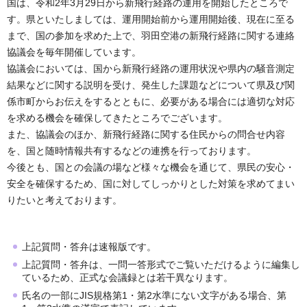
国は、令和2年3月29日から新飛行経路の運用を開始したところで
す。県といたしましては、運用開始前から運用開始後、現在に至る
まで、国の参加を求めた上で、羽田空港の新飛行経路に関する連絡
協議会を毎年開催しています。
協議会においては、国から新飛行経路の運用状況や県内の騒音測定
結果などに関する説明を受け、発生した課題などについて県及び関
係市町からお伝えをするとともに、必要がある場合には適切な対応
を求める機会を確保してきたところでございます。
また、協議会のほか、新飛行経路に関する住民からの問合せ内容
を、国と随時情報共有するなどの連携を行っております。
今後とも、国との会議の場など様々な機会を通じて、県民の安心・
安全を確保するため、国に対してしっかりとした対策を求めてまい
りたいと考えております。
上記質問・答弁は速報版です。
上記質問・答弁は、一問一答形式でご覧いただけるように編集し
ているため、正式な会議録とは若干異なります。
氏名の一部にJIS規格第1・第2水準にない文字がある場合、第