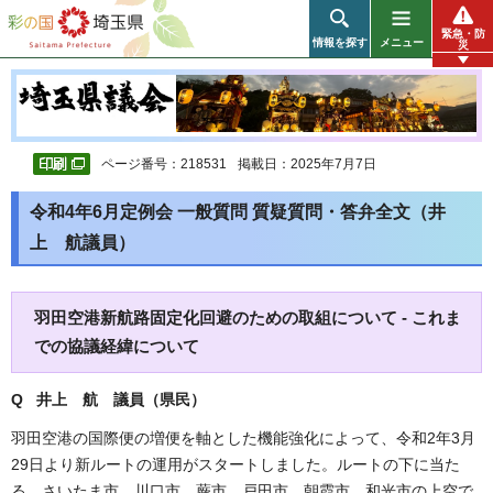
彩の国 埼玉県
緊急・防
情報を探す
メニュー
災
ページ番号：218531
掲載日：2025年7月7日
令和4年6月定例会 一般質問 質疑質問・答弁全文（井
上 航議員）
羽田空港新航路固定化回避のための取組について - これま
での協議経緯について
Q 井上 航 議員（県民）
羽田空港の国際便の増便を軸とした機能強化によって、令和2年3月
29日より新ルートの運用がスタートしました。ルートの下に当た
る、さいたま市、川口市、蕨市、戸田市、朝霞市、和光市の上空で