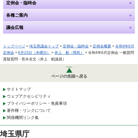
定例会・臨時会
各種ご案内
議会広報
トップページ
>
埼玉県議会トップ
>
定例会・臨時会
>
定例会概要
>
令和4年6月
定例会
>
6月23日（木曜日）
>
井上 航（県民）
> 令和4年6月定例会 一般質問
質疑質問・答弁全文（井上 航議員）
ページの先頭へ戻る
サイトマップ
ウェブアクセシビリティ
プライバシーポリシー・免責事項
著作権・リンクについて
関係機関リンク集
埼玉県庁