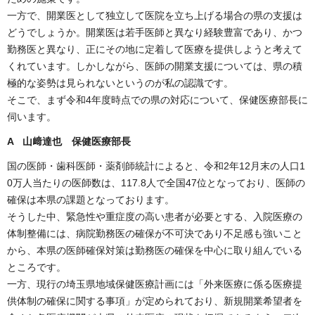
一方で、開業医として独立して医院を立ち上げる場合の県の支援は
どうでしょうか。開業医は若手医師と異なり経験豊富であり、かつ
勤務医と異なり、正にその地に定着して医療を提供しようと考えて
くれています。しかしながら、医師の開業支援については、県の積
極的な姿勢は見られないというのが私の認識です。
そこで、まず令和4年度時点での県の対応について、保健医療部長に
伺います。
A 山﨑達也 保健医療部長
国の医師・歯科医師・薬剤師統計によると、令和2年12月末の人口1
0万人当たりの医師数は、117.8人で全国47位となっており、医師の
確保は本県の課題となっております。
そうした中、緊急性や重症度の高い患者が必要とする、入院医療の
体制整備には、病院勤務医の確保が不可決であり不足感も強いこと
から、本県の医師確保対策は勤務医の確保を中心に取り組んでいる
ところです。
一方、現行の埼玉県地域保健医療計画には「外来医療に係る医療提
供体制の確保に関する事項」が定められており、新規開業希望者を