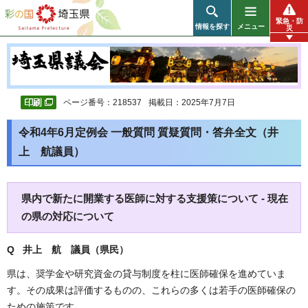
彩の国 埼玉県
緊急・防
情報を探す
メニュー
災
ページ番号：218537
掲載日：2025年7月7日
令和4年6月定例会 一般質問 質疑質問・答弁全文（井
上 航議員）
県内で新たに開業する医師に対する支援策について - 現在
の県の対応について
Q 井上 航 議員（県民）
県は、奨学金や研究資金の貸与制度を柱に医師確保を進めていま
す。その成果は評価するものの、これらの多くは若手の医師確保の
ための施策です。