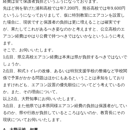
経費は全て保護者負担というふうになっております。
先ほど例を挙げた浦和高校では年7,200円、熊谷高校では年9,600円
というふうになっておりまして、仮に特別教室にエアコンを設置し
た場合に、現状ですと保護者の負担は更に増えることは確実です
が、果たしてこれがあるべき姿なのかと考えますと、公立高校のエ
アコン経費はやはり公費で持つべきではないかなというふうに考え
ます。
そこで、お伺いいたします。
1点目、県立高校エアコン経費は本来は県が負担するべきではないで
しょうか。
2点目、和式トイレの改修、あるいは特別支援学校の整備など学校関
係で予算がかかる問題はほかにもあるということは承知をしており
ますけれども、エアコン設置の優先順位についてどう考えているの
か。また、その理由について。
以上2点、大野知事にお伺いいたします。
3点目、また他県では本県同様エアコン経費の負担は保護者がしてい
るのか、県や行政が負担しているところはないのか、教育長にその
現状についてお伺いいたします。
A 大野元裕 知事