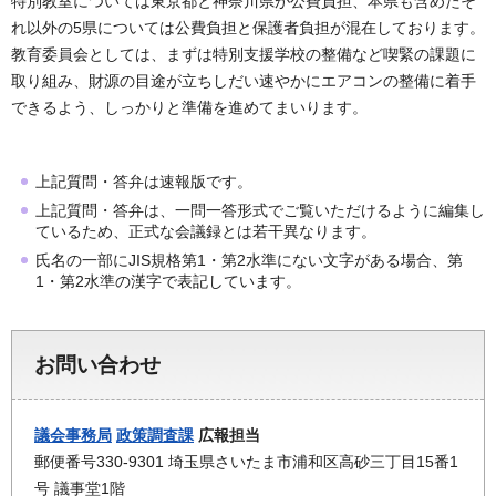
特別教室については東京都と神奈川県が公費負担、本県も含めたそ
れ以外の5県については公費負担と保護者負担が混在しております。
教育委員会としては、まずは特別支援学校の整備など喫緊の課題に
取り組み、財源の目途が立ちしだい速やかにエアコンの整備に着手
できるよう、しっかりと準備を進めてまいります。
上記質問・答弁は速報版です。
上記質問・答弁は、一問一答形式でご覧いただけるように編集し
ているため、正式な会議録とは若干異なります。
氏名の一部にJIS規格第1・第2水準にない文字がある場合、第
1・第2水準の漢字で表記しています。
お問い合わせ
議会事務局
政策調査課
広報担当
郵便番号330-9301 埼玉県さいたま市浦和区高砂三丁目15番1
号 議事堂1階