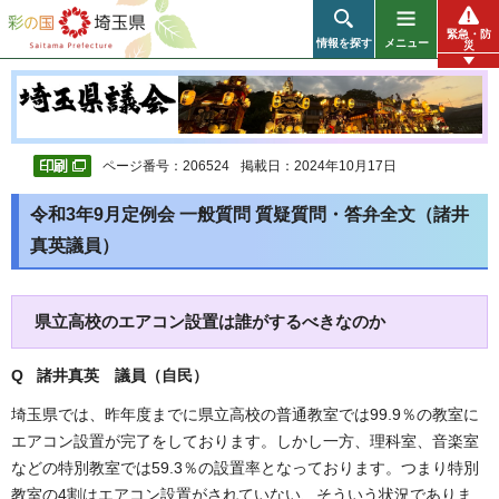
彩の国 埼玉県
緊急・防
情報を探す
メニュー
災
ページ番号：206524
掲載日：2024年10月17日
令和3年9月定例会 一般質問 質疑質問・答弁全文（諸井
真英議員）
県立高校のエアコン設置は誰がするべきなのか
Q 諸井真英 議員（自民）
埼玉県では、昨年度までに県立高校の普通教室では99.9％の教室に
エアコン設置が完了をしております。しかし一方、理科室、音楽室
などの特別教室では59.3％の設置率となっております。つまり特別
教室の4割はエアコン設置がされていない、そういう状況でありま