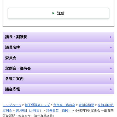
送信
議長・副議長
議員名簿
委員会
定例会・臨時会
各種ご案内
議会広報
トップページ
>
埼玉県議会トップ
>
定例会・臨時会
>
定例会概要
>
令和3年9月
定例会
>
10月6日（水曜日）
>
諸井真英（自民）
> 令和3年9月定例会 一般質問
質疑質問・答弁全文（諸井真英議員）