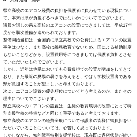
県立高校のエアコン経費の負担を保護者に負わせている現状につい
て、本来は県が負担するべきではないかについてでございます。
議員お話しの県立高校のエアコンの設置につきましては、平成17年
度から順次整備が進められております。
整備開始当初は、全国的に県立高校での公費によるエアコンの設置
事例は少なく、また高校は義務教育でないため、国による補助制度
もないことなどから、設置費用等につきましては保護者負担とさせ
ていただいたものでございます。
しかし、近年は他県においても公費負担での設置が増加をしてきて
おり、また最近の夏場の暑さを考えると、やはり学校設置者である
県が負担することが望ましいと考えております。
次に、エアコン設置の優先順位についてどう考えるのか、またその
理由についてでございます。
県立高校へのエアコンの設置は、生徒の教育環境の改善にとって特
別支援学校の整備などと同じく重要であると考えております。
県立高校のエアコンの経費全般について保護者の皆様に御負担をい
ただいていることについては、心苦しく思っております。
しかしながら、知的障害特別支援学校は、現在既に過密状態が続い