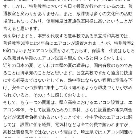
す。しかし、特別教室においても日々授業が行われているのは、普
通教室と変わりがありません。また、放課後は多くの文化部の活動
場所にもなっており、使用頻度は普通教室同様に高いということが
言えると思います。
例を挙げますと、本県を代表する進学校である県立浦和高校では、
普通教室30室には4年前にエアコンが設置されましたが、特別教室2
5室にはいまだエアコン設置がされておらず、保護者、生徒はもちろ
ん教職員も早期のエアコン設置を望んでいると伺っております。
近年の日本の夏、とりわけ本県の夏の猛暑は、国内有数のものであ
ることは御承知のことだと思います。公立高校ですから過度に快適
にする必要まではないとしても、熱中症にならない程度に室温を下
げ、安全にかつ授業に集中して取り組めるような環境づくりが求め
られていると、そのように感じております。
そして、もう一つの問題は、県立高校におけるエアコン設置は、エ
アコン本体、そして設置のための工事料、さらに設置後の電気料金
などが保護者負担であるということです。小中学校のエアコンに関
しては、設置に係る経費、電気料などは全て公費で賄われますが、
高校は義務教育ではないという理由で、埼玉県ではエアコン関連の