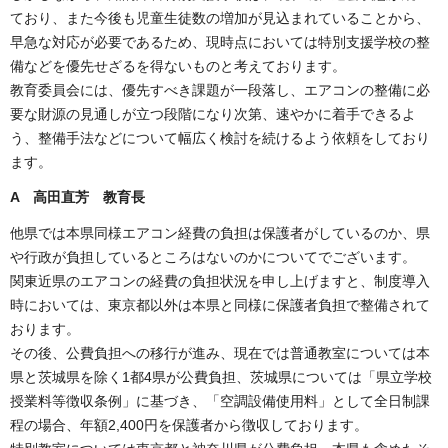
ており、また今後も児童生徒数の増加が見込まれていることから、
早急な対応が必要であるため、現時点においては特別支援学校の整
備などを優先せざるを得ないものと考えております。
教育委員会には、優先すべき課題が一段落し、エアコンの整備に必
要な財源の見通しが立つ段階になり次第、速やかに着手できるよ
う、整備手法などについて幅広く検討を続けるよう依頼をしており
ます。
A 高田直芳 教育長
他県では本県同様エアコン経費の負担は保護者がしているのか、県
や行政が負担しているところはないのかについてでございます。
関東近県のエアコンの経費の負担状況を申し上げますと、制度導入
時においては、東京都以外は本県と同様に保護者負担で整備されて
おります。
その後、公費負担への移行が進み、現在では普通教室については本
県と茨城県を除く1都4県が公費負担、茨城県については「県立学校
授業料等徴収条例」に基づき、「空調設備使用料」として全日制課
程の場合、年額2,400円を保護者から徴収しております。