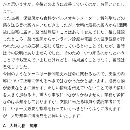
かと思いますが、今後どのように改善していくのか、お伺いいたし
ます。
また当初、保健所から食料やパルスオキシメーター、解熱剤などの
薬を送る旨の案内をいただきましたが、食料は最初の案内から1週間
後に自宅に届き、薬は結局届くことはありませんでした。後に確認
したところ、薬は医師からオンライン診療や電話での健康観察が行
われた人にのみ症状に応じて送付しているとのことでしたが、当時
はその説明はありませんでした。そのため、いつ来るのかなという
ことで待ち望んでいましたけれども、結局届くことはなく、容態は
悪化しました。
今回のようなケースは一歩間違えれば命に関わるもので、支援の内
容について正確に伝えるべきではなかったかと思います。必要な物
が必要なときに届かず、正しい情報を伝えていないことで県の信用
を大きく損ねる上、重大な事故につながりかねません。業務が多忙
なのは承知をしておりますが、支援に当たる職員や委託業者に向
け、いま一度必要な指導を行っていくべきというふうに考えます
が、大野知事に御所見をお伺いいたします。
A 大野元裕 知事