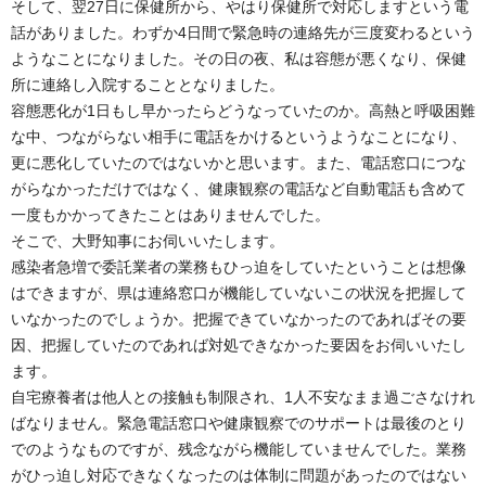
そして、翌27日に保健所から、やはり保健所で対応しますという電
話がありました。わずか4日間で緊急時の連絡先が三度変わるという
ようなことになりました。その日の夜、私は容態が悪くなり、保健
所に連絡し入院することとなりました。
容態悪化が1日もし早かったらどうなっていたのか。高熱と呼吸困難
な中、つながらない相手に電話をかけるというようなことになり、
更に悪化していたのではないかと思います。また、電話窓口につな
がらなかっただけではなく、健康観察の電話など自動電話も含めて
一度もかかってきたことはありませんでした。
そこで、大野知事にお伺いいたします。
感染者急増で委託業者の業務もひっ迫をしていたということは想像
はできますが、県は連絡窓口が機能していないこの状況を把握して
いなかったのでしょうか。把握できていなかったのであればその要
因、把握していたのであれば対処できなかった要因をお伺いいたし
ます。
自宅療養者は他人との接触も制限され、1人不安なまま過ごさなけれ
ばなりません。緊急電話窓口や健康観察でのサポートは最後のとり
でのようなものですが、残念ながら機能していませんでした。業務
がひっ迫し対応できなくなったのは体制に問題があったのではない