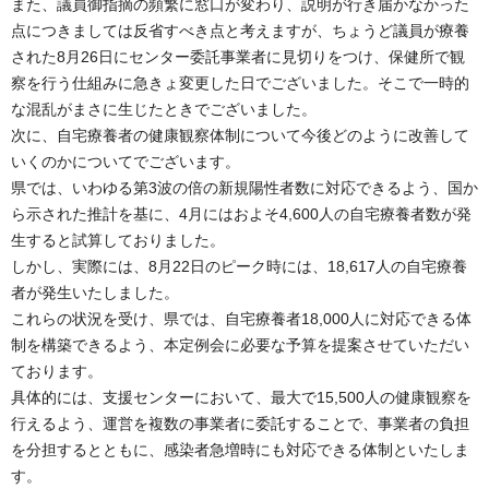
また、議員御指摘の頻繁に窓口が変わり、説明が行き届かなかった
点につきましては反省すべき点と考えますが、ちょうど議員が療養
された8月26日にセンター委託事業者に見切りをつけ、保健所で観
察を行う仕組みに急きょ変更した日でございました。そこで一時的
な混乱がまさに生じたときでございました。
次に、自宅療養者の健康観察体制について今後どのように改善して
いくのかについてでございます。
県では、いわゆる第3波の倍の新規陽性者数に対応できるよう、国か
ら示された推計を基に、4月にはおよそ4,600人の自宅療養者数が発
生すると試算しておりました。
しかし、実際には、8月22日のピーク時には、18,617人の自宅療養
者が発生いたしました。
これらの状況を受け、県では、自宅療養者18,000人に対応できる体
制を構築できるよう、本定例会に必要な予算を提案させていただい
ております。
具体的には、支援センターにおいて、最大で15,500人の健康観察を
行えるよう、運営を複数の事業者に委託することで、事業者の負担
を分担するとともに、感染者急増時にも対応できる体制といたしま
す。