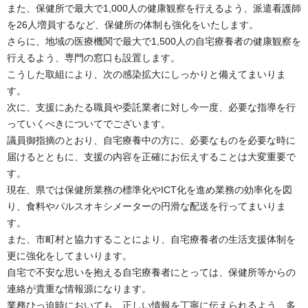
また、保健所で最大で1,000人の健康観察を行えるよう、派遣看護師
を26人増員するなど、保健所の体制も強化をいたします。
さらに、地域の医療機関で最大で1,500人の自宅療養者の健康観察を
行えるよう、専門の窓口も設置します。
こうした取組により、次の感染拡大にしっかりと備えてまいりま
す。
次に、支援にあたる職員や委託業者に対し今一度、必要な指導を行
っていくべきについてでございます。
議員御指摘のとおり、自宅療養中の方に、必要なものを必要な時に
届けるとともに、支援の内容を正確にお伝えすることは大変重要で
す。
現在、県では保健所業務の標準化やICT化を進め業務の効率化を図
り、食料やパルスオキシメーターの円滑な配送を行ってまいりま
す。
また、市町村と協力することにより、自宅療養者の生活支援体制を
更に強化をしてまいります。
自宅で不安な思いを抱える自宅療養者にとっては、保健所等からの
連絡が貴重な情報源になります。
業務ひっ迫時においても、正しい情報を丁寧に伝えられるよう、多