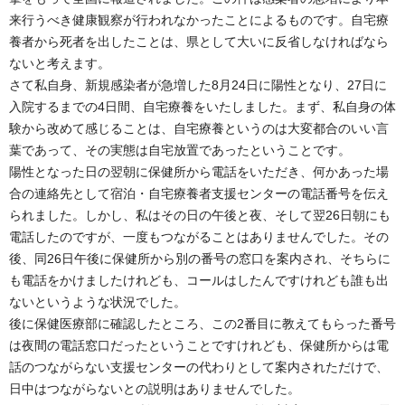
来行うべき健康観察が行われなかったことによるものです。自宅療
養者から死者を出したことは、県として大いに反省しなければなら
ないと考えます。
さて私自身、新規感染者が急増した8月24日に陽性となり、27日に
入院するまでの4日間、自宅療養をいたしました。まず、私自身の体
験から改めて感じることは、自宅療養というのは大変都合のいい言
葉であって、その実態は自宅放置であったということです。
陽性となった日の翌朝に保健所から電話をいただき、何かあった場
合の連絡先として宿泊・自宅療養者支援センターの電話番号を伝え
られました。しかし、私はその日の午後と夜、そして翌26日朝にも
電話したのですが、一度もつながることはありませんでした。その
後、同26日午後に保健所から別の番号の窓口を案内され、そちらに
も電話をかけましたけれども、コールはしたんですけれども誰も出
ないというような状況でした。
後に保健医療部に確認したところ、この2番目に教えてもらった番号
は夜間の電話窓口だったということですけれども、保健所からは電
話のつながらない支援センターの代わりとして案内されただけで、
日中はつながらないとの説明はありませんでした。