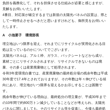
負担を義務化して、それを担保させる仕組みが必要と感じますが、
見解をお伺いいたします。
4番目、対応策が確立するまでは新規の太陽光パネルの設置は、県と
して一時停止させるべきだと思いますけれども、御所見をお伺いい
たします。
A
小池要子 環境部長
埋立地はいつ限界を迎え、それまでにリサイクルが実用化される目
処は立っているのかについてでございます。
太陽光パネルは、アルミ枠、ガラス、バックシートなどから成り、
素材ごとにリサイクルされますが、リサイクルできないものは廃
棄、その多くは産業廃棄物として処理されます。
令和3年度環境白書では、産業廃棄物の最終処分場の残余年数は平成
30年度で17.4年とされておりますが、その年数は年々伸びている傾
向にあり、埋立地がいつ限界を迎えるかお示しすることは困難で
す。
残余年数が伸びている理由は、最終処分の埋立量が、平成30年まで
の10年間で約800万トン減少していることなどが考えられ、太陽光
パネルに関しましても、そのリサイクル等を促進し、今後も最終処