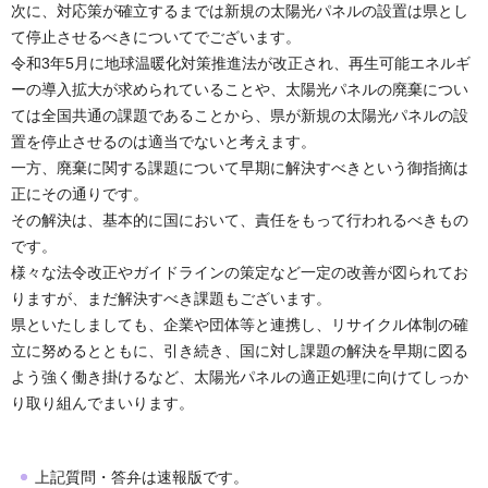
次に、対応策が確立するまでは新規の太陽光パネルの設置は県とし
て停止させるべきについてでございます。
令和3年5月に地球温暖化対策推進法が改正され、再生可能エネルギ
ーの導入拡大が求められていることや、太陽光パネルの廃棄につい
ては全国共通の課題であることから、県が新規の太陽光パネルの設
置を停止させるのは適当でないと考えます。
一方、廃棄に関する課題について早期に解決すべきという御指摘は
正にその通りです。
その解決は、基本的に国において、責任をもって行われるべきもの
です。
様々な法令改正やガイドラインの策定など一定の改善が図られてお
りますが、まだ解決すべき課題もございます。
県といたしましても、企業や団体等と連携し、リサイクル体制の確
立に努めるとともに、引き続き、国に対し課題の解決を早期に図る
よう強く働き掛けるなど、太陽光パネルの適正処理に向けてしっか
り取り組んでまいります。
上記質問・答弁は速報版です。