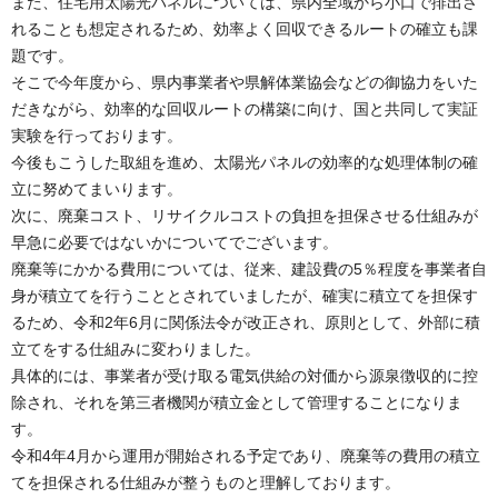
また、住宅用太陽光パネルについては、県内全域から小口で排出さ
れることも想定されるため、効率よく回収できるルートの確立も課
題です。
そこで今年度から、県内事業者や県解体業協会などの御協力をいた
だきながら、効率的な回収ルートの構築に向け、国と共同して実証
実験を行っております。
今後もこうした取組を進め、太陽光パネルの効率的な処理体制の確
立に努めてまいります。
次に、廃棄コスト、リサイクルコストの負担を担保させる仕組みが
早急に必要ではないかについてでございます。
廃棄等にかかる費用については、従来、建設費の5％程度を事業者自
身が積立てを行うこととされていましたが、確実に積立てを担保す
るため、令和2年6月に関係法令が改正され、原則として、外部に積
立てをする仕組みに変わりました。
具体的には、事業者が受け取る電気供給の対価から源泉徴収的に控
除され、それを第三者機関が積立金として管理することになりま
す。
令和4年4月から運用が開始される予定であり、廃棄等の費用の積立
てを担保される仕組みが整うものと理解しております。