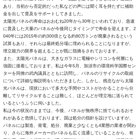
あり、当初から否定的だった私などの声には聞く耳を持たずに補助
金を出して普及をサポートしてきました。
太陽光パネルの寿命はおおむね20年から30年といわれており、急速
に普及した大量のパネルが今後同じタイミングで寿命を迎えます。2
040年には2015年の約300倍となる約80万トンが廃棄されるという
試算もあり、それらは最終処分場に埋められることになりますが、
埋立能力の限界を超えることが既に指摘をされております。
また、太陽光パネルは、大きなガラスに電極やシリコンを何層にも
強固に接着しております。私は今年5月、加須市の環境科学国際セン
ターを同僚の武内議員とともに訪問し、パネルのリサイクルの取組
について詳細な御説明をいただきました。しかし、残念ながら太陽
光パネルは、現状において多大な手間やコストがかかることから分
離してリサイクルすることは難しく、ほとんどが埋立地に送られて
いるというふうに伺いました。
私は今の状況のままでは、今後、パネルが無秩序に捨てられるおそ
れがあると危惧しております。国は処分の指針を設けていますが、
パネルには製造、発電、処分、廃棄と少なくとも4業態の業者が関わ
り、さらに海外メーカーのパネルも広く流通していることから、有