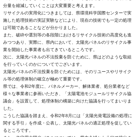
分量を縮減していくことは大変重要と考えます。
リサイクルの実用化につきましては、県環境科学国際センターで実
施した処理技術の実証実験などにより、現在の技術でも一定の処理
は可能であることなどが分かりました。
また、破砕や選別等の各段階におけるリサイクル技術の高度化も進
みつつあり、実際に、県内において、太陽光パネルのリサイクル事
業を開始した事業者も出てきているところです。
次に、太陽光パネルの不法投棄を防ぐために、県はどのような取組
を行っていくのかについてでございます。
太陽光パネルの不法投棄を防ぐためには、そのリユースやリサイク
ル等の処理体制の確立が極めて重要です。
県では、令和2年度に、パネルメーカー、解体業者、処分業者など
様々な事業者に参画いただき、「太陽電池モジュールリサイクル協
議会」を設置して、処理体制の構築に向けた協議を行ってまいりま
した。
こうした協議を踏まえ、令和2年8月には「太陽光発電設備の処理に
関する手引」を作成・公表し、太陽光パネルの適正処理を促してい
るところです。