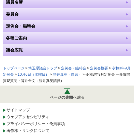
議員名簿
委員会
定例会・臨時会
各種ご案内
議会広報
トップページ
>
埼玉県議会トップ
>
定例会・臨時会
>
定例会概要
>
令和3年9月
定例会
>
10月6日（水曜日）
>
諸井真英（自民）
> 令和3年9月定例会 一般質問
質疑質問・答弁全文（諸井真英議員）
ページの先頭へ戻る
サイトマップ
ウェブアクセシビリティ
プライバシーポリシー・免責事項
著作権・リンクについて