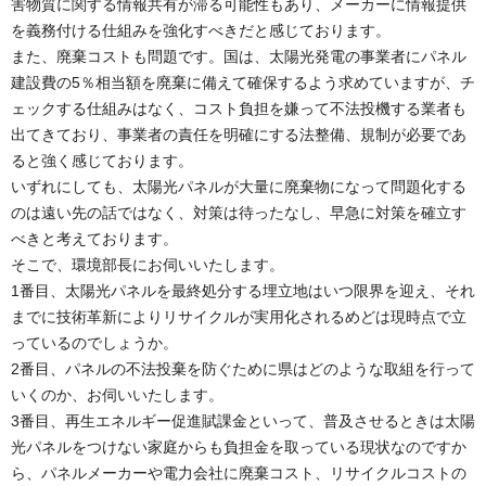
害物質に関する情報共有が滞る可能性もあり、メーカーに情報提供
を義務付ける仕組みを強化すべきだと感じております。
また、廃棄コストも問題です。国は、太陽光発電の事業者にパネル
建設費の5％相当額を廃棄に備えて確保するよう求めていますが、チ
ェックする仕組みはなく、コスト負担を嫌って不法投機する業者も
出てきており、事業者の責任を明確にする法整備、規制が必要であ
ると強く感じております。
いずれにしても、太陽光パネルが大量に廃棄物になって問題化する
のは遠い先の話ではなく、対策は待ったなし、早急に対策を確立す
べきと考えております。
そこで、環境部長にお伺いいたします。
1番目、太陽光パネルを最終処分する埋立地はいつ限界を迎え、それ
までに技術革新によりリサイクルが実用化されるめどは現時点で立
っているのでしょうか。
2番目、パネルの不法投棄を防ぐために県はどのような取組を行って
いくのか、お伺いいたします。
3番目、再生エネルギー促進賦課金といって、普及させるときは太陽
光パネルをつけない家庭からも負担金を取っている現状なのですか
ら、パネルメーカーや電力会社に廃棄コスト、リサイクルコストの