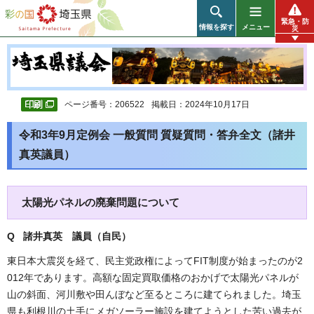
彩の国 埼玉県
緊急・防
情報を探す
メニュー
災
ページ番号：206522
掲載日：2024年10月17日
令和3年9月定例会 一般質問 質疑質問・答弁全文（諸井
真英議員）
太陽光パネルの廃棄問題について
Q 諸井真英 議員（自民）
東日本大震災を経て、民主党政権によってFIT制度が始まったのが2
012年であります。高額な固定買取価格のおかげで太陽光パネルが
山の斜面、河川敷や田んぼなど至るところに建てられました。埼玉
県も利根川の土手にメガソーラー施設を建てようとした苦い過去が