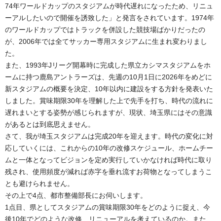
74年ワールドカップのスタジアムが時代遅れになったため、リニュ
ーアルしたいので開催を誘致した」と発言をされています。1974年
のワールドカップではトラックを併設した競技場ばかりだったの
が、2006年では全てサッカー専用スタジアムに生まれ変わりまし
た。
また、1993年Jリーグ開幕時に完成した県立カシマスタジアムをホ
ームに持つ鹿島アントラーズは、先週の10月1日に2026年をめどに
新スタジアムの概要を決定、10年以内に建設をする方針を発表いた
しました。賞味期限30年を理解した上で先手を打ち、時代の流れに
遅れまいとする姿勢が感じられますが、現状、埼玉県にはその意識
があるとは到底思えません。
さて、我が埼玉スタジアムは完成20年を迎えます。時代の変化に対
応していくには、これからの10年の改修スケジュール、ホームチー
ムと一体となってビジョンを定め実行していかなければ時代に取り
残され、使用頻度が減れば赤字を垂れ流すお荷物となってしまうこ
とも避けられません。
その上で4点、都市整備部長にお伺いします。
1点目、県としてスタジアムの賞味期限30年をどのように捉え、今
後10年でどのような改修、リニューアルを考えているのか。また、