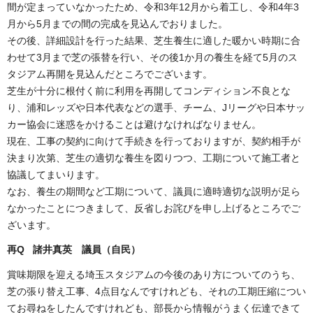
間が定まっていなかったため、令和3年12月から着工し、令和4年3
月から5月までの間の完成を見込んでおりました。
その後、詳細設計を行った結果、芝生養生に適した暖かい時期に合
わせて3月まで芝の張替を行い、その後1か月の養生を経て5月のス
タジアム再開を見込んだところでございます。
芝生が十分に根付く前に利用を再開してコンディション不良とな
り、浦和レッズや日本代表などの選手、チーム、Jリーグや日本サッ
カー協会に迷惑をかけることは避けなければなりません。
現在、工事の契約に向けて手続きを行っておりますが、契約相手が
決まり次第、芝生の適切な養生を図りつつ、工期について施工者と
協議してまいります。
なお、養生の期間など工期について、議員に適時適切な説明が足ら
なかったことにつきまして、反省しお詫びを申し上げるところでご
ざいます。
再Q 諸井真英 議員（自民）
賞味期限を迎える埼玉スタジアムの今後のあり方についてのうち、
芝の張り替え工事、4点目なんですけれども、それの工期圧縮につい
てお尋ねをしたんですけれども、部長から情報がうまく伝達できて