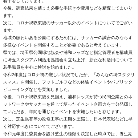
着手をしております。
今後、調査結果を踏まえ必要な手続きや費用などを精査してまいり
ます。
次に、コロナ禍収束後のサッカー以外のイベントについてでござい
ます。
地域の賑わいある公園にするためには、サッカーの試合のみならず
多様なイベントを開催することが必要であると考えています。
県では、埼玉県公園緑地協会や浦和レッズなど指定管理者を構成員
に埼玉スタジアム利活用協議会を立ち上げ、新たな利活用について
若手職員を中心に検討を始めました。
令和2年度はコロナ禍の厳しい状況でしたが、「みんなの埼スタクリ
スマス」を開催し、フットゴルフなどの体験イベントやパブリック
ビューイングなどを実施しました。
今後、コロナ禍収束後を見据え、浦和レッズが持つ民間企業とのネ
ットワークやサッカーを通じて培ったイベント企画力を十分発揮し
ていただき、年間を通じたイベントを実施したいと存じます。
次に、芝生張替等の改修工事の工期を圧縮し、日本代表戦などに早
く対応すべきについてでございます。
令和元年度に委員会を設け芝生の種類を決定した時点では、養生期