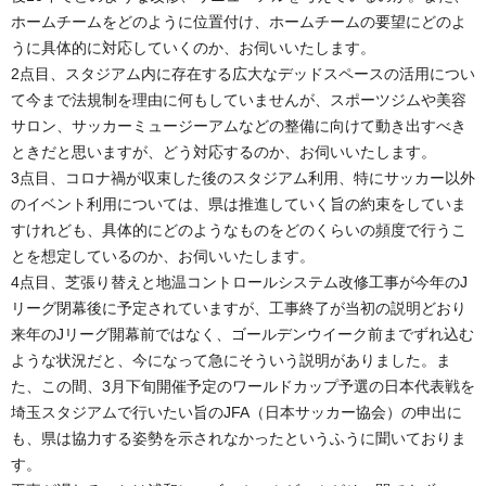
ホームチームをどのように位置付け、ホームチームの要望にどのよ
うに具体的に対応していくのか、お伺いいたします。
2点目、スタジアム内に存在する広大なデッドスペースの活用につい
て今まで法規制を理由に何もしていませんが、スポーツジムや美容
サロン、サッカーミュージーアムなどの整備に向けて動き出すべき
ときだと思いますが、どう対応するのか、お伺いいたします。
3点目、コロナ禍が収束した後のスタジアム利用、特にサッカー以外
のイベント利用については、県は推進していく旨の約束をしていま
すけれども、具体的にどのようなものをどのくらいの頻度で行うこ
とを想定しているのか、お伺いいたします。
4点目、芝張り替えと地温コントロールシステム改修工事が今年のJ
リーグ閉幕後に予定されていますが、工事終了が当初の説明どおり
来年のJリーグ開幕前ではなく、ゴールデンウイーク前までずれ込む
ような状況だと、今になって急にそういう説明がありました。ま
た、この間、3月下旬開催予定のワールドカップ予選の日本代表戦を
埼玉スタジアムで行いたい旨のJFA（日本サッカー協会）の申出に
も、県は協力する姿勢を示されなかったというふうに聞いておりま
す。