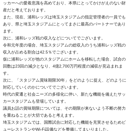
ッカーへの愛着意識を高めており、本県にとってかけがえのない財
産だと考えております。
また、現在、浦和レッズは埼玉スタジアムの指定管理者の一員でも
あり、県と埼玉スタジアムにとってまさに最高のパートナーであり
ます。
次に、浦和レッズ戦の収入などについてでございます。
令和元年度の場合、埼玉スタジアムの総収入のうち浦和レッズ戦の
収入が占める割合は42.5％でございます。
仮に浦和レッズが他のスタジアムにホームを移転した場合、試合の
回数は23回の減少となり、4億2,700万円程度の減収が見込まれま
す。
次に、「スタジアム賞味期限30年」をどのように捉え、どのように
対応していくのかについてでございます。
時代の変遷と社会ニーズの多様化に伴い、新たな機能を備えたサッ
カースタジアムも登場しています。
議員お話の賞味期限については、その期限が来ないよう不断の努力
を重ねることが大切であると考えます。
埼玉スタジアムでは、国際試合に対応した機能を充実させるためビ
ューレストランやWi-Fi設備などを整備してまいりました。