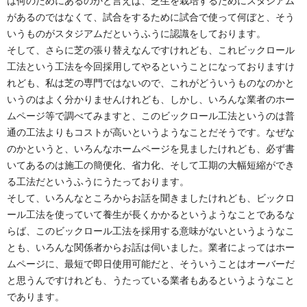
は何のためにあるのかと言えば、芝生を栽培するためにスタジアム
があるのではなくて、試合をするために試合で使って何ぼと、そう
いうものがスタジアムだというふうに認識をしております。
そして、さらに芝の張り替えなんですけれども、これビックロール
工法という工法を今回採用してやるということになっておりますけ
れども、私は芝の専門ではないので、これがどういうものなのかと
いうのはよく分かりませんけれども、しかし、いろんな業者のホー
ムページ等で調べてみますと、このビックロール工法というのは普
通の工法よりもコストが高いというようなことだそうです。なぜな
のかというと、いろんなホームページを見ましたけれども、必ず書
いてあるのは施工の簡便化、省力化、そして工期の大幅短縮ができ
る工法だというふうにうたっております。
そして、いろんなところからお話を聞きましたけれども、ビックロ
ール工法を使っていて養生が長くかかるというようなことであるな
らば、このビックロール工法を採用する意味がないというようなこ
とも、いろんな関係者からお話は伺いました。業者によってはホー
ムページに、最短で即日使用可能だと、そういうことはオーバーだ
と思うんですけれども、うたっている業者もあるというようなこと
であります。