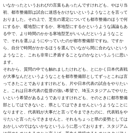
いなかったというおわびの言葉もあったんですけれども、やはり当
初、都市整備部は試合に迷惑をかけないというようなことを言って
おりました。その上で、芝生の選定についても都市整備のほうで何
にするか、暖地型にするか、寒地型にするかというような議論もあ
る中で、より時間のかかる寒地型芝がいいんだというようなこと
で、それを選ぶようにやっていたのが都市整備部ですね。ですか
ら、自分で時間がかかるほうを選んでいながら間に合わないという
ようなこと、これも非常に矛盾することなのかなというふうに思い
ます。
それから、質問の中でも触れましたけれども、とにかく日本代表戦
が大事なんだというようなことを都市整備部としてずっとこれは言
ってきたことでありますけれども、片や日本代表の試合をやりたい
と。これは日本代表の監督の強い希望で、埼玉スタジアムでやりた
いという希望があるようでありますけれども、そのときに都市整備
部としてはできないと、県としてはできませんというようなことに
なりますと、代表戦が大事だと言って今まできたのに、代表戦をや
りたいと言ったらできませんと。それもちょっと県の姿勢としては
おかしいのではないかなというふうに思っております。スタジアム