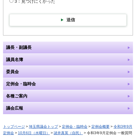
3：見つけにくかった
送信
議長・副議長
議員名簿
委員会
定例会・臨時会
各種ご案内
議会広報
トップページ
>
埼玉県議会トップ
>
定例会・臨時会
>
定例会概要
>
令和3年9月
定例会
>
10月6日（水曜日）
>
諸井真英（自民）
> 令和3年9月定例会 一般質問