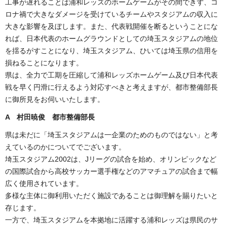
工事が遅れることは浦和レッズのホームゲームがその間できず、コ
ロナ禍で大きなダメージを受けているチームやスタジアムの収入に
大きな影響を及ぼします。また、代表戦開催を断るということにな
れば、日本代表のホームグラウンドとしての埼玉スタジアムの地位
を揺るがすことになり、埼玉スタジアム、ひいては埼玉県の信用を
損ねることになります。
県は、全力で工期を圧縮して浦和レッズホームゲーム及び日本代表
戦を早く円滑に行えるよう対応すべきと考えますが、都市整備部長
に御所見をお伺いいたします。
A 村田暁俊 都市整備部長
県は未だに「埼玉スタジアムは一企業のためのものではない」と考
えているのかについてでございます。
埼玉スタジアム2002は、Jリーグの試合を始め、オリンピックなど
の国際試合から高校サッカー選手権などのアマチュアの試合まで幅
広く使用されています。
多様な主体に御利用いただく施設であることは御理解を賜りたいと
存じます。
一方で、埼玉スタジアムを本拠地に活躍する浦和レッズは県民のサ