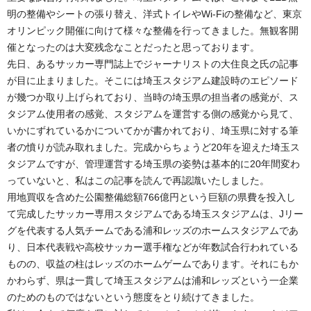
明の整備やシートの張り替え、洋式トイレやWi-Fiの整備など、東京
オリンピック開催に向けて様々な整備を行ってきました。無観客開
催となったのは大変残念なことだったと思っております。
先日、あるサッカー専門誌上でジャーナリストの大住良之氏の記事
が目に止まりました。そこには埼玉スタジアム建設時のエピソード
が幾つか取り上げられており、当時の埼玉県の担当者の感覚が、ス
タジアム使用者の感覚、スタジアムを運営する側の感覚から見て、
いかにずれているかについてかが書かれており、埼玉県に対する筆
者の憤りが読み取れました。完成からちょうど20年を迎えた埼玉ス
タジアムですが、管理運営する埼玉県の姿勢は基本的に20年間変わ
っていないと、私はこの記事を読んで再認識いたしました。
用地買収を含めた公園整備総額766億円という巨額の県費を投入し
て完成したサッカー専用スタジアムである埼玉スタジアムは、Jリー
グを代表する人気チームである浦和レッズのホームスタジアムであ
り、日本代表戦や高校サッカー選手権などが年数試合行われている
ものの、収益の柱はレッズのホームゲームであります。それにもか
かわらず、県は一貫して埼玉スタジアムは浦和レッズという一企業
のためのものではないという態度をとり続けてきました。