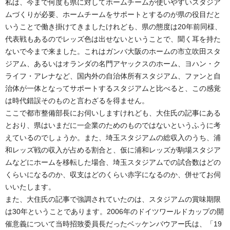
私は、今まで何度も県に対してホームチームが使いやすいスタジア
ムづくりが必要、ホームチームをサポートとするのが県の役目だと
いうことで働き掛けてきましたけれども、県の態度は20年前同様、
代表戦もあるのでレッズ色は出せないということで、聞く耳を持た
ないで今まで来ました。これはガンバ大阪のホームの市立吹田スタ
ジアム、あるいはオランダの名門アヤックスのホーム、ヨハン・ク
ライフ・アレナなど、国内外の自治体所有スタジアム、ファンと自
治体が一体となってサポートするスタジアムと比べると、この感覚
は時代錯誤そのものと言わざるを得ません。
ここで都市整備部長にお伺いしますけれども、大住氏の記事にある
とおり、県はいまだに一企業のためのものではないというふうに考
えているのでしょうか。また、埼玉スタジアムの総収入のうち、浦
和レッズ戦の収入が占める割合と、仮に浦和レッズが駒場スタジア
ムなどにホームを移転した場合、埼玉スタジアムでの試合数はどの
くらいになるのか、収支はどのくらい赤字になるのか、併せてお伺
いいたします。
また、大住氏の記事で強調されていたのは、スタジアムの賞味期限
は30年ということであります。2006年のドイツワールドカップの開
催意義について当時招致委員長だったベッケンバウアー氏は、「19