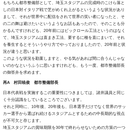
もちろん都市整備部として、埼玉スタジアムの完成時のこけら落と
しの日本対イタリア戦で芝がめくれ上がるというような状況があり
まして、それが世界中に配信をされて世界の笑い者になったと、そ
の二の舞は避けたいというようなお話もあったので、そのことも分
かるんですけれども、20年前にはビックロール工法というのはなく
て、埼玉スタジアムは直まき工法、要するに種を直にまいて、それ
を養生するとそういうやり方でやっておりましたので、20年前と状
況が違うと思います。
このような状況を勘案しますと、やる気があれば間に合うんじゃな
いのかなというふうに思いますけれども、もう一度、都市整備部長
の御答弁を求めます。
再A 村田暁俊 都市整備部長
日本代表戦を実施するこの重要性につきましては、諸井議員と同じ
く十分認識をしているところでございます。
それと同時に、10年後、20年後も、日本選手だけでなく世界のサッ
カー選手から選ばれ続けるスタジアムとするための中長期的な視点
が不可欠と存じます。
埼玉スタジアムの賞味期限を30年で終わらせないための方策の一つ