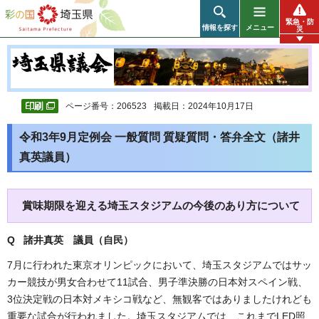
彩の国 埼玉県
緊急・防
情報を探す
メニュー
災
ページ番号：206523
掲載日：2024年10月17日
令和3年9月定例会 一般質問 質疑質問・答弁全文（諸井
真英議員）
賞味期限を迎える埼玉スタジアムの今後のあり方について
Q 諸井真英 議員（自民）
7月に行われた東京オリンピックにおいて、埼玉スタジアムではサッ
カー競技が男女合わせて11試合、男子準決勝の日本対スペイン戦、
3位決定戦の日本対メキシコ戦など、無観客ではありましたけれども
重要な試合が行われました。埼玉スタジアムでは、これまでLED照