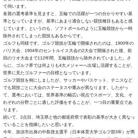
て伺います。
各賞の選考基準を見ますと、五輪での活躍が一つの分かりやすい基
準となっていますが、基準にあまり適合しない競技種目もあると感
じています。というのも、ソフトボールのように五輪競技から一時
除外されてしまった競技もあるからです。
ゴルフも同様です。ゴルフ競技が五輪で開催されたのは、1900年の
パリ大会、1904年のセントルイス大会の2大会で開催された後、前
回のリオ大会まで112年間、五輪競技から除外されていました。さ
らに、ゴルフ界では何よりも4大メジャーへ出場し活躍することが、
世界に見たゴルファーの目標となっています。
ゴルフ競技を例にしましたが、サッカーやバスケット、テニスなど
でも競技ごとに大会のステータスや重みが異なります。したがっ
て、選考においては、世界基準の幅広い視点でスポーツ、文化、そ
れぞれの分野ごとに適した評価をすることが、一つ目の重要点であ
ります。
続いて、2点目、埼玉県と他の都道府県で表彰の基準が大きく異なっ
ていることを指摘したいと思います。
今年、加須市出身の中島啓太選手（日本体育大学ゴルフ部3年）が男