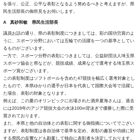
を張り、公正、公平な表彰となるよう努めるべきと考えますが、県
民生活部長の御所見をお伺いします。
A 真砂和敏 県民生活部長
議員お話の通り、県の表彰制度につきましては、彩の国功労賞のよ
うに、スポーツ分野においては五輪での活躍を一つの基準としてい
るものがございます。
一方で、スポーツ分野の表彰につきましては、公益財団法人埼玉県
スポーツ協会と県などが、競技成績、成果などで選考する埼玉県ス
ポーツ賞がございます。
この表彰制度はソフトボールを含めた47競技を幅広く選考対象とし
たもので、本県ゆかりの選手が日本を代表して国際大会等で活躍し
た場合、表彰の対象となります。
例えば、この夏のオリンピックに出場された酒井夏海さんは、過去
には2018年のアジア競技大会の水泳100m背泳ぎで優勝した際に受
賞されております。
また、本県と他の自治体との表彰に関する御指摘についてでござい
ますが、表彰制度は各自治体で基準を定め、表彰の趣旨や功績に対
する県民の反響なども勘案して独自に表彰者を決定しております。