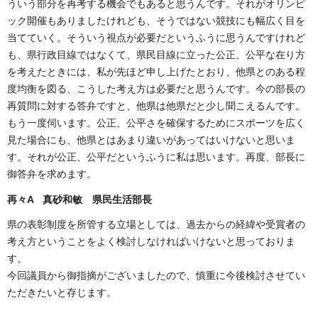
ういう部分を再考する機会でもあると思うんです。それがオリンピ
ック開催もありましたけれども、そうではない競技にも幅広く目を
当てていく。そういう視点が必要だというふうに思うんですけれど
も、県行政目線ではなくて、県民目線に立った公正、公平な在り方
を考えたときには、私が先ほど申し上げたとおり、他県とのある程
度均衡を図る、こうした考え方は必要だと思うんです。今の部長の
再質問に対する答弁ですと、他県は他県だと少し聞こえるんです。
もう一度伺います。公正、公平さを確保するためにスポーツを広く
見た場合にも、他県とはあまり違いがあってはいけないと思いま
す。それが公正、公平だというふうに私は思います。再度、部長に
御答弁を求めます。
再々A 真砂和敏 県民生活部長
県の表彰制度を所管する立場としては、過去からの経緯や受賞者の
考え方ということをよく検討しなければいけないと思っておりま
す。
今回議員から御指摘がございましたので、慎重に今後検討させてい
ただきたいと存じます。