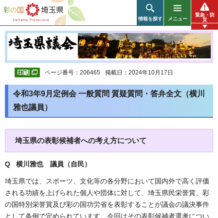
彩の国 埼玉県
緊急・防
情報を探す
メニュー
災
ページ番号：206465
掲載日：2024年10月17日
令和3年9月定例会 一般質問 質疑質問・答弁全文（横川
雅也議員）
埼玉県の表彰候補者への考え方について
Q 横川雅也 議員（自民）
埼玉県では、スポーツ、文化等の各分野において国内外で高く評価
される功績を上げられた個人や団体に対して、埼玉県民栄誉賞、彩
の国特別栄誉賞及び彩の国功労省を表彰することが議会の議決事件
として条例で定められています。今回はその表彰候補者選考につい