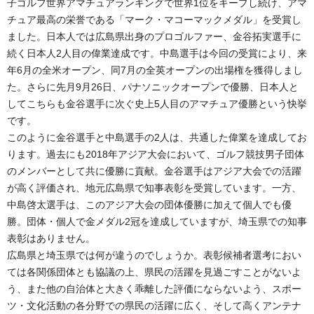
子ゴルフ世界アマチュアランキングで世界1位をキープし続け、アマ
チュア最高の栄誉である「マーク・マコーマックメダル」を受賞し
ました。日本人では広島県出身のプロゴルファー、金谷拓実選手に
続く日本人2人目の偉業達成です。中島選手は今回の受賞により、来
年6月の全米オープン、同7月の全英オープンの出場権を獲得しまし
た。さらに先月9月26日、パナソニックオープンで優勝、日本人と
してこちらも金谷選手に次ぐ史上5人目のアマチュア優勝という快挙
です。
このように金谷選手と中島選手の2人は、共通した偉業を達成してお
ります。過去にも2018年アジア大会において、ゴルフ競技男子団体
のメンバーとして共に優勝に貢献。金谷選手はアジア大会での活躍
が高く評価され、地元広島県で知事表彰を受賞しています。一方、
中島啓太選手は、このアジア大会の団体優勝に加えて個人でも優
勝。団体・個人で金メダル2冠を達成していますが、埼玉県での知事
表彰はありません。
広島県と埼玉県では何が違うのでしょうか。表彰候補者選考におい
ては各関係団体とも協議の上、県民の活躍を見過ごすことがないよ
う、また他の自治体と大きく乖離した評価にならないよう、スポー
ツ・文化活動の各分野での県民の活躍に広く、そして高くアンテナ