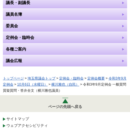
議長・副議長
議員名簿
委員会
定例会・臨時会
各種ご案内
議会広報
トップページ
>
埼玉県議会トップ
>
定例会・臨時会
>
定例会概要
>
令和3年9月
定例会
>
10月6日（水曜日）
>
横川雅也（自民）
> 令和3年9月定例会 一般質問
質疑質問・答弁全文（横川雅也議員）
ページの先頭へ戻る
サイトマップ
ウェブアクセシビリティ