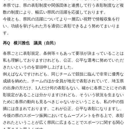
本県では、県の表彰制度や関係団体と連携して行う表彰制度など複
数の制度により、幅広い県民の活躍を応援しております。
今後とも、県民の活躍についてより一層広い視野で情報収集を行
い、功績を挙げられた方を適切に表彰できるよう努めてまいりま
す。
再Q 横川雅也 議員（自民）
各県ごとに表彰規定、条例等々もあって要項が決まっていることは
私も理解しておりますけれども、公正、公平な選考に努めていただ
きたいというのを冒頭申し上げました。
例えばなんですけれども、同じチームで競技に臨んで非常に優秀な
成績を納めた。チームのほか全員が地元で表彰されていて、埼玉県
の出身の方だけ、1人だけ何の表彰もない。確かに各県ごとにその表
彰規定があることは分かりますけれども、そういう状況を生まない
ために各県の動向も見るべきじゃないかということも、私の中の指
摘には含まれております。これが公正、公平な表彰になりますし、
今後の県のスポーツ振興においてもムーブメントを作る上で、表彰
されたということが広く県民に広まることでスポーツに関する関心