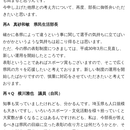
も高まると思うんです。
今申し上げた他県との考え方について、再度、部長に御答弁いただ
きたいと思います。
再A 真砂和敏 県民生活部長
確かに各県によって違うという事に関して選手の気持ちに立てばい
かがかというような気持ちは起こり得るとは思います。
ただ、今の県の表彰制度につきましては、平成30年3月に見直し、
新しい運用を開始したところです。
表彰ということであればスポーツ賞もございますので、そこで広く
県民の方々を応援したいと考えております。新しい制度の運用を開
始したばかりですので、慎重に対応をさせていただきたいと考えて
おります。
再々Q 横川雅也 議員（自民）
知事も笑っていましたけれども、分かるんです。埼玉県も人口規模
も大きいですし、いろいろスポーツ・文化活動を様々拾っていくと
大変数が多くなることはあるんですけれども、私は、今部長が答え
るべきは県民の目線に立った表彰の在り方とは何だろうかとか、そ