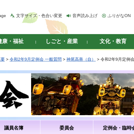
age
文字サイズ・色合い変更
音声読み上げ
ふりがなON
健康・福祉
しごと・産業
文化・教育
概要
>
令和2年9月定例会 一般質問
>
神尾高善（自）
> 令和2年9月定例
議員名簿
委員会
定例会・臨時