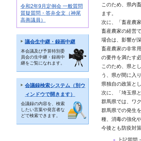
このため、県内
令和2年9月定例会 一般質問
質疑質問・答弁全文（神尾
ます。
高善議員）
次に、「畜産農
畜産農家の経営
場合は、影響が
議会生中継・録画中継
畜産農家の非常
本会議及び予算特別委
員会の生中継・録画中
の要件を満たす
継をご覧になれます。
このため、県と
う、県が間に入
県独自の政策と
会議録検索システム（別ウ
次に、「埼玉県
ィンドウで開きます）
群馬県では、ワ
会議録の内容を、検索
したい言葉や発言者な
群馬県での発生
どで検索できます。
種、消毒の強化
今後とも防疫対
上記質問