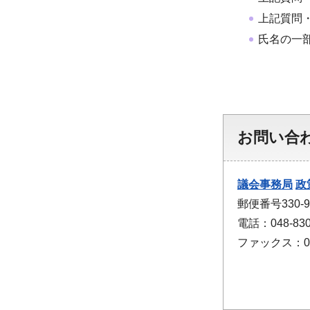
上記質問
氏名の一
お問い合
議会事務局
政
郵便番号330
電話：048-830
ファックス：048