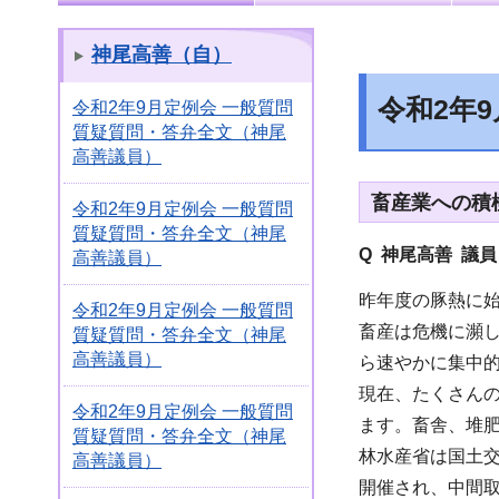
神尾高善（自）
令和2年
令和2年9月定例会 一般質問
質疑質問・答弁全文（神尾
高善議員）
畜産業への積
令和2年9月定例会 一般質問
質疑質問・答弁全文（神尾
Q 神尾高善 議
高善議員）
昨年度の豚熱に
令和2年9月定例会 一般質問
畜産は危機に瀕
質疑質問・答弁全文（神尾
高善議員）
ら速やかに集中
現在、たくさん
令和2年9月定例会 一般質問
ます。畜舎、堆肥
質疑質問・答弁全文（神尾
林水産省は国土交
高善議員）
開催され、中間