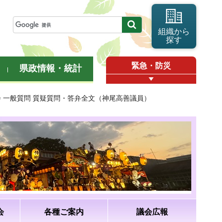
組織から
探す
緊急・防災
県政情報・統計
会 一般質問 質疑質問・答弁全文（神尾高善議員）
会
各種ご案内
議会広報