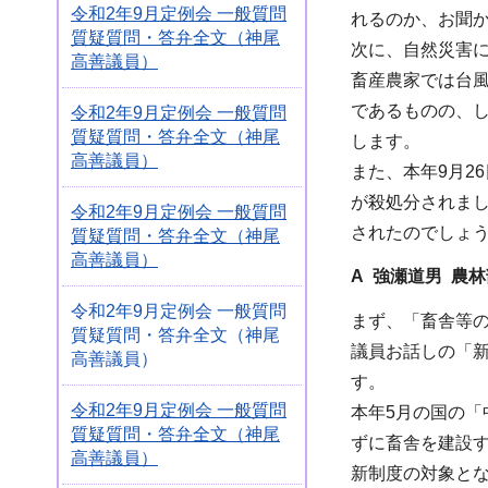
令和2年9月定例会 一般質問
れるのか、お聞
質疑質問・答弁全文（神尾
次に、自然災害
高善議員）
畜産農家では台
であるものの、
令和2年9月定例会 一般質問
質疑質問・答弁全文（神尾
します。
高善議員）
また、本年9月2
が殺処分されま
令和2年9月定例会 一般質問
されたのでしょ
質疑質問・答弁全文（神尾
高善議員）
A 強瀬道男 農
令和2年9月定例会 一般質問
まず、「畜舎等
質疑質問・答弁全文（神尾
議員お話しの「
高善議員）
す。
令和2年9月定例会 一般質問
本年5月の国の
質疑質問・答弁全文（神尾
ずに畜舎を建設
高善議員）
新制度の対象と