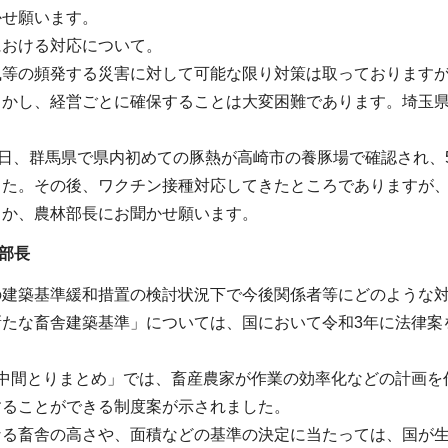
かせ願います。
における対応について。
風等の頻発する災害に対して可能な限り対策は取っております
しかし、経営ごとに確保することは大変困難であります。埼玉
6日、群馬県で県内初めての豚熱が高崎市の養豚場で確認され、5,
した。その後、ワクチン接種対応してきたところでありますが
うか、農林部長にお聞かせ願います。
林部長
の建築基準緩和措置の検討状況下で今後関係者等にどのような
新たな畜舎建築基準」については、国において令和3年に法律案
「中間とりまとめ」では、畜産農家が作業の効率化などの計画を
することができる制度案が示されました。
なる畜舎の高さや、面積などの基準の決定に当たっては、国が