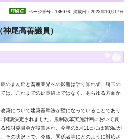
ページ番号：185076
掲載日：2023年10月17日
（神尾高善議員）
染症のまん延と畜産業界への影響は計り知れず、埼玉の
いては、これまでの延長線上ではなく、あらゆる方面か
増改築について建築基準法が壁になっていることであり
日に閣議決定されました。規制改革実施計画において農
る検討委員会が設置され、今年の5月11日には第3回が
す。その状況下で、今後、関係者等にどのように対応さ