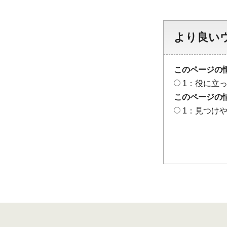
より良い
このページの
1：役に立
このページの
1：見つけ