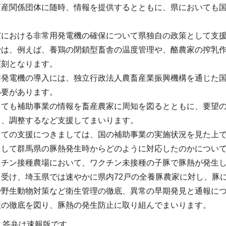
畜産関係団体に随時、情報を提供するとともに、県においても
家における非常用発電機の確保について県独自の政策として支
では、例えば、養鶏の閉鎖型畜舎の温度管理や、酪農家の搾乳
深刻となります。
用発電機の導入には、独立行政法人農畜産業振興機構を通じた
必要があります。
しても補助事業の情報を畜産農家に周知を図るとともに、要望
り、調整するなど支援してまいります。
しての支援につきましては、国の補助事業の実施状況を見た上
として群馬県の豚熱発生時からどのように対応したのかについ
クチン接種農場において、ワクチン未接種の子豚で豚熱が発生
を受け、埼玉県では速やかに県内72戸の全養豚農家に対し、豚
や野生動物対策など衛生管理の徹底、異常の早期発見と通報に
策の徹底を図り、豚熱の発生防止に取り組んでまいります。
・答弁は速報版です。