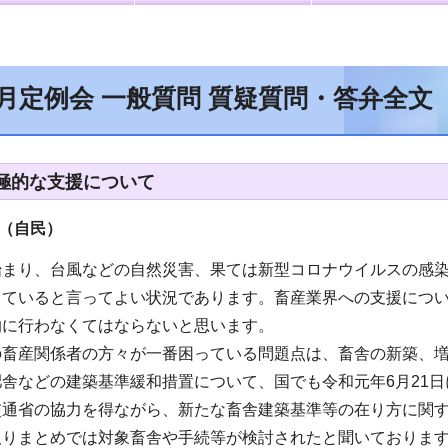
9月定例会 一般質問 質疑質問・答弁全文
極的な支援について
員（自民）
始まり、台風などの自然災害、果ては新型コロナウイルスの感
していると言ってよい状況であります。畜産業界への支援につ
的に行わなくてはならないと思います。
の畜産関係者の方々が一番困っている問題点は、畜舎の新築、
舎などの建築基準緩和措置について、国でも令和元年6月21
通省の協力を得ながら、新たな畜舎建築基準等の在り方に関す
取りまとめでは対象畜舎や手続等が検討されたと聞いておりま