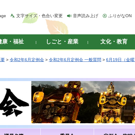
age
文字サイズ・色合い変更
音声読み上げ
ふりがなON
健康・福祉
しごと・産業
文化・教育
概要
>
令和2年6月定例会
>
令和2年6月定例会 一般質問
>
6月19日（金