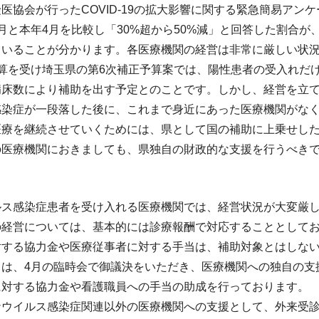
医協会が行ったCOVID-19の拡大影響に関する緊急簡易ア
と本年4月を比較し「30%超から50%減」と回答した割合が、耳鼻
ていることが分かります。各医療機関の経営は非常に厳しい状
予算を受け埼玉県の第6次補正予算案では、陽性患者の受入れだ
病床数により補助を出す予定とのことです。しかし、経営を立
感染症が一段落した後に、これまで身近にあった医療機関がな
医療を継続させていくためには、県として国の補助に上乗せし
の医療機関におきましても、県独自の財政的な支援を行うべき
ルス感染症患者を受け入れる医療機関では、経営状況が大変厳
の経営については、基本的には診療報酬で対応することとして
対する協力金や医療従事者に対する手当は、補助対象とはしな
ては、4月の臨時会で御議決をいただき、医療機関への独自の支
に対する協力金や看護職員への手当の助成を行っております。
ナウイルス感染症関連以外の医療機関への支援として、外来受