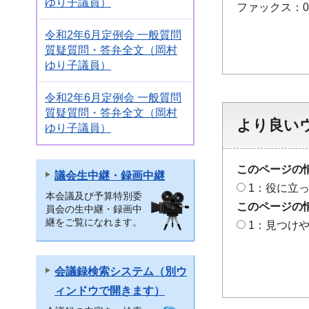
ゆり子議員）
ファックス：048
令和2年6月定例会 一般質問
質疑質問・答弁全文（岡村
ゆり子議員）
令和2年6月定例会 一般質問
質疑質問・答弁全文（岡村
より良い
ゆり子議員）
このページの
議会生中継・録画中継
1：役に立
本会議及び予算特別委
このページの
員会の生中継・録画中
継をご覧になれます。
1：見つけ
会議録検索システム（別ウ
ィンドウで開きます）