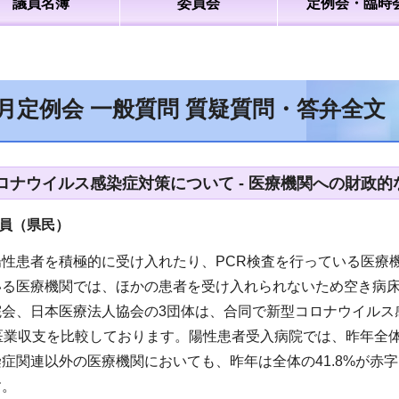
議員名簿
委員会
定例会・臨時
6月定例会 一般質問 質疑質問・答弁全
ロナウイルス感染症対策について - 医療機関への財政的
議員（県民）
陽性患者を積極的に受け入れたり、PCR検査を行っている医療
いる医療機関では、ほかの患者を受け入れられないため空き病
院会、日本医療法人協会の3団体は、合同で新型コロナウイルス
医業収支を比較しております。陽性患者受入病院では、昨年全体の5
症関連以外の医療機関においても、昨年は全体の41.8%が赤字
す。