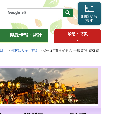
組織から
探す
緊急・防災
県政情報・統計
曜日）
>
岡村ゆり子（県）
> 令和2年6月定例会 一般質問 質疑質