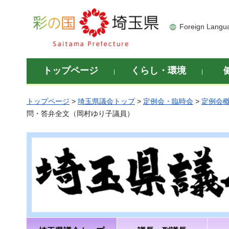
彩の国 埼玉県
Foreign Langu
トップページ
くらし・環境
トップページ
>
埼玉県議会トップ
>
定例会・臨時会
>
定例会
問・答弁全文（岡村ゆり子議員）