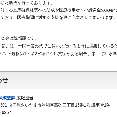
応じた助成を行っております。
に対する空床確保経費への助成や医療従事者への慰労金の支給な
いており、医療機関に対する支援を更に充実させてまいります
・答弁は速報版です。
・答弁は、一問一答形式でご覧いただけるように編集している
部にJIS規格第1・第2水準にない文字がある場合、第1・第2
わせ
策調査課
広報担当
-9301 埼玉県さいたま市浦和区高砂三丁目15番1号 議事堂1階
-6257