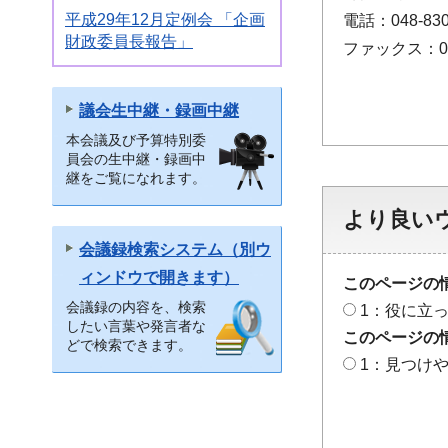
平成29年12月定例会 「企画
電話：048-830
財政委員長報告」
ファックス：048
議会生中継・録画中継
本会議及び予算特別委
員会の生中継・録画中
継をご覧になれます。
より良い
会議録検索システム（別ウ
ィンドウで開きます）
このページの
会議録の内容を、検索
1：役に立
したい言葉や発言者な
このページの
どで検索できます。
1：見つけ