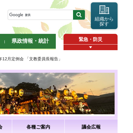
組織から
探す
緊急・防災
県政情報・統計
9年12月定例会 「文教委員長報告」
会
各種ご案内
議会広報