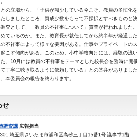
た。
きとの立場から、「子供が減少している今こそ、教員の多忙化を
いたしましたところ、賛成少数をもって不採択とすべきものと
の調査として、「教員の不祥事について」質問が行われました
努めているのか。また、教育長が就任してから約半年が経過し
れの不祥事によって様々な要因がある。仕事やプライベートの
を起こす傾向がある。このため、小中学校向けには、経験の浅い
また、10月には教員の不祥事をテーマとした校長会を臨時に開
いて丁寧に聴き取るように依頼している」との答弁がありまし
て、本委員会の報告を終わります。
わせ
策調査課
広報担当
-9301 埼玉県さいたま市浦和区高砂三丁目15番1号 議事堂1階