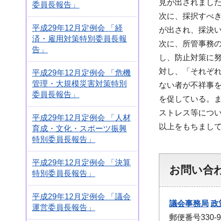
見が出されまし
委員長報告」
次に、採択すべ
平成29年12月定例会 「経
が出され、採決
済・雇用対策特別委員長報
次に、所管事務
告」
し、防止対策に
対し、「それぞ
平成29年12月定例会 「危機
管理・大規模災害対策特別
ない者が不祥事
委員長報告」
を促している。
ストレス等につ
平成29年12月定例会 「人材
以上をもちまし
育成・文化・スポーツ振興
特別委員長報告」
平成29年12月定例会 「決算
お問い合
特別委員長報告」
平成29年12月定例会 「議会
議会事務局
政
運営委員長報告」
郵便番号330