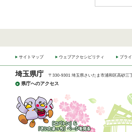
サイトマップ
ウェブアクセシビリティ
プライ
埼玉県庁
〒330-9301 埼玉県さいたま市浦和区高砂三
県庁へのアクセス
「コバトン」&「さいた