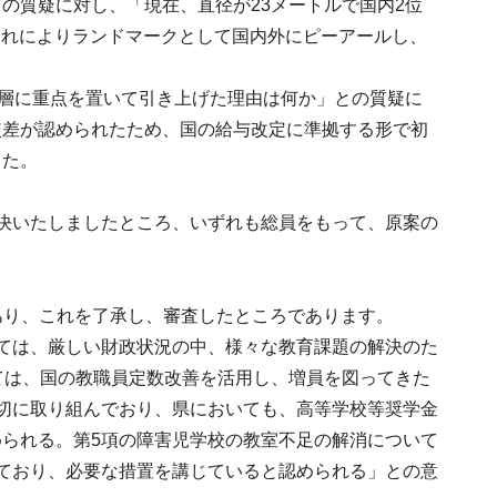
の質疑に対し、「現在、直径が23メートルで国内2位
これによりランドマークとして国内外にピーアールし、
年層に重点を置いて引き上げた理由は何か」との質疑に
較差が認められたため、国の給与改定に準拠する形で初
した。
決いたしましたところ、いずれも総員をもって、原案の
らあり、これを了承し、審査したところであります。
ては、厳しい財政状況の中、様々な教育課題の解決のた
ては、国の教職員定数改善を活用し、増員を図ってきた
切に取り組んでおり、県においても、高等学校等奨学金
られる。第5項の障害児学校の教室不足の解消について
ており、必要な措置を講じていると認められる」との意