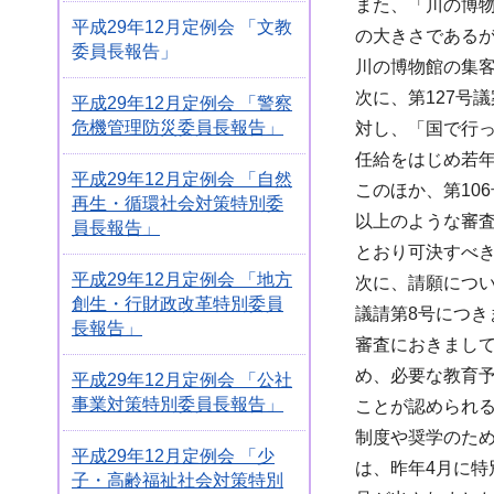
また、「川の博物
平成29年12月定例会 「文教
の大きさであるが
委員長報告」
川の博物館の集
次に、第127号
平成29年12月定例会 「警察
危機管理防災委員長報告」
対し、「国で行
任給をはじめ若
平成29年12月定例会 「自然
このほか、第10
再生・循環社会対策特別委
以上のような審
員長報告」
とおり可決すべ
平成29年12月定例会 「地方
次に、請願につ
創生・行財政改革特別委員
議請第8号につき
長報告」
審査におきまし
め、必要な教育
平成29年12月定例会 「公社
事業対策特別委員長報告」
ことが認められ
制度や奨学のた
平成29年12月定例会 「少
は、昨年4月に
子・高齢福祉社会対策特別