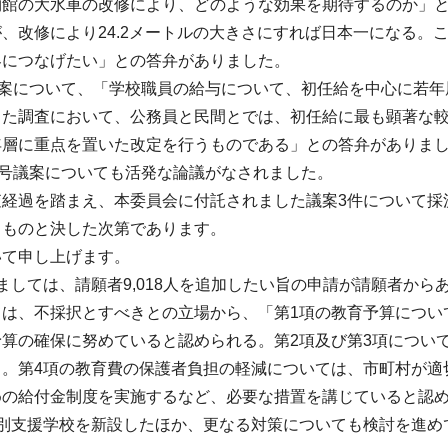
館の大水車の改修により、どのような効果を期待するのか」と
、改修により24.2メートルの大きさにすれば日本一になる。
客につなげたい」との答弁がありました。
議案について、「学校職員の給与について、初任給を中心に若
った調査において、公務員と民間とでは、初任給に最も顕著な
年層に重点を置いた改定を行うものである」との答弁がありま
6号議案についても活発な論議がなされました。
査経過を踏まえ、本委員会に付託されました議案3件について採
きものと決した次第であります。
いて申し上げます。
ましては、請願者9,018人を追加したい旨の申請が請願者か
ては、不採択とすべきとの立場から、「第1項の教育予算につい
予算の確保に努めていると認められる。第2項及び第3項につい
る。第4項の教育費の保護者負担の軽減については、市町村が適
めの給付金制度を実施するなど、必要な措置を講じていると認め
特別支援学校を新設したほか、更なる対策についても検討を進め