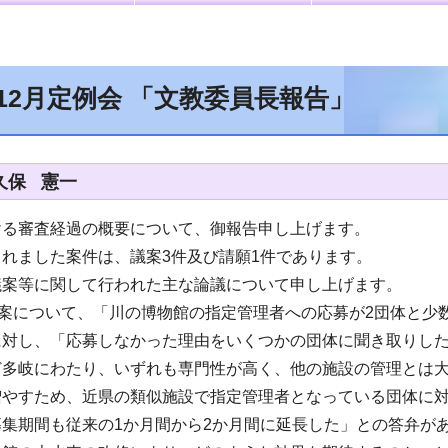
年12月定例会 「文教委員長報告」
久保 憲一
ける審査経過の概要について、御報告申し上げます。
れました案件は、議案3件及び請願1件であります。
議案等に関して行われた主な論議について申し上げます。
議案について、「川の博物館の指定管理者への応募が2団体と
に対し、「応募しなかった理由をいくつかの団体に聞き取りし
ど多岐にわたり、いずれも専門性が高く、他の施設の管理とは
増やすため、近県の類似施設で指定管理者となっている団体に
集期間も従来の1か月間から2か月間に延長した」との答弁が