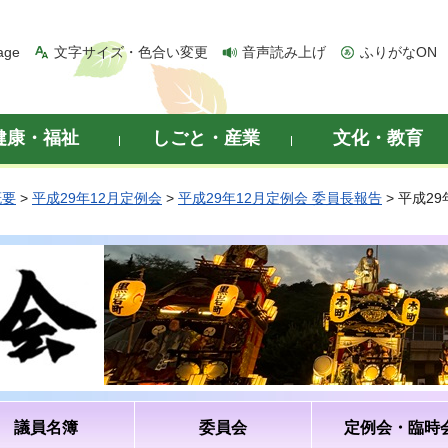
age
文字サイズ・色合い変更
音声読み上げ
ふりがなON
健康・福祉
しごと・産業
文化・教育
概要
>
平成29年12月定例会
>
平成29年12月定例会 委員長報告
> 平成2
議員名簿
委員会
定例会・臨時