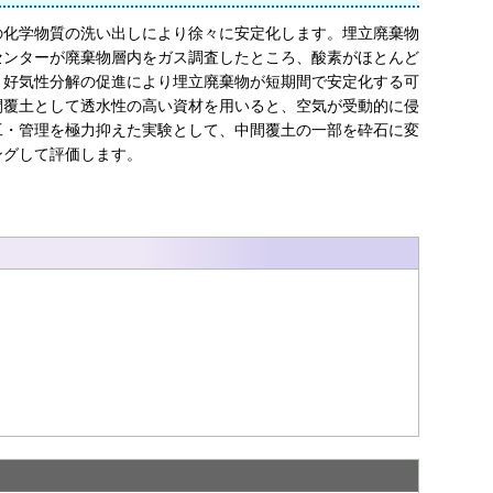
の化学物質の洗い出しにより徐々に安定化します。埋立廃棄物
センターが廃棄物層内をガス調査したところ、酸素がほとんど
、好気性分解の促進により埋立廃棄物が短期間で安定化する可
間覆土として透水性の高い資材を用いると、空気が受動的に侵
工・管理を極力抑えた実験として、中間覆土の一部を砕石に変
ングして評価します。