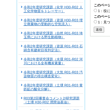
このペー
令和2年度研究課題（化学 H30-R02 人
1：役
工化学物質をトレーサー）
このペー
令和2年度研究課題（資源 H30-R03 埋
1：見
立廃棄物の受動的な空気流入）
送信
令和2年度研究課題（自然 R01-R03 埼
玉県における野生動植物）
令和2年度研究課題（資源 R01-R03 石
綿含有建材目視判定法）
令和2年度研究課題（水環 R01-R02 河
川における全有機炭素量）
令和2年度研究課題（大気 R01-R03 汚
染物質の排出構造変化）
令和2年度研究課題（土壌 R01-R03 黄
鉄鉱の酸化分解）
R03第2回審査会コメント2/研究課題
（土壌 H30-R02 潤滑油基油）