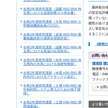
玉県の水田地帯）
最終処分
令和2年度研究課題（温暖 R02-R04 埼
の安定化評
玉県における温室効果ガス排出量）
残っていな
令和2年度研究課題（大気 R02-R04 小
能性があり
型燃焼機器由来のCO2）
入し安定化
えることに
令和2年度研究課題（資源 R02-R04 廃
棄物最終処分場雨水排除対策）
《研究の
令和2年度研究課題（温暖 R02-R04 埼
玉県における高温の出現状況）
お問い合
令和2年度研究課題（化学 H30-R02 埼
環境部
環
玉県内の水系における放射性物質）
郵便番号3
令和2年度研究課題（水環 H30-R02 県
電話：0480
内河川におけるアナモックス反応）
ファックス：
令和2年度研究課題（土壌 H30-R02 地
お問
中熱利用システム導入のための地下環
境）
令和2年度研究課題（土壌 H30-R02 潤
より良い
滑油基油）