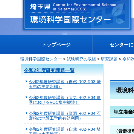
埼玉県 環境科学国際センター
トップページ
センターに
環境科学国際センター
>
試験研究の取組
>
研究課題
>
令和
令和2年度研究課題一覧
令和2年度研究課題（自然 R02-R03 埼
玉県の主要水稲）
環境科
令和2年度研究課題（大気 R02-R04 夏
季におけるVOC集中観測）
埋立廃棄
令和2年度研究課題（資源 R02-R04 石
膏粉の地盤工学的有効利用）
令和2年度研究課題（自然 R02-R04 埼
（資源循