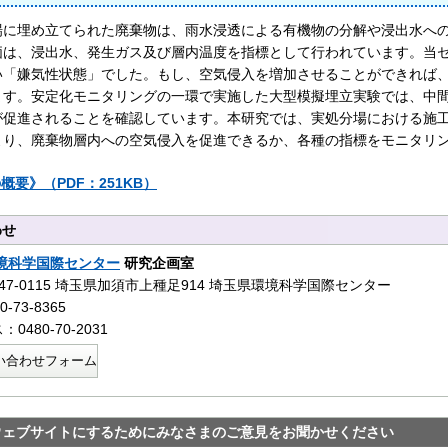
場に埋め立てられた廃棄物は、雨水浸透による有機物の分解や浸出水へ
価は、浸出水、発生ガス及び層内温度を指標として行われています。当
い「嫌気性状態」でした。もし、空気侵入を増加させることができれば
ます。安定化モニタリングの一環で実施した大型模擬埋立実験では、中
が促進されることを確認しています。本研究では、実処分場における施
より、廃棄物層内への空気侵入を促進できるか、各種の指標をモニタリ
概要》（PDF：251KB）
わせ
境科学国際センター
研究企画室
47-0115 埼玉県加須市上種足914 埼玉県環境科学国際センター
-73-8365
0480-70-2031
い合わせフォーム
ウェブサイトにするためにみなさまのご意見をお聞かせください