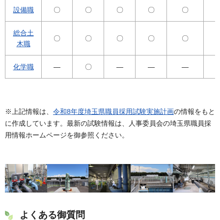
設備職
〇
〇
〇
〇
〇
総合土
〇
〇
〇
〇
〇
木職
化学職
―
〇
―
―
―
※上記情報は、
令和8年度埼玉県職員採用試験実施計画
の情報をもと
に作成しています。最新の試験情報は、人事委員会の埼玉県職員採
用情報ホームページを御参照ください。
よくある御質問