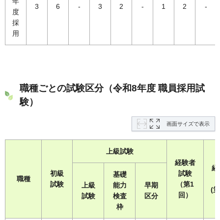
年
3
6
-
3
2
-
1
2
-
度
採
用
職種ごとの試験区分（令和8年度 職員採用試
験）
画面サイズで表示
上級試験
経験者
経
初級
試験
基礎
職種
試験
（第1
上級
能力
早期
(第
回）
試験
検査
区分
枠