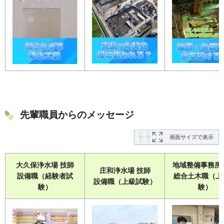
先輩職員からのメッセージ
画面サイズで表示
大久保浄水場 技師
地域整備事務所
庄和浄水場 技師
設備職（経験者試
総合土木職（上
設備職（上級試験）
験）
験）