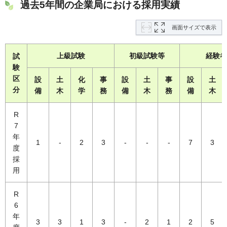
過去5年間の企業局における採用実績
画面サイズで表示
上級試験
初級試験等
経験者
試
験
区
設
土
化
事
設
土
事
設
土
分
備
木
学
務
備
木
務
備
木
R
7
年
1
-
2
3
-
-
-
7
3
度
採
用
R
6
年
3
3
1
3
-
2
1
2
5