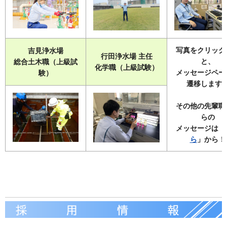
写真をクリック
吉見浄水場
行田浄水場 主任
と、
総合土木職（上級試
化学職（上級試験）
メッセージペー
験）
遷移します
その他の先輩職
らの
メッセージは「
ら
」から！