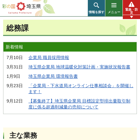
彩の国 埼玉県
緊急・防
情報を探す
メニュー
災
総務課
新着情報
7月10日
企業局 職員採用情報
3月31日
埼玉県企業局 地球温暖化対策計画・実施状況報告書
1月9日
埼玉県企業局 環境報告書
9月23日
「企業局・下水道局オンライン仕事相談会」を開催し
ます！
9月12日
【募集終了】埼玉県企業局 目標設定型排出量取引制
度に係る超過削減量の売却について
主な業務