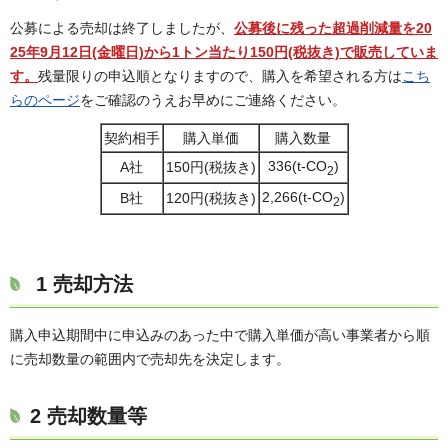
公募による売却は終了しましたが、
公募後に残った超過削減量を20
25年9月12日(金曜日)から1トン当たり150円(税抜き)で販売していま
す。
残量限りの申込順となりますので、購入を希望される方は
こち
らのページ
をご確認のうえお早めにご連絡ください。
契約相手
購入単価
購入数量
336(t-CO
)
A社
150円(税抜き)
2
2,266(t-CO
)
B社
120円(税抜き)
2
1 売却方法
購入申込期間中に申込みのあった中で購入単価が高い事業者から順
に売却数量の範囲内で売却先を決定します。
2 売却数量等