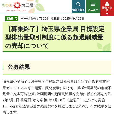
彩の国 埼玉県
緊急・防
情報を探す
メニュー
災
ページ番号：73259
掲載日：2025年9月12日
【募集終了】埼玉県企業局 目標設定
型排出量取引制度に係る超過削減量
の売却について
公募結果
埼玉県企業局では埼玉県の目標設定型排出量取引制度に係る温室効
果ガス（エネルギー起源二酸化炭素）のうち、第3計画期間の削減不
足量に充当可能な第2計画期間の超過削減量を売却に係る公募を令和
7年7月7日(月曜日)から令和7年7月18日（金曜日）にかけて実施
し、2者と超過削減量の売買契約を締結しましたので、その結果を公
表します。