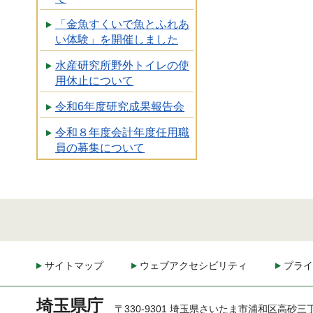
「金魚すくいで魚とふれあ
い体験」を開催しました
水産研究所野外トイレの使
用休止について
令和6年度研究成果報告会
令和８年度会計年度任用職
員の募集について
サイトマップ
ウェブアクセシビリティ
プライ
埼玉県庁
〒330-9301 埼玉県さいたま市浦和区高砂三