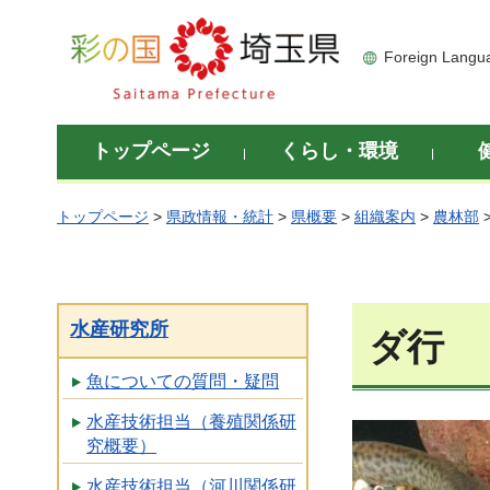
彩の国 埼玉県
Foreign Langu
トップページ
くらし・環境
トップページ
>
県政情報・統計
>
県概要
>
組織案内
>
農林部
水産研究所
ダ行
魚についての質問・疑問
水産技術担当（養殖関係研
究概要）
水産技術担当（河川関係研