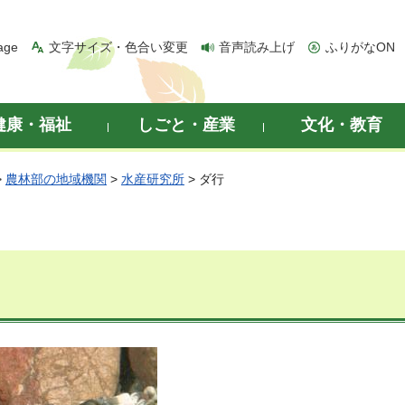
age
文字サイズ・色合い変更
音声読み上げ
ふりがなON
健康・福祉
しごと・産業
文化・教育
>
農林部の地域機関
>
水産研究所
> ダ行