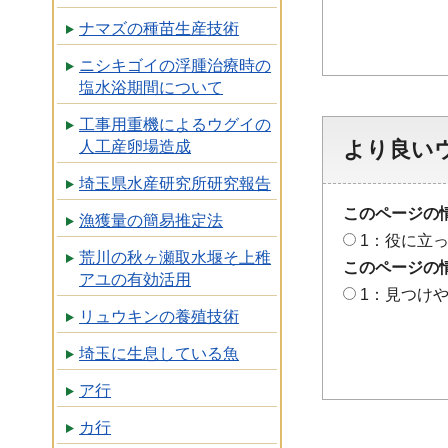
ナマズの種苗生産技術
ニシキゴイの浮腫治療時の
塩水浴期間について
工事用重機によるウグイの
より良い
人工産卵場造成
埼玉県水産研究所研究報告
このページの
漁獲量の簡易推定法
1：役に立
荒川の秋ヶ瀬取水堰そ上稚
このページの
アユの有効活用
1：見つけ
リュウキンの養殖技術
埼玉に生息している魚
ア行
カ行