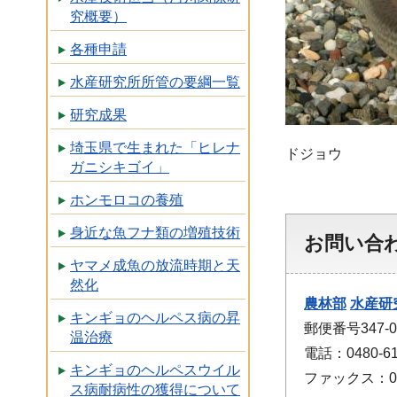
究概要）
各種申請
水産研究所所管の要綱一覧
研究成果
埼玉県で生まれた「ヒレナ
ドジョウ
ガニシキゴイ」
ホンモロコの養殖
身近な魚フナ類の増殖技術
お問い合
ヤマメ成魚の放流時期と天
然化
農林部
水産研
キンギョのヘルペス病の昇
郵便番号347-
温治療
電話：0480-61
キンギョのヘルペスウイル
ファックス：048
ス病耐病性の獲得について