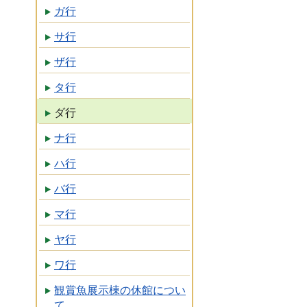
ガ行
サ行
ザ行
タ行
ダ行
ナ行
ハ行
バ行
マ行
ヤ行
ワ行
観賞魚展示棟の休館につい
て