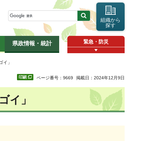
組織から
探す
緊急・防災
県政情報・統計
ゴイ」
ページ番号：9669
掲載日：2024年12月9日
ゴイ」