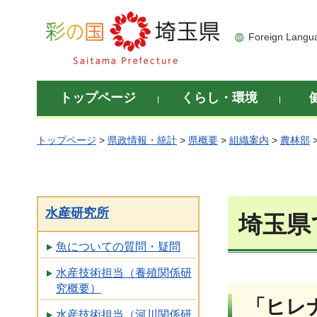
彩の国 埼玉県
Foreign Langu
トップページ
くらし・環境
トップページ
>
県政情報・統計
>
県概要
>
組織案内
>
農林部
水産研究所
埼玉県
魚についての質問・疑問
水産技術担当（養殖関係研
究概要）
「ヒレ
水産技術担当（河川関係研