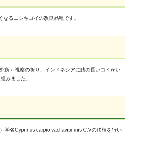
くなるニシキゴイの改良品種です。
研究所）視察の折り、インドネシアに鰭の長いコイがい
り組みました。
s carpio var.flavipinnis C.Vの移植を行い