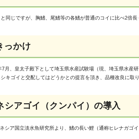
イと同じですが、胸鰭、尾鰭等の各鰭が普通のコイに比べ2倍長
きっかけ
7年7月、皇太子殿下として埼玉県水産試験場（現、埼玉県水産
ニシキゴイと交配してはどうかとの提言を頂き、品種改良に取
ネシアゴイ（クンパイ）の導入
ネシア国立淡水魚研究所より、鰭の長い鯉（通称ヒレナガゴイ）学名Cyprinu