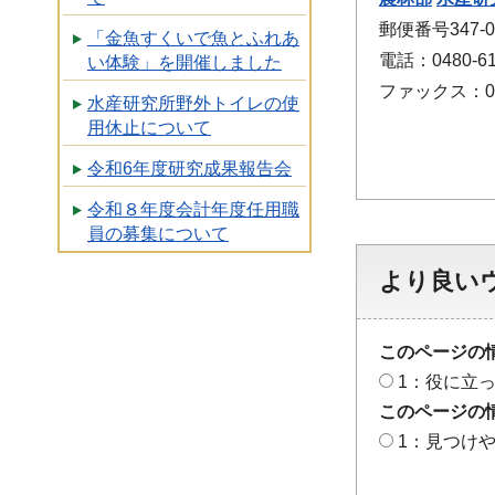
郵便番号347-
「金魚すくいで魚とふれあ
電話：0480-61
い体験」を開催しました
ファックス：048
水産研究所野外トイレの使
用休止について
令和6年度研究成果報告会
令和８年度会計年度任用職
員の募集について
より良い
このページの
1：役に立
このページの
1：見つけ