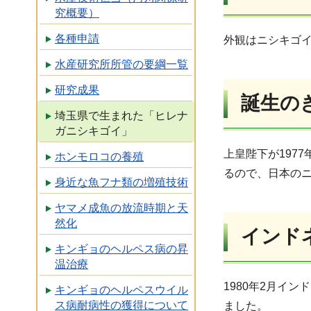
究概要）
各種申請
外観はニシキゴ
水産研究所所管の要綱一覧
研究成果
誕生の
埼玉県で生まれた「ヒレナ
ガニシキゴイ」
上皇陛下が197
ホンモロコの養殖
るので、日本の
身近な魚フナ類の増殖技術
ヤマメ成魚の放流時期と天
然化
インド
キンギョのヘルペス病の昇
温治療
1980年2月インド
キンギョのヘルペスウイル
ス病耐病性の獲得について
ました。