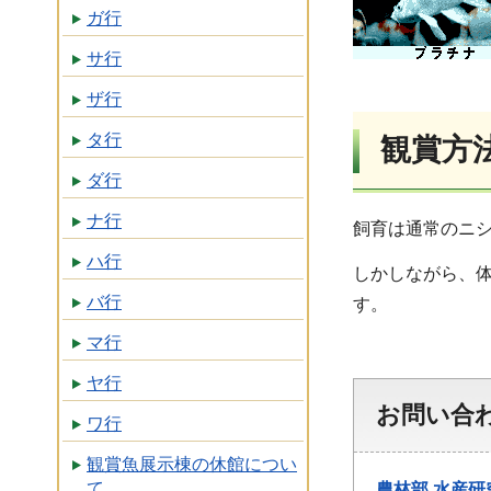
ガ行
サ行
ザ行
タ行
観賞方
ダ行
ナ行
飼育は通常のニ
ハ行
しかしながら、体
バ行
す。
マ行
ヤ行
お問い合
ワ行
観賞魚展示棟の休館につい
て
農林部
水産研