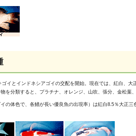
種
シキゴイとインドネシアゴイの交配を開始。現在では、紅白、大
り物を分類すると、プラチナ、オレンジ、山吹、張分、金松葉
イの体色で、各鰭が長い優良魚の出現率）は紅白8.5％大正三色3.