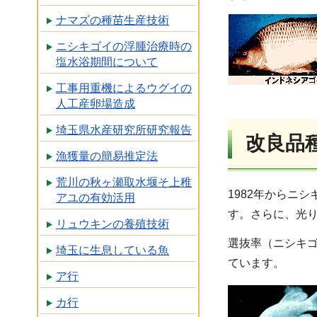
ナマズの種苗生産技術
ニシキゴイの浮腫治療時の
塩水浴期間について
工事用重機によるウグイの
人工産卵場造成
埼玉県水産研究所研究報告
改良品
漁獲量の簡易推定法
荒川の秋ヶ瀬取水堰そ上稚
1982年からニ
アユの有効活用
す。さらに、光
リュウキンの養殖技術
選抜率（ニシキゴ
埼玉に生息している魚
ています。
ア行
カ行