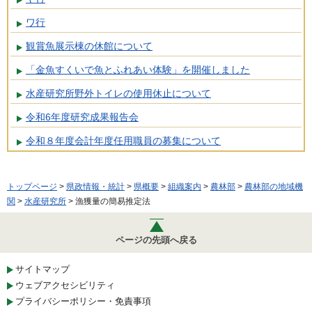
ワ行
観賞魚展示棟の休館について
「金魚すくいで魚とふれあい体験」を開催しました
水産研究所野外トイレの使用休止について
令和6年度研究成果報告会
令和８年度会計年度任用職員の募集について
トップページ
>
県政情報・統計
>
県概要
>
組織案内
>
農林部
>
農林部の地域機
関
>
水産研究所
> 漁獲量の簡易推定法
ページの先頭へ戻る
サイトマップ
ウェブアクセシビリティ
プライバシーポリシー・免責事項