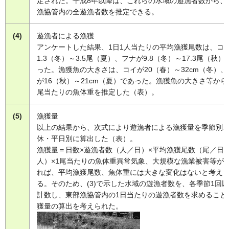
定された。平成8年以降は、これらの水域の遊漁者数から、
漁協管内の全遊漁者数を推定できる。
(4)
遊漁者による漁獲
アンケートした結果、1日1人当たりの平均漁獲尾数は、コ
1.3（冬）～3.5尾（夏）、フナが9.8（冬）～17.3尾（秋）
った。漁獲魚の大きさは、コイが20（春）～32cm（冬）、
が16（秋）～21cm（夏）であった。漁獲魚の大きさ等から
尾当たりの魚体重を推定した（表）。
(5)
漁獲量
以上の結果から、次式により遊漁者による漁獲量を季節別
休・平日別に算出した（表）。
漁獲量＝日数×遊漁者数（人／日）×平均漁獲尾数（尾／日
人）×1尾当たりの魚体重異常気象、大規模な漁業被害等が
れば、平均漁獲尾数、魚体重には大きな変化はないと考え
る。そのため、(3)で示した水域の遊漁者数を、各季節1回
計数し、東部漁協管内の1日当たりの遊漁者数を求めること
獲量の算出を考えられた。