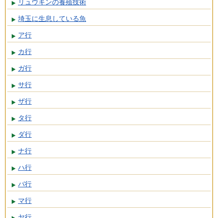
リュウキンの養殖技術
埼玉に生息している魚
ア行
カ行
ガ行
サ行
ザ行
タ行
ダ行
ナ行
ハ行
バ行
マ行
ヤ行