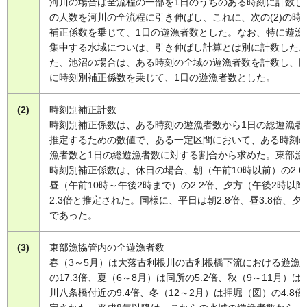
河川の場合は全流程の一部を1日のうちのある時刻に計数し
の人数を河川の全流程に引き伸ばし、これに、次の(2)の時
補正係数を乗じて、1日の遊漁者数とした。なお、特に遊漁
集中する水域についは、引き伸ばし計算とは別に計数した
た、池沼の場合は、ある時刻の全域の遊漁者数を計数し、
に時刻別補正係数を乗じて、1日の遊漁者数とした。
(2)
時刻別補正計数
時刻別補正係数は、ある時刻の遊漁者数から1日の総遊漁者
推定するための数値で、ある一定区間において、ある時刻
漁者数と1日の総遊漁者数に対する割合から求めた。東部漁
時刻別補正係数は、休日の場合、朝（午前10時以前）の2.6
昼（午前10時～午後2時まで）の2.2倍、夕方（午後2時以
2.3倍と推定された。同様に、平日は朝2.8倍、昼3.8倍、夕1
であった。
(3)
東部漁協管内の全遊漁者数
春（3～5月）は大落古利根川の古利根橋下流における遊漁
の17.3倍、夏（6～8月）は同所の5.2倍、秋（9～11月）は
川八条橋付近の9.4倍、冬（12～2月）は押堀（図）の4.8倍