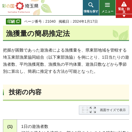
彩の国 埼玉県
緊急・防
情報を探す
メニュー
災
ページ番号：21040
掲載日：2024年1月17日
漁獲量の簡易推定法
把握が困難であった遊漁者による漁獲量を、県東部地域を管轄する
埼玉東部漁業協同組合（以下東部漁協）を例にとり、1日当たりの遊
漁者数、平均漁獲尾数、漁獲魚の平均体重、遊漁日数などから季節
別に算出し、簡易に推定する方法が可能となった。
技術の内容
画面サイズで表示
(1)
1日の遊漁者数