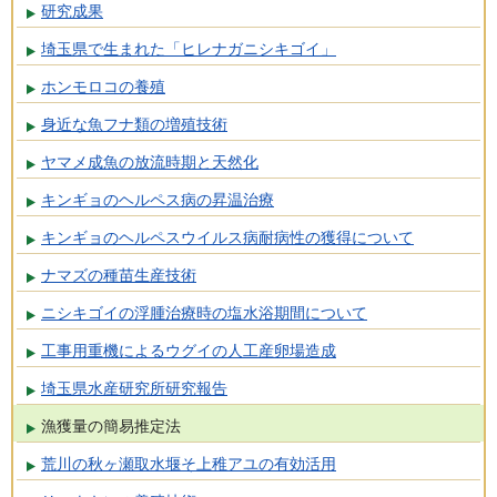
研究成果
埼玉県で生まれた「ヒレナガニシキゴイ」
ホンモロコの養殖
身近な魚フナ類の増殖技術
ヤマメ成魚の放流時期と天然化
キンギョのヘルペス病の昇温治療
キンギョのヘルペスウイルス病耐病性の獲得について
ナマズの種苗生産技術
ニシキゴイの浮腫治療時の塩水浴期間について
工事用重機によるウグイの人工産卵場造成
埼玉県水産研究所研究報告
漁獲量の簡易推定法
荒川の秋ヶ瀬取水堰そ上稚アユの有効活用