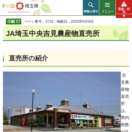
彩の国 埼玉県
緊急・防
情報を探す
メニュー
災
ページ番号：3732
掲載日：2025年9月9日
JA埼玉中央吉見農産物直売所
直売所の紹介
吉
見農
産物
直売
所
は、
県内
有数
の生