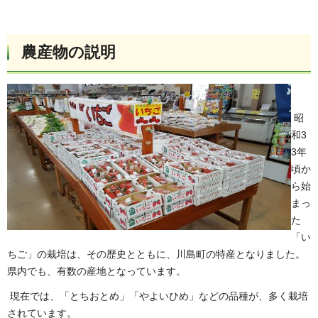
農産物の説明
昭
和3
3年
頃か
ら始
まっ
た
「い
ちご」の栽培は、その歴史とともに、川島町の特産となりました。
県内でも、有数の産地となっています。
現在では、「とちおとめ」「やよいひめ」などの品種が、多く栽培
されています。