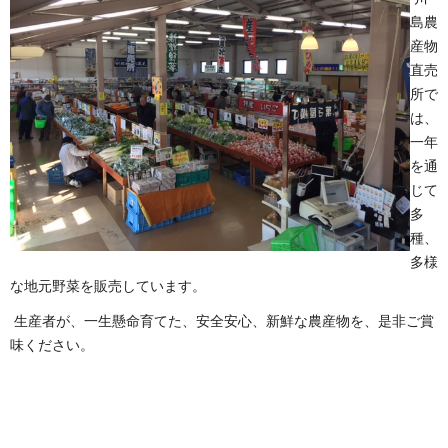
島農
産物
直売
所で
は、
一年
を通
じて
多
種、
多様
な地元野菜を販売しています。
生産者が、一生懸命育てた、安全安心、新鮮な農産物を、是非ご賞
味ください。