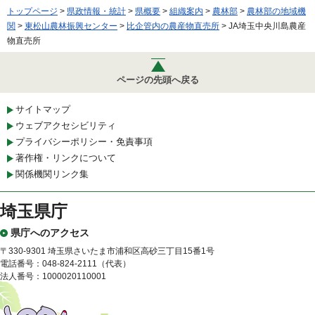
トップページ
>
県政情報・統計
>
県概要
>
組織案内
>
農林部
>
農林部の地域機
関
>
東松山農林振興センター
>
比企管内の農産物直売所
> JA埼玉中央川島農産
物直売所
ページの先頭へ戻る
サイトマップ
ウェブアクセシビリティ
プライバシーポリシー・免責事項
著作権・リンクについて
関係機関リンク集
埼玉県庁
県庁へのアクセス
〒330-9301 埼玉県さいたま市浦和区高砂三丁目15番1号
電話番号：048-824-2111（代表）
法人番号：1000020110001