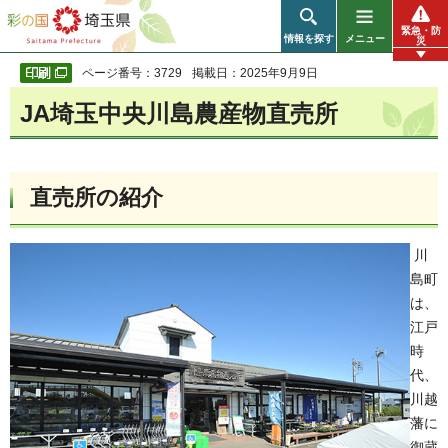
彩の国 埼玉県
緊急・防
情報を探す
メニュー
災
ページ番号：3729
掲載日：2025年9月9日
JA埼玉中央川島農産物直売所
直売所の紹介
川
島町
は、
江戸
時
代、
川越
藩に
御蔵