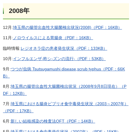
2008年
12月:
埼玉県の腸管出血性大腸菌検出状況(2008)（PDF：16KB）
11月:
ノロウイルスによる胃腸炎（PDF：16KB）
臨時情報:
レジオネラ症の患者発生状況（PDF：133KB）
10月:
インフルエンザ-昨シ-ズンの流行-（PDF：53KB）
9月:
つつが虫病 Tsutsugamushi disease,scrub typhus（PDF：66K
B）
8月:
埼玉県の腸管出血性大腸菌検出状況（2008年9月8日現在）（P
DF：12KB）
7月:
埼玉県における腸炎ビブリオ食中毒発生状況（2003～2007年）
（PDF：17KB）
6月:
新しい結核感染の検査法QFT（PDF：14KB）
5月:
埼玉県における食中毒発生状況（2007年）（PDF：15KB）