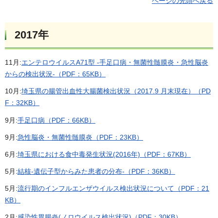
ページの先頭へ戻る
2017年
11月:
エンテロウイルスA71型 -手足口病・無菌性髄膜炎・急性脳炎
からの検出状況-（PDF：65KB）
10月:
埼玉県の腸管出血性大腸菌検出状況（2017.9 月末現在）（PD
F：32KB）
9月:
手足口病（PDF：66KB）
9月:
急性脳炎・無菌性髄膜炎（PDF：23KB）
6月:
埼玉県における食中毒発生状況(2016年)（PDF：67KB）
5月:
結核-遺伝子型からみた患者の分布-（PDF：36KB）
5月:
流行期のインフルエンザウイルス検出状況について（PDF：21
KB）
2月:
感染性胃腸炎(ノロウイルス検出状況)（PDF：30KB）