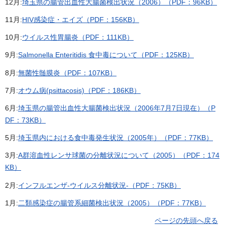
12月:
埼玉県の腸管出血性大腸菌検出状況（2006）（PDF：96KB）
11月:
HIV感染症・エイズ（PDF：156KB）
10月:
ウイルス性胃腸炎（PDF：111KB）
9月:
Salmonella Enteritidis 食中毒について（PDF：125KB）
8月:
無菌性髄膜炎（PDF：107KB）
7月:
オウム病(psittacosis)（PDF：186KB）
6月:
埼玉県の腸管出血性大腸菌検出状況（2006年7月7日現在）（P
DF：73KB）
5月:
埼玉県内における食中毒発生状況（2005年）（PDF：77KB）
3月:
A群溶血性レンサ球菌の分離状況について（2005）（PDF：174
KB）
2月:
インフルエンザ-ウイルス分離状況-（PDF：75KB）
1月:
二類感染症の腸管系細菌検出状況（2005）（PDF：77KB）
ページの先頭へ戻る