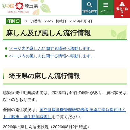
彩の国 埼玉県
緊急・防
情報を探す
メニュー
災
ページ番号：2926
掲載日：2026年8月5日
麻しん及び風しん流行情報
ページ内の麻しんに関する情報へ移動します。
ページ内の風しんに関する情報へ移動します。
埼玉県の麻しん流行情報
感染症発生動向調査では、2026年は40件の届出があり、届出状況は
以下のとおりです。
全国の発生状況は、
国立健康危機管理研究機構 感染症情報提供サイ
ト（麻疹 発生動向調査）
をご覧ください。
2026年の麻しん届出状況（2026年8月2日時点）