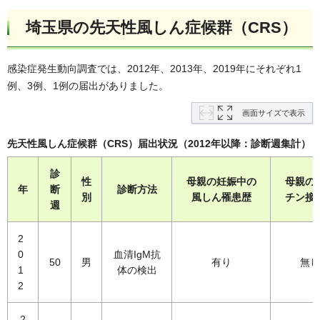
埼玉県の先天性風しん症候群（CRS）
感染症発生動向調査では、2012年、2013年、2019年にそれぞれ1
例、3例、1例の届出がありました。
画面サイズで表示
先天性風しん症候群（CRS）届出状況（2012年以降：診断週集計）
診
性
母親の妊娠中の
母親の
年
断
診断方法
別
風しん罹患歴
チン接
週
2
0
血清IgM抗
50
男
有り
無し
1
体の検出
2
2