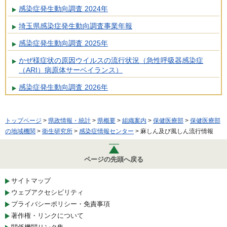
感染症発生動向調査 2024年
埼玉県感染症発生動向調査事業年報
感染症発生動向調査 2025年
かぜ様症状の原因ウイルスの流行状況（急性呼吸器感染症
（ARI）病原体サーベイランス）
感染症発生動向調査 2026年
トップページ
>
県政情報・統計
>
県概要
>
組織案内
>
保健医療部
>
保健医療部
の地域機関
>
衛生研究所
>
感染症情報センター
> 麻しん及び風しん流行情報
ページの先頭へ戻る
サイトマップ
ウェブアクセシビリティ
プライバシーポリシー・免責事項
著作権・リンクについて