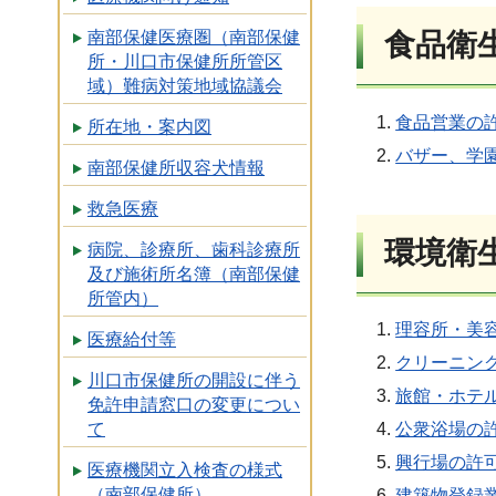
南部保健医療圏（南部保健
食品衛
所・川口市保健所所管区
域）難病対策地域協議会
食品営業の
所在地・案内図
バザー、学
南部保健所収容犬情報
救急医療
環境衛
病院、診療所、歯科診療所
及び施術所名簿（南部保健
所管内）
理容所・美
医療給付等
クリーニン
川口市保健所の開設に伴う
旅館・ホテ
免許申請窓口の変更につい
公衆浴場の
て
興行場の許
医療機関立入検査の様式
（南部保健所）
建築物登録