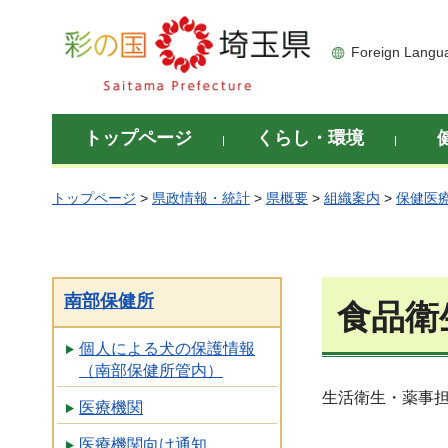
彩の国 埼玉県
Foreign Langu
トップページ
くらし・環境
トップページ
>
県政情報・統計
>
県概要
>
組織案内
>
保健医
南部保健所
食品衛
個人による犬の保護情報
（南部保健所管内）
生活衛生・薬事
医療機関
医療機関向け通知