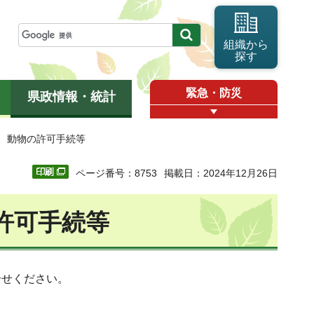
組織から
探す
緊急・防災
県政情報・統計
事、動物の許可手続等
ページ番号：8753
掲載日：2024年12月26日
許可手続等
合せください。