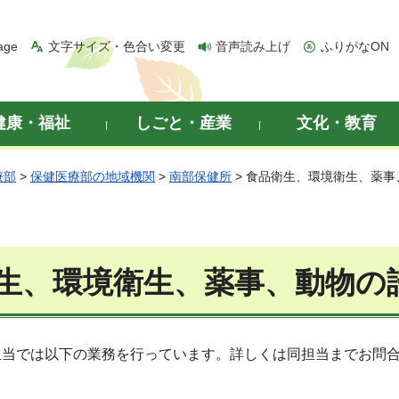
age
文字サイズ・色合い変更
音声読み上げ
ふりがなON
健康・福祉
しごと・産業
文化・教育
療部
>
保健医療部の地域機関
>
南部保健所
> 食品衛生、環境衛生、薬
生、環境衛生、薬事、動物の
担当では以下の業務を行っています。詳しくは同担当までお問