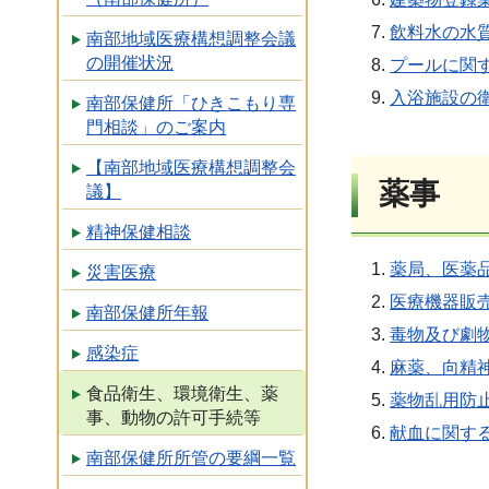
飲料水の水
南部地域医療構想調整会議
の開催状況
プールに関
入浴施設の
南部保健所「ひきこもり専
門相談」のご案内
【南部地域医療構想調整会
薬事
議】
精神保健相談
薬局、医薬
災害医療
医療機器販
南部保健所年報
毒物及び劇
感染症
麻薬、向精
食品衛生、環境衛生、薬
薬物乱用防
事、動物の許可手続等
献血に関す
南部保健所所管の要綱一覧