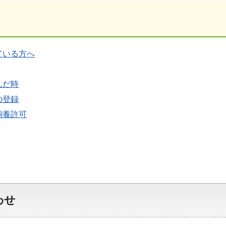
ている方へ
んだ時
の登録
飼養許可
わせ