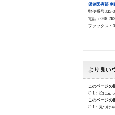
保健医療部
南
郵便番号333-
電話：048-262
ファックス：048
より良い
このページの
1：役に立
このページの
1：見つけ