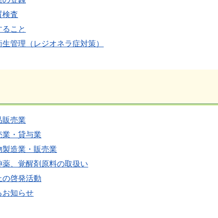
質検査
すること
衛生管理（レジオネラ症対策）
品販売業
売業・貸与業
物製造業・販売業
神薬、覚醒剤原料の取扱い
止の啓発活動
るお知らせ