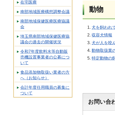
在宅医療
動物
南部地域医療構想調整会議
南部地域保健医療医療協議
会
犬を飼われ
収容犬情報
埼玉県南部地域保健医療協
議会の過去の開催状況
犬が人を咬
動物取扱業
令和7年度飲料水等自動販
売機設置事業者の公募につ
特定動物の
いて
食品添加物取扱い業者の方
へ（お知らせ）
会計年度任用職員の募集に
ついて
お問い合