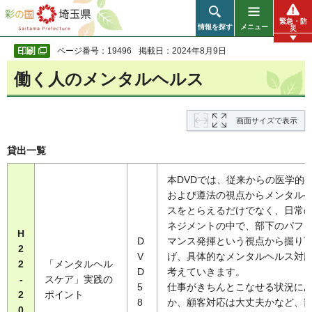
彩の国 埼玉県
緊急・防
情報を探す
メニュー
災
ページ番号：19496
掲載日：2024年8月9日
働く人のメンタルヘルス
画面サイズで表示
貸出一覧
本DVDでは、従来からの医学的
および遵法の視点からメンタル
スをとらえるだけでなく、日常
ネジメントの中で、部下のパフ
H
D
マンス発揮という視点から掘り
2
V
げ、具体的なメンタルヘルス対
2
「メンタルヘル
D
考えていきます。
-
スケア」実践の
5
仕事がきちんとこなせる状況に
2
ポイント
8
か、顧客対応は大丈夫かなど、
0