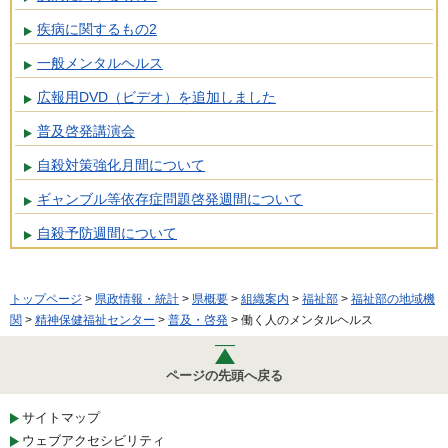
疾病に関するもの2
一般メンタルヘルス
広報用DVD（ビデオ）を追加しました
普及啓発講演会
自殺対策強化月間について
ギャンブル等依存症問題啓発週間について
自殺予防週間について
トップページ
>
県政情報・統計
>
県概要
>
組織案内
>
福祉部
>
福祉部の地域機
関
>
精神保健福祉センター
>
普及・啓発
> 働く人のメンタルヘルス
ページの先頭へ戻る
サイトマップ
ウェブアクセシビリティ