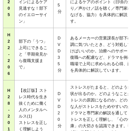
2
インによるケア
によるケアのポイント（日頃の
5
0
見逃すな！部下
り／声かけ／話を聴く／専門家
分
5
のイエローサイ
なげる、協力）を具体的に解説
ン」
す。
H
D
あるメーカーの営業課長が部下
2
部下の「うつ」
V
調に気づいたとき、どう対処し
2
上司にできるこ
D
けばいいのか。治療へのサポー
-
と「早期発見か
3
復職への配慮など、ドラマを例
2
ら復職支援ま
5
職場で上司に求められる心得、
0
で」
分
を具体的に解説しています。
6
ストレスがたまると、どのよう
H
【改訂版】スト
D
状が出るのか。どのようなこと
2
レス時代を生き
V
トレスの原因になるのか。どの
8
抜くために働く
D
な人がストレスをためやすいの
-
人のメンタルヘ
2
ドラマと専門家の解説を通して
2
ルス(1)
0
トレスを正しく理解し、「心の
0
ストレスを正し
分
康」の大切さを認識できます。平
1
く理解しよう