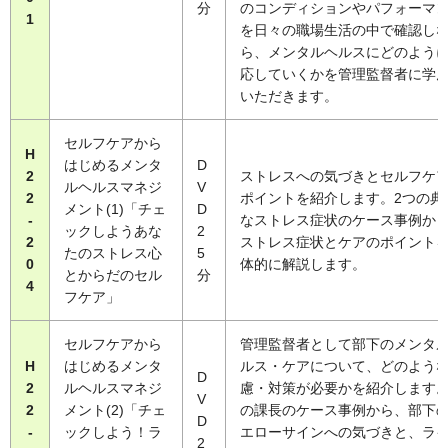
分
のコンディションやパフォーマ
1
を日々の職場生活の中で確認し
ら、メンタルヘルスにどのよう
応していくかを管理監督者に学
いただきます。
セルフケアから
H
はじめるメンタ
D
2
ストレスへの気づきとセルフケ
ルヘルスマネジ
V
2
ポイントを紹介します。2つの典
メント(1)「チェ
D
-
なストレス症状のケース事例か
ックしようあな
2
2
ストレス症状とケアのポイント
たのストレス心
5
0
体的に解説します。
とからだのセル
分
4
フケア」
セルフケアから
管理監督者として部下のメンタ
H
はじめるメンタ
ルス・ケアについて、どのよう
D
2
ルヘルスマネジ
慮・対策が必要かを紹介します。
V
2
メント(2)「チェ
の課長のケース事例から、部下
D
-
ックしよう！ラ
エローサインへの気づきと、ラ
2