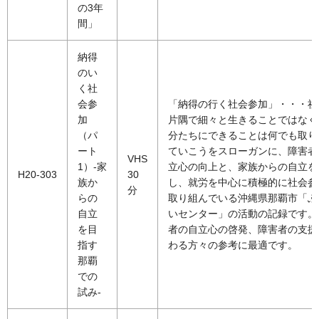
の3年
間」
納得
のい
く社
会参
「納得の行く社会参加」・・・社
加
片隅で細々と生きることではなく
（パ
分たちにできることは何でも取り
ート
ていこうをスローガンに、障害者
VHS
1）-家
立心の向上と、家族からの自立を
H20-303
30
族か
し、就労を中心に積極的に社会参
分
らの
取り組んでいる沖縄県那覇市「ふ
自立
いセンター」の活動の記録です。
を目
者の自立心の啓発、障害者の支援
指す
わる方々の参考に最適です。
那覇
での
試み-