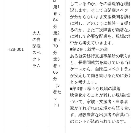
D
しているのか。その基礎的な理解
第1
説します。そして自閉症スペクト
巻：
が分からないまま支援機関を訪れ
84
に対し、どのように相談・支援を
分
るのか。また二次障害が顕著な人
大人
第2
に対して必要な配慮を、現場の実
の自
巻：
中から考えていきます。
閉症
70
H28-301
■第2巻：就労への道
スペ
分
ある就労移行支援事業所の取り組
クト
第3
と、長期間就労を続けている当事
ラム
巻：
ケースから、自閉症スペクトラム
66
が安定して働き続けるために必要
分
とを考えます。
（3
■第3巻：様々な現場の課題
巻セ
映像化することが難しい現場の課
ッ
ついて、家族・支援者・当事者・
ト）
家がそれぞれの立場から語り合い
す。経験豊富な出演者の言葉には
のヒントが込められています。