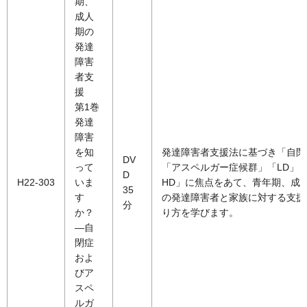
期、
成人
期の
発達
障害
者支
援
第1巻
発達
障害
を知
発達障害者支援法に基づき「自閉
DV
って
「アスペルガー症候群」「LD」「
D
H22-303
いま
HD」に焦点をあて、青年期、成
35
す
の発達障害者と家族に対する支援
分
か？
り方を学びます。
―自
閉症
およ
びア
スペ
ルガ