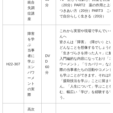
統合
分
（20分）PART2 薬の作用と上
失調
つきあい方（20分）PART3 こ
症講
で自分らしく生きる（20分）
座
これから実習や現場で学んでいく
障害
んへ
を学
皆さんは「障害」（障がい）とい
ぶ
どんなことを想像するでしょうか
当事
「生きづらさを持った人々」に触
者に
DV
入門編的な内容になっており「エ
学ぶ
D
H22-307
ワーメント」「リカバリー」など
エン
60
際の当事者たちの活動やコメント
パワ
分
も学ぶことができます。それは単
ーメ
「援助技法を学ぶ」ことに留まり
ント
ん。「人生について」学ぶことを
の実
む、幅広い「学び」を経験するで
際
う。
高次