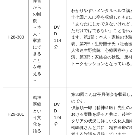
障害
から
わかりやすいメンタルヘルス講座
の回
十七回こんぼ亭を収録したもの。
復
「あなたにしかできないけれど、
～本
DV
ただけではできない」ことを伝え
人・
D
H28-303
ます。第1部：本人・家族の体験
家族
114
表、第2部：生野照子氏（社会医
にで
分
人浪速生野病院 心療医療科）の
きる
演、第3部：家族会の状況、第4
こと
トークセッションとなっている。
を考
える
～
第33回こんぼ亭月例会を収録し
精神
のです。
医療
DV
伊藤順一郎（精神科医）先生の地
とい
D
H29-301
おける実践を語ると共に、後半で
う文
124
タリアの状況に詳しい文化人類学
化を
分
松嶋健さんと共に、精神医療の未
語る
考える対談を収録しています。