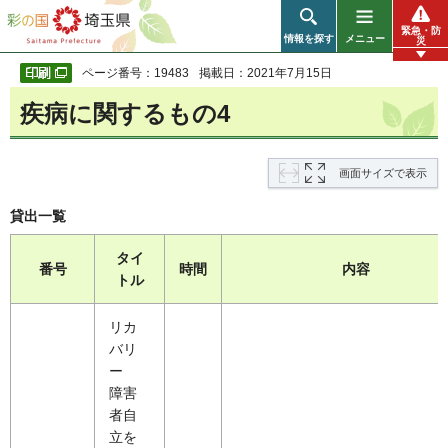
彩の国 埼玉県
緊急・防
情報を探す
メニュー
災
ページ番号：19483
掲載日：2021年7月15日
疾病に関するもの4
画面サイズで表示
貸出一覧
タイ
番号
時間
内容
トル
リカ
バリ
ー
障害
者自
立を