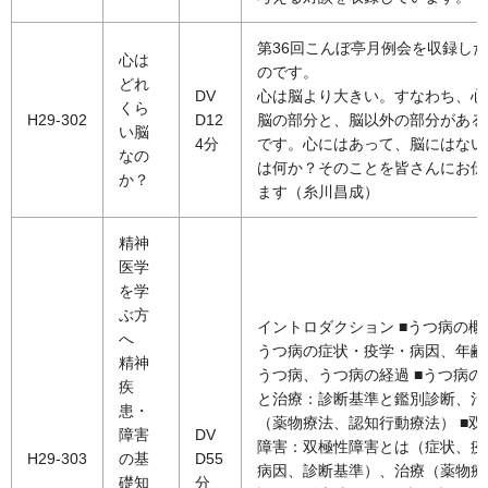
第36回こんぼ亭月例会を収録し
心は
のです。
どれ
DV
心は脳より大きい。すなわち、心
くら
H29-302
D12
脳の部分と、脳以外の部分がある
い脳
4分
です。心にはあって、脳にはない
なの
は何か？そのことを皆さんにお伝
か？
ます（糸川昌成）
精神
医学
を学
ぶ方
イントロダクション ■うつ病の概
へ
うつ病の症状・疫学・病因、年齢
精神
うつ病、うつ病の経過 ■うつ病の
疾
と治療：診断基準と鑑別診断、治
患・
（薬物療法、認知行動療法） ■双
障害
DV
障害：双極性障害とは（症状、疫
H29-303
の基
D55
病因、診断基準）、治療（薬物療
礎知
分