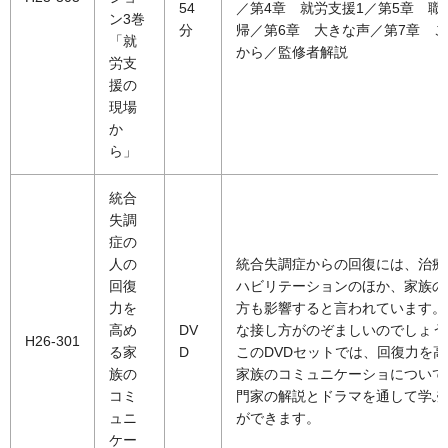
54
／第4章 就労支援1／第5章 職
ン3巻
分
帰／第6章 大きな声／第7章 
「就
から／監修者解説
労支
援の
現場
か
ら」
統合
失調
症の
人の
統合失調症からの回復には、治療
回復
ハビリテーションのほか、家族の
力を
方も影響すると言われています。
高め
DV
な接し方がのぞましいのでしょう
H26-301
る家
D
このDVDセットでは、回復力を
族の
家族のコミュニケーショについて
コミ
門家の解説とドラマを通して学ぶ
ュニ
ができます。
ケー