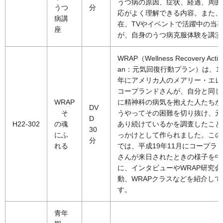
うつ病の原因、症状、経過、周囲
うつ
分
応がよく理解できる内容。また、
病講
在、TVやイベントで活躍中の当
座
が、自身のうつ病克服体験を講演
WRAP（Wellness Recovery Actio
an：元気回復行動プラン）は、19
年にアメリカ人のメアリー・エレ
コープランドさんが、自分と同じ
WRAP
に精神科の病気を抱えた人たちが
DV
そ
うやってその困難を切り抜け、元
D
H22-302
の魂
あり続けているかを調査したこと
30
にふ
っかけとして作られました。この
分
れる
では、平成19年11月にコープラ
さんが来日されたときの様子を中
に、インタビューやWRAP研究会
動、WRAPクラスなどを紹介して
す。
青年