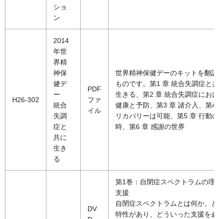
ショ
ン
2014
年世
界精
神保
世界精神保健デーのキットを翻訳
健デ
ものです。第1 章 統合失調症と
PDF
ー
生きる、第2 章 統合失調症にお
H26-302
ファ
統合
健康と予防、第3 章 諸介入、第4
イル
失調
リカバリーは可能、第5 章 行動の
症と
時、第6 章 感謝の世界
共に
生き
る
第1巻：自閉症スペクトラムの理
支援
自閉症スペクトラムとは何か。ど
DV
特性があり、どういった支援を必