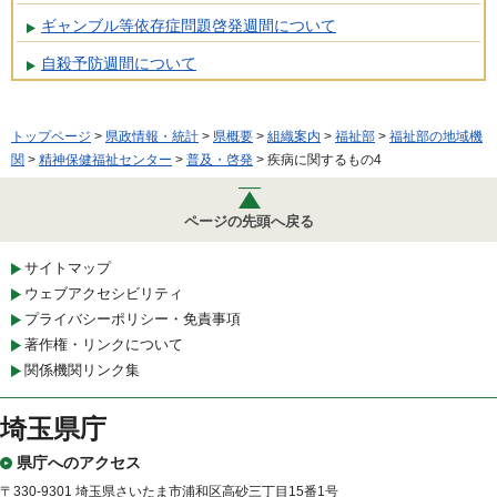
ギャンブル等依存症問題啓発週間について
自殺予防週間について
トップページ
>
県政情報・統計
>
県概要
>
組織案内
>
福祉部
>
福祉部の地域機
関
>
精神保健福祉センター
>
普及・啓発
> 疾病に関するもの4
ページの先頭へ戻る
サイトマップ
ウェブアクセシビリティ
プライバシーポリシー・免責事項
著作権・リンクについて
関係機関リンク集
埼玉県庁
県庁へのアクセス
〒330-9301 埼玉県さいたま市浦和区高砂三丁目15番1号