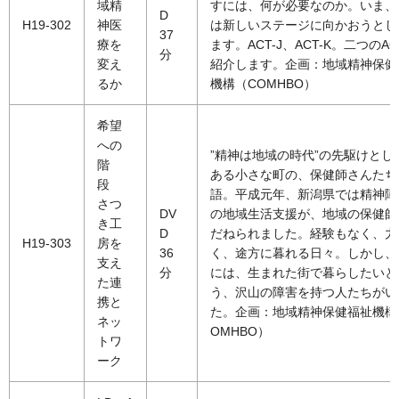
域精
すには、何が必要なのか。いま、A
D
H19-302
神医
は新しいステージに向かおうとし
37
療を
ます。ACT-J、ACT-K。二つのA
分
変え
紹介します。企画：地域精神保健
るか
機構（COMHBO）
希望
への
”精神は地域の時代”の先駆けとし
階
ある小さな町の、保健師さんたち
段
語。平成元年、新潟県では精神障
さつ
DV
の地域生活支援が、地域の保健師
き工
D
だねられました。経験もなく、力
H19-303
房を
36
く、途方に暮れる日々。しかし、
支え
分
には、生まれた街で暮らしたいと
た連
う、沢山の障害を持つ人たちがい
携と
た。企画：地域精神保健福祉機構
ネッ
OMHBO）
トワ
ーク