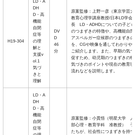
LD・A
DH
原案監修：上野一彦（東京学芸
D・高
教育心理学講座教授/日本LD学会
機能
長 LD・ADHDについての子ど
自閉
DV
のつまずきの特徴や、高機能自閉
症等
D
アスペルガー症候群のつまずきの
H19-304
の理
46
を、CGや映像を通してわかりや
解と
分
ご紹介します。また、早期の気づ
支援v
促すため、幼児期のつまずきの特
ol.1
気づきのポイントや現在の教育現
気づ
流れなどを説明します。
きと
理解
LD・A
DH
D・高
機能
原案監修：小貫悟（明星大学 人
自閉
部心理・教育学科 准教授） 子
症等
たちが、社会性につまずきを持つ
の理