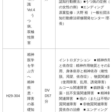
認知行動療法）■うつ病の症例（4
識
の女性の例） ■エンディング
Vol.4
原案監修：大野 裕 （一般社団法人
う
知行動療法研修開発センター 理
つ
長）
病、
双極
性障
害
精神
医学
イントロダクション ■ 精神作用
を学
と依存症 : 精神作用物質とその薬
ぶ方
用、身体依存と精神依存（耐性・
へ
脱、渇望、依存症）、物質関連障
精神
（使用障害、乱用、誘発障害） ■
疾
ルコール関連障害 ■ 鎮静薬・睡
DV
患・
薬・抗不安薬関連障害 ■ 精神刺
H29-304
D57
障害
関連障害 ■ 他の（または不明の
分
の基
質関連障害 ■ 非物質関連障害 ■
礎知
質依存の治療 ■ エンディング