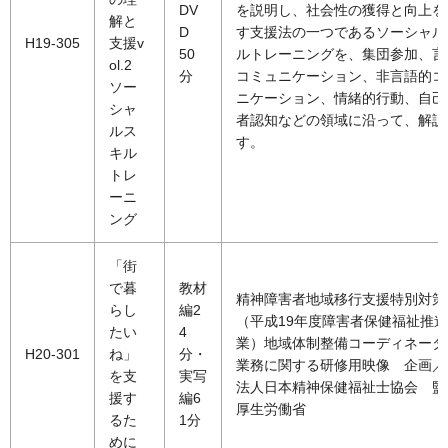
DV
を説明し、社会性の獲得と向上を
解と
D
す支援法の一つであるソーシャル
H19-305
支援v
50
ルトレーニングを、集団参加、言
ol.2
分
コミュニケーション、非言語的コ
ソー
ニケーション、情緒的行動、自己
シャ
者認知などの領域に沿って、解説
ルス
す。
キル
トレ
ーニ
ング
「街
で暮
教材
精神障害者地域移行支援特別対策
らし
編2
（平成19年度障害者保健福祉推
たい
4
業）地域体制整備コーディネータ
H20-301
ね」
分・
業務に関する研修用映像 企画／
を支
実写
法人日本精神保健福祉士協会 監
援す
編6
厚生労働省
るた
1分
めに