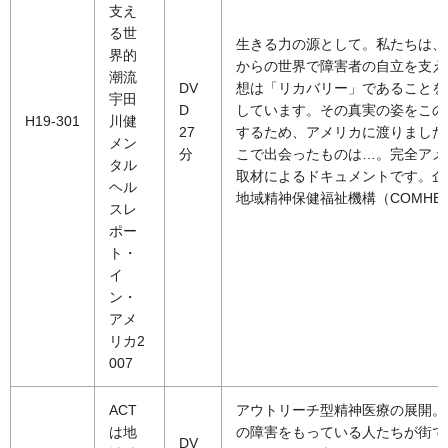
支え
る世
生きる力の源として。私たちは、
界的
からの世界で障害者の自立を支え
潮流
DV
想は「リカバリー」であることを
宇田
D
しています。その真実の姿をこの
H19-301
川健
27
するため、アメリカに渡りました
メン
分
こで出会ったものは…。完全アメ
タル
取材によるドキュメントです。企
ヘル
地域精神保健福祉機構（COMHB
スレ
ポー
ト・
イ
ン・
アメ
リカ2
007
ACT
アウトリーチ型精神医療の展開。
は地
の障害をもっている人たちが街で
DV