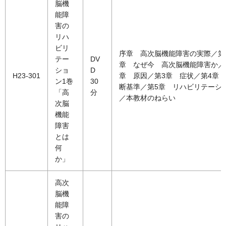
脳機
能障
害の
リハ
ビリ
序章 高次脳機能障害の実際／第
テー
DV
章 なぜ今 高次脳機能障害か／
ショ
D
H23-301
章 原因／第3章 症状／第4章
ン1巻
30
断基準／第5章 リハビリテーシ
「高
分
／本教材のねらい
次脳
機能
障害
とは
何
か」
高次
脳機
能障
害の