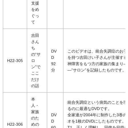
支援
をめ
ぐっ
て
吉田
さん
ち
DV
このビデオは、統合失調症のお子
の“サ
D
を持つ吉田けい子さんが主催する
H22-305
ロ
92
神障害をもつ方の家族の集まり―
ン”で
分
―”サロン”を記録したものです。
ここ
だけ
の話
本
統合失調症という病気のことを理
人・
るのに最適なDVDです。
家族
DV
全家連が2004年に制作した3巻の
のた
D
オを1枚のDVDにしたものです。P
H22-306
めの
60
T1 正しく理解し、回復を目指