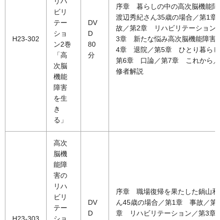
リハ
序章 暮らしの中の高次脳機能
ビリ
渡辺秀紀さん35歳の場合／第1章
テー
DV
故／第2章 リハビリテーション
ショ
D
H23-302
3章 新たな悩み高次脳機能障害
ン2巻
80
4章 退院／第5章 ひとり暮ら
「高
分
第6章 口論／第7章 これから
次脳
修者解説
機能
障害
を生
き
る」
高次
脳機
能障
害の
リハ
序章 職場復帰を果たした鍋山和
ビリ
DV
ん45歳の場合／第1章 事故／第
テー
D
章 リハビリテーション／第3章
H23-303
ショ