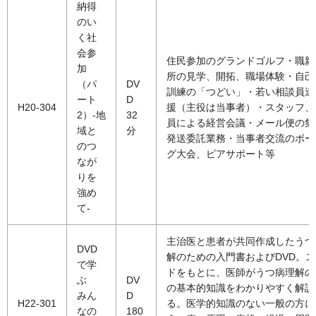
納得
のい
く社
会参
住民参加のグランドゴルフ・職親
加
所の見学、開拓、職場体験・自己
（パ
DV
訓練の「つどい」・若い相談員達
ート
D
H20-304
援（主役は当事者）・スタッフ、
2）-地
32
員による経営会議・メール便の集
域と
分
発送委託業務・当事者交流のボー
のつ
グ大会、ピアサポート等
なが
りを
強め
て-
主治医と患者が共同作成したうつ
DVD
解のための入門書およびDVD。
で学
ドをもとに、医師がうつ病理解の
ぶ
DV
の基本的知識をわかりやすく解説
みん
D
H22-301
る。医学的知識のない一般の方に
なの
180