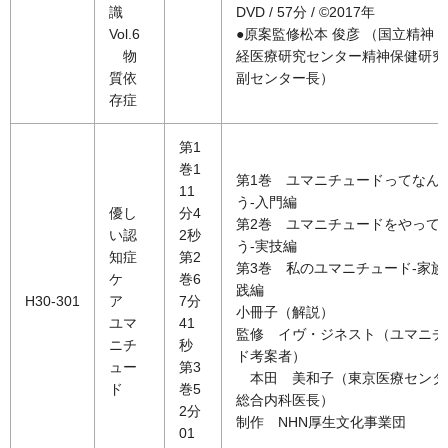
識
DVD / 57分 / ©2017年
Vol.6
●原案監修松本 俊彦 （国立精神
物
経医療研究センター精神保健研究
質依
副センター長）
存症
第1
巻1
第1巻 ユマニチュードってなん
11
う-入門編
優し
分4
第2巻 ユマニチュードをやって
い認
2秒
う-実技編
知症
第2
第3巻 私のユマニチュード-家族
ケ
巻6
践編
H30-301
ア
7分
小冊子（解説）
ユマ
41
監修 イヴ・ジネスト（ユマニチ
ニチ
秒
ド考案者）
ュー
第3
本田 美和子（東京医療センタ
ド
巻5
総合内科医長）
2分
制作 NHN厚生文化事業団
01