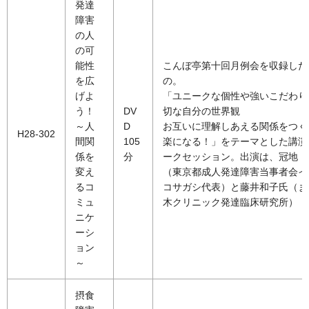
発達
障害
の人
の可
能性
こんぼ亭第十回月例会を収録した
を広
の。
げよ
「ユニークな個性や強いこだわり
う！
DV
切な自分の世界観
～人
D
お互いに理解しあえる関係をつく
H28-302
間関
105
楽になる！」をテーマとした講演
係を
分
ークセッション。出演は、冠地 
変え
（東京都成人発達障害当事者会イ
るコ
コサガシ代表）と藤井和子氏（ま
ミュ
木クリニック発達臨床研究所）
ニケ
ーシ
ョン
～
摂食