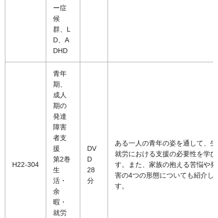
ー症
候
群、L
D、A
DHD
青年
期、
成人
期の
発達
障害
者支
ある一人の青年の姿を通して、生
援
DV
就労における支援の必要性を学び
第2巻
D
H22-304
す。また、家族の抱える苦悩や発
生
28
害の4つの形態についても紹介し
活・
分
す。
余
暇・
就労