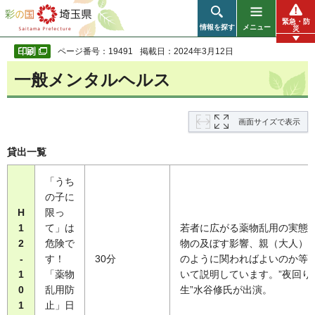
彩の国 埼玉県
緊急・防
情報を探す
メニュー
災
ページ番号：19491
掲載日：2024年3月12日
一般メンタルヘルス
画面サイズで表示
貸出一覧
「うち
の子に
H
限っ
1
て」は
若者に広がる薬物乱用の実態
2
危険で
物の及ぼす影響、親（大人）
-
す！
30分
のように関わればよいのか等
1
「薬物
いて説明しています。”夜回り
0
乱用防
生”水谷修氏が出演。
1
止」日