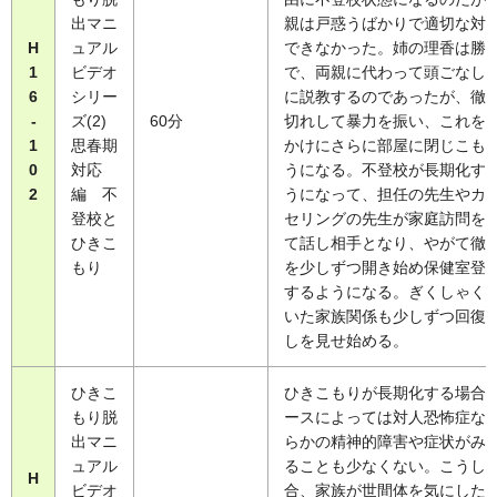
出マニ
親は戸惑うばかりで適切な対
H
ュアル
できなかった。姉の理香は勝
1
ビデオ
で、両親に代わって頭ごなし
6
シリー
に説教するのであったが、徹
-
ズ(2)
60分
切れして暴力を振い、これを
1
思春期
かけにさらに部屋に閉じこも
0
対応
うになる。不登校が長期化す
2
編 不
うになって、担任の先生やカ
登校と
セリングの先生が家庭訪問を
ひきこ
て話し相手となり、やがて徹
もり
を少しずつ開き始め保健室登
するようになる。ぎくしゃく
いた家族関係も少しずつ回復
しを見せ始める。
ひきこ
ひきこもりが長期化する場合
もり脱
ースによっては対人恐怖症な
出マニ
らかの精神的障害や症状がみ
ュアル
ることも少なくない。こうし
H
ビデオ
合、家族が世間体を気にした