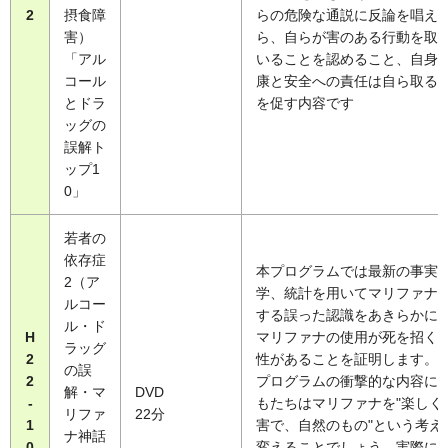
2
摂食障
らの危険な通説に反論を唱え
害）
ら、自らが害のある行動を取
「アル
いることを認めること、自身
コール
康と安全への責任は自ら取る
とドラ
を促す内容です
ッグの
誤解ト
ップ1
0」
若者の
依存症
本プログラムでは最新の事実
2（ア
学、統計を用いてマリファナ
ルコー
する誤った認識をあきらかに
ル・ド
H
マリファナの使用が死を招く
ラッグ
2
性があることを証明します。
の誤
2
プログラムの衝撃的な内容に
解・マ
DVD
-
もたちはマリファナを"楽しく
リファ
22分
1
害で、自然のもの"という考え
ナ神話
0
変えることでしょう。実際に