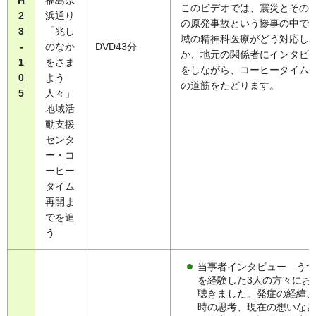
H
福島県
このビデオでは、震災とその
2
浜通り
の原発事故という惨事の中で
3
「兆し
域の精神科医療がどう対応し
-
のなか
DVD43分
か、地元の関係者にインタビ
1
をさま
をしながら、コーヒータイム
0
よう
の道筋をたどります。
5
人々」
地域活
動支援
センタ
ー・コ
ーヒー
タイム
再開ま
でを追
う
当事者インタビュー うつ
を経験した3人の方々にお
聴きました。発症の経緯、
時の思考、現在の想いなど