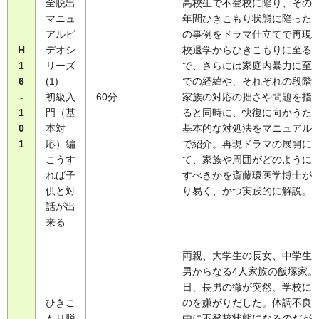
全脱出
高校生で不登校に陥り、その後
マニュ
年間ひきこもり状態に陥った
アルビ
の事例をドラマ仕立てで再現
H
デオシ
校退学からひきこもりに至る
1
リーズ
で、さらには家庭内暴力に至
6
(1)
での経緯や、それぞれの段階
-
初級入
60分
家族の対応の拙さや問題を指
1
門（基
ると同時に、快復に向かうた
0
本対
基本的な対処法をマニュアル
1
応）編
で紹介。再現ドラマの展開に
こうす
て、家族や周囲がどのように
れば子
すべきかを斎藤環医学博士が
供と対
り易く、かつ実践的に解説。
話が出
来る
両親、大学生の長女、中学生
男からなる4人家族の飯塚家。
日、長男の徹が突然、学校に
ひきこ
のを嫌がりだした。体調不良
もり脱
由に不登校状態になるのだが