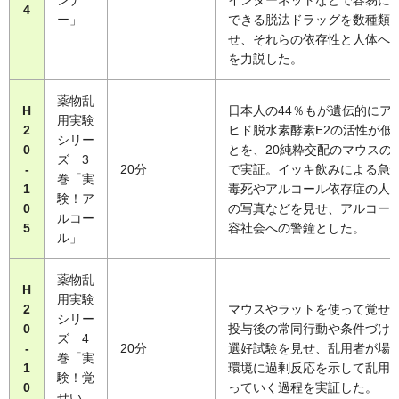
ンナ
インターネットなどで容易に
4
ー」
できる脱法ドラッグを数種類
せ、それらの依存性と人体へ
を力説した。
薬物乱
H
日本人の44％もが遺伝的にア
用実験
2
ヒド脱水素酵素E2の活性が低
シリー
0
とを、20純粋交配のマウスの
ズ 3
-
20分
で実証。イッキ飲みによる急
巻「実
1
毒死やアルコール依存症の人
験！ア
0
の写真などを見せ、アルコー
ルコー
5
容社会への警鐘とした。
ル」
薬物乱
H
用実験
2
マウスやラットを使って覚せ
シリー
0
投与後の常同行動や条件づけ
ズ 4
-
20分
選好試験を見せ、乱用者が場
巻「実
1
環境に過剰反応を示して乱用
験！覚
0
っていく過程を実証した。
せい