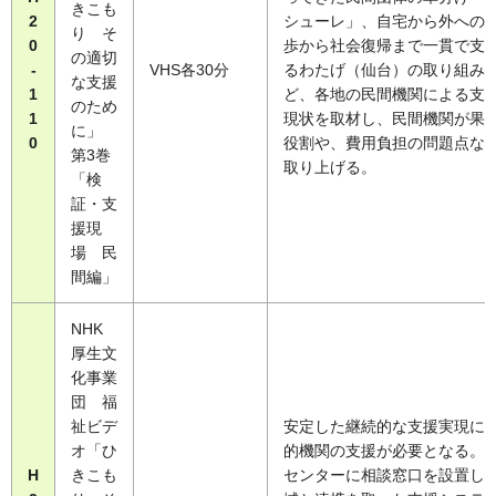
きこも
2
シューレ」、自宅から外への
り そ
0
歩から社会復帰まで一貫で支
の適切
-
VHS各30分
るわたげ（仙台）の取り組み
な支援
1
ど、各地の民間機関による支
のため
1
現状を取材し、民間機関が果
に」
0
役割や、費用負担の問題点な
第3巻
取り上げる。
「検
証・支
援現
場 民
間編」
NHK
厚生文
化事業
団 福
祉ビデ
安定した継続的な支援実現に
オ「ひ
的機関の支援が必要となる。
H
きこも
センターに相談窓口を設置し