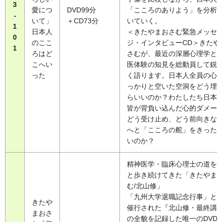
3
愛につ
DVD99分
「こころのありよう」を分析
-
いて」
＋CD73分
いていく。
1
日本人
＜きたやまおさむ緊急メッセ
0
のここ
ジ・インタビューCD＞きたや
1
ろはど
さむが、最近の深層心理学と
こへい
医体験の知見を総動員して鋭
った
く語ります。日本人全員の心
っかりと空いた空洞をどう埋
らいいのか？わたしたち日本
皆が背負い込んだ心的ダメー
どう受け止め、どう前向きな
へと「こころの舵」をきった
いのか？
精神医学・臨床心理士の道を
と歩き続けてきた「きたやま
む/北山修」
「九州大学退職記念行事」と
きたや
催行された『北山修・最終講
まおさ
の全貌を記録した唯一のDVD