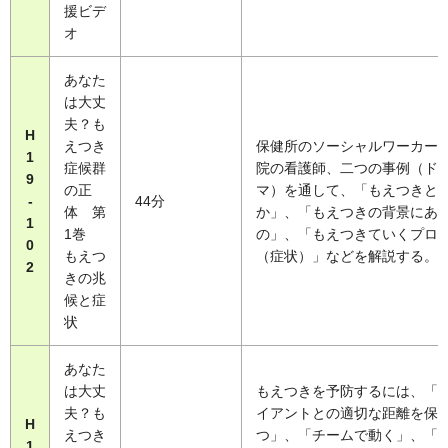
援ビデ
オ
あなた
は大丈
夫？も
H
えつき
保健所のソーシャルワーカー
1
症候群
院の看護師、二つの事例（ド
9
の正
マ）を通して、「もえつきと
-
44分
体 第
か」、「もえつきの背景にあ
1
1巻
の」、「もえつきていくプロ
0
もえつ
（症状）」などを解説する。
2
きの兆
候と症
状
あなた
は大丈
もえつきを予防するには、「
夫？も
イアントとの適切な距離を保
H
えつき
つ」、「チームで動く」、「
1