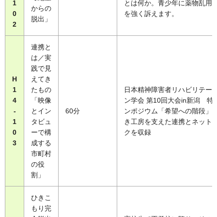
1
とは何か。青少年に薬物乱用
からの
0
を強く訴えます。
脱出」
2
連携と
は／実
践で見
H
えてき
1
たもの
日本精神障害者リハビリテー
4
「映像
ン学会 第10回大会in新潟 特
-
とイン
60分
ンポジウム「希望への階段」
1
タビュ
き工房を支えた連携とネット
0
ーで構
クを収録
3
成する
市町村
の役
割」
ひきこ
もり完