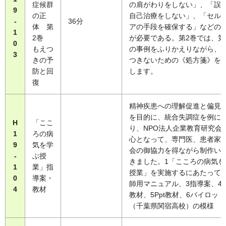
症候群
の肩がわりをしない」、「誤
9
の正
自己治療をしない」、「セル
-
36分
体 第
アの手段を確保する」などの
1
2巻
が必要である。第2巻では、第
0
もえつ
の事例をふりかえりながら、
3
きの予
つきないための《処方箋》を
防と回
します。
復
精神疾患への理解促進と偏見
を目的に、統合失調症を例に
H
「ここ
り、NPO法人企業教育研究会
1
ろの病
心となって、専門医、患者家
9
気を学
会の御協力を得ながら制作い
-
ぶ授
きました。1「こころの病気を
1
業」指
授業」を実施するにあたって、
0
導案・
師用マニュアル、3指導案、4
4
教材
教材、5Ppt教材、6パイロッ
（千葉県関宿高校）の模様