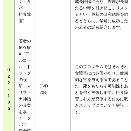
く・タ
成長段階にあり、喫煙が長期
バコ・
たる中毒を引き起こすリスク
摂食障
るという最新の研究結果を紹
害）
るとともに、禁煙に成功した1
の若者の話も紹介します。
若者の
依存症
4（ア
ルコー
ル・ド
このプログラムではそれぞれ
H
ラッグ
食障害には兆候があり、健康
2
の誤
刻な害を与える病であること
2
解・マ
DVD
た、死をもたらす可能性もあ
-
リファ
20分
とを強く主張します。摂食障
1
ナ神話
苦しむ方が克服するために取
0
の真実
きステップについても解説し
5
を暴
す。
く・タ
バコ・