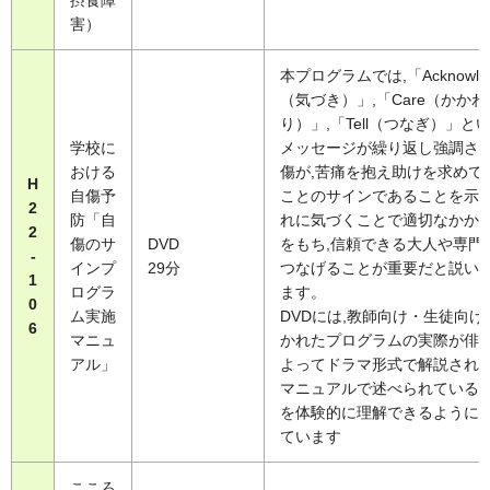
摂食障
害）
本プログラムでは,「Acknowle
（気づき）」,「Care（かかわ
り）」,「Tell（つなぎ）」と
学校に
メッセージが繰り返し強調され
おける
傷が,苦痛を抱え助けを求めて
H
自傷予
ことのサインであることを示し
2
防「自
れに気づくことで適切なかか
2
傷のサ
DVD
をもち,信頼できる大人や専門
-
インプ
29分
つなげることが重要だと説い
1
ログラ
ます。
0
ム実施
DVDには,教師向け・生徒向け
6
マニュ
かれたプログラムの実際が俳
アル」
よってドラマ形式で解説され,
マニュアルで述べられている
を体験的に理解できるように
ています
こころ