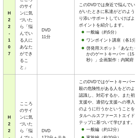
このDVDでは身近で悩んでい
のサイ
がいたときに私達がどのよう
H
ンに気
り添いサポートしていけばよ
2
づいた
ポイントを紹介します。
2
ら「悩
DVD
一般編（約5分）
-
んでい
11分
ワンポイント講座（各1分
1
る人に
0
あなた
啓発用スポット「あなたも
7
ができ
かのゲートキーパー（15
秒）」企画製作：内閣府
るこ
と」
このDVDではゲートキーパー
殺の危険性がある人をどのよ
認識し、対応するか。また初
支援や、適切な支援への導入
こころ
のように行うかということを
のサイ
タルヘルスファーストエイドの
H
ンに気
テップに基づいて学びます。
2
づいた
一般編（約12分）
2
ら「悩
DVD
家族編（約20分）
-
んでい
172分＋テキ