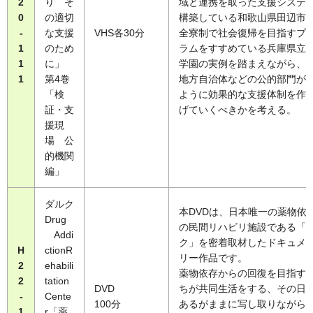
2
り そ
域と連携を取った支援システ
0
の適切
構築している和歌山県田辺市
-
な支援
VHS各30分
全寮制で社会復帰を目指すプ
1
のため
ラムをすすめている兵庫県立
1
に」
学園の実例を踏まえながら、
1
第4巻
地方自治体などの公的部門が
「検
ように効果的な支援体制を作
証・支
げていくべきかを考える。
援現
場 公
的機関
編」
ダルク
本DVDは、日本唯一の薬物依
Drug
の民間リハビリ施設である「
Addi
ク」を密着取材したドキュメ
H
ctionR
リー作品です。
2
ehabili
薬物依存からの回復を目指す
2
tation
DVD
ちが共同生活をする、その日
-
Cente
100分
あるがままに写し取りながら
1
r「薬