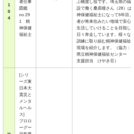
者仕事
ぶ橋渡し役です。埼玉県の福
1
図鑑
設で働く桑原瞳さん（28）は
0
no.29
神保健福祉士になって6年目。
4
1 精
者が将来住みたい地域で安心
神保健
生活していけることを目指し
福祉士
日々奔走しています。様々な
訓練に取り組む精神保健福祉
現場を紹介します。（協力：
県立精神保健福祉センター 
支援担当 けやき荘）
[シリ
ーズ東
日本大
震災と
メンタ
ルヘル
ス]
プロロ
ーグー