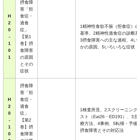
摂食障
害「拒
H
食症・
2
過食
1精神性食欲不振（拒食症）の
0
症」
基準、2精神性過食症の診断基
-
【第1
3摂食障害への主な過程、4い
1
巻】摂
かの原因、5いろいろな症状
0
食障害
1
の原因
とその
症状
摂食障
害「拒
H
食症・
2
過食
1検査所見、2スクリーニンク
0
症」
スト（Eat26・ED191）、3
-
【第2
療方法、4事例、5転帰・予後
1
巻】摂
摂食障害とその対応法
0
食障害