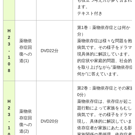
も役立つ考え方が多く含まれ
ます。
テキスト付き
第1巻：薬物依存症とは何か（
H
分）
2
薬物依
薬物依存症は様々な問題を抱
3
存症回
病気です。その様子をドラマ
-
DVD22分
復への
現具体的に解説しています。
1
道(1)
的症状や家庭的問題、社会的
0
を取り上げながら”薬物依存症
8
何か”に答えています。
第2巻：薬物依存症とその家族
0分）
H
薬物依存症は、依存症が起こ
2
題行動によって家族をもむし
薬物依
3
病気です。その様子をドラマ
存症回
-
DVD20分
現し、具体的に解説していま
復への
1
依存症者が家族にあたえる影
道(2)
0
家族関係の悪循環、依存症者