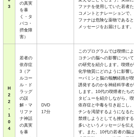
の真実
3
ファナを使用していた若者た
を暴
コメントとナレーションで、
く・タ
ファナは危険な薬物であると
バコ・
メッセージをお届けします。
摂食障
害）
このプログラムでは喫煙によ
若者の
コチンの脳への影響について
依存症
の研究を紹介します。喫煙が
3（ア
化学物質にどのように影響し
ルコー
ーパミンと脳の報酬経路が喫
ル・ド
誘発するのかを神経科学者が
H
ラッグ
します。10代の喫煙者たちの
2
の誤
タビューを紹介しながら、喫
2
解・マ
DVD
依存症と中毒を引き起こし、
-
リファ
17分
チンを渇望するようになるた
1
ナ神話
禁煙しようとしても挫折する
0
の真実
多いというメッセージを伝え
4
を暴
す。また、10代の若者の脳は