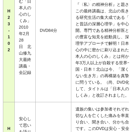
む「日
『〈私〉の精神分析』と題さ
本人の
H
この最終講義は、北山の長き
心のし
2
る研究生活の集大成である「
くみ」
3
と昔話の深層心理学」を中心
2010
-
DVD84分
開。専門である精神分析医と
年2月
1
の豊富な知見を総動員し、深
28
0
理学アプローチで解明！日本
日 北
2
心の中に密かに刷り込まれた
山修九
本人の心のしくみ」とは何か
大最終
年3万人以上が自殺する世界一
講義・
国・日本！北山は今、「潔く
全記録
ない生き方」の再構築を真摯
に問うている。（尚、DVD化
して、タイトルは「日本人の
しくみ」と改訂されました。
遺族の集いは参加者それぞれ
切な人を亡くした痛みを率直
安心し
り合い、聞き合い、分かち合
て思い
H
です。このDVDは安心・安全
を語り