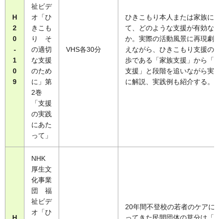
祉ビデ
H
オ「ひ
ひきこもり本人または家族に
2
きこも
て、どのような支援が有効な
0
り そ
か。実際の活動風景に再現劇
-
の適切
VHS各30分
えながら、ひきこもり支援の
1
な支援
歩である「家族支援」から「
0
のため
支援」と段階を追いながら実
9
に」第
に解説、実践例も紹介する。
2巻
「支援
の実践
にあた
って」
NHK
厚生文
化事業
団 福
祉ビデ
20年間不登校の若者のケアに
オ「ひ
H
ってきた民間団体の草分け「