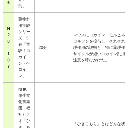
6
剤」
薬物乱
用実験
H
シリー
2
マウスにコカイン、モルヒネ
ズ 5
0
ロキソンを投与し、それぞれ
巻「実
-
20分
理作用の説明と、特に薬理作
験！コ
1
サイクルが短いコカイン乱用
カイ
0
注意を呼びかけた。
ン・ヘ
7
ロイ
ン」
NHK
厚生文
化事業
団 福
祉ビデ
オ「ひ
「ひきこもり」とはどんな状
きこも