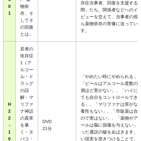
存症当事者、回復を支援する
0
物依
間」たち、関係者などへのイ
1
存、そ
ビューを交えて、当事者の視
してそ
ら薬物依存の実像に迫ってい
の回復
す。
とは」
若者の
依存症
1（ア
ルコー
ル・ド
「やめたい時にやめられる」
ラッグ
「ビールはアルコール度数の
の誤
酒ほど害がない」、「ハイに
解・マ
ても自分をコントロールでき
H
リファ
る」、「マリファナは害がな
2
ナ神話
毒性もない」、「市販薬は合
2
の真実
ので害はない」、「薬物やア
DVD
-
を暴
ールは脳に損傷を与えない」
21分
1
く・タ
った通説の嘘をあばきます。
0
バコ・
い現実を突きつけることで、