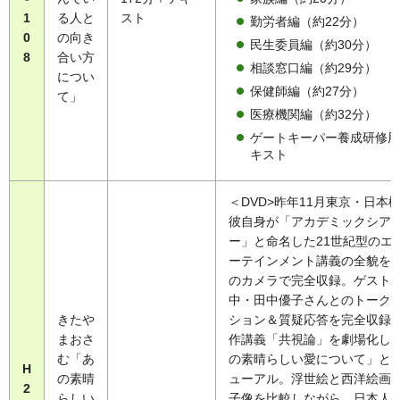
1
る人と
スト
勤労者編（約22分）
0
の向き
民生委員編（約30分）
8
合い方
相談窓口編（約29分）
につい
保健師編（約27分）
て」
医療機関編（約32分）
ゲートキーパー養成研修用
キスト
＜DVD>昨年11月東京・日本
彼自身が「アカデミックシア
ー」と命名した21世紀型のエ
ーテインメント講義の全貌を
のカメラで完全収録。ゲスト
中・田中優子さんとのトーク
きたや
ション＆質疑応答を完全収録
まおさ
作講義「共視論」を劇場化し
む「あ
の素晴らしい愛について」と
H
の素晴
ューアル。浮世絵と西洋絵画
2
らしい
子像を比較しながら、日本人