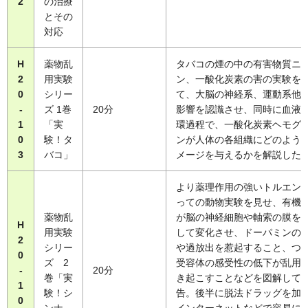
2
の治療
とその
対応
H
薬物乱
タバコの煙の中の有害物質ニ
2
用実験
ン、一酸化炭素の害の実験を
0
シリー
て、大脳の神経系、運動系他
-
ズ 1巻
20分
影響を認識させ、同時に血液
1
「実
環過程で、一酸化炭素ヘモグ
0
験！タ
ンが人体の各組織にどのよう
3
バコ」
メージを与えるかを解説した
より薬理作用の強いトルエン
っての動物実験を見せ、有機
薬物乱
が脳の神経細胞や軸索の膜を
H
用実験
して変化させ、ドーパミンの
2
シリー
や過放出を惹起すること、つ
0
ズ 2
受容体の感受性の低下が乱用
-
20分
巻「実
き起こすことなどを図解して
1
験！シ
告。後半に脱法ドラッグを加
0