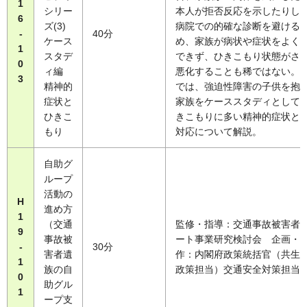
1
シリー
本人が拒否反応を示したりし
6
ズ(3)
病院での的確な診断を避ける
-
40分
ケース
め、家族が病状や症状をよく
1
スタデ
できず、ひきこもり状態がさ
0
ィ編
悪化することも稀ではない。第
3
精神的
では、強迫性障害の子供を抱
症状と
家族をケーススタディとして
ひきこ
きこもりに多い精神的症状と
もり
対応について解説。
自助グ
ループ
活動の
H
進め方
1
（交通
監修・指導：交通事故被害者
9
事故被
ート事業研究検討会 企画・
-
30分
害者遺
作：内閣府政策統括官（共生
1
族の自
政策担当）交通安全対策担当
0
助グル
1
ープ支