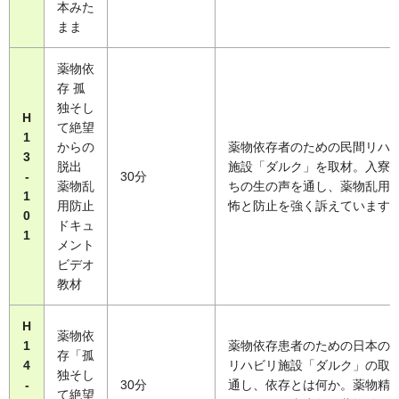
本みた
まま
薬物依
存 孤
独そし
H
て絶望
1
からの
薬物依存者のための民間リハ
3
脱出
施設「ダルク」を取材。入寮
-
30分
薬物乱
ちの生の声を通し、薬物乱用
1
用防止
怖と防止を強く訴えています
0
ドキュ
1
メント
ビデオ
教材
H
薬物依
1
薬物依存患者のための日本の
存「孤
4
リハビリ施設「ダルク」の取
独そし
-
30分
通し、依存とは何か。薬物精
て絶望