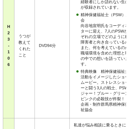
経験者にしか語れない生の
が収録されています。
精神保健福祉士（PSW）
会
向谷地宣明氏をコーディネ
H
ターに迎え、7人のPSWが
2
うつが
ぞれの立場でどのように精
3
障害者と向き合っているか
教えて
-
DVD94分
また、何を考えているのか
くれた
1
職場環境を含めた理想と現
こと
0
の中での想いを語っていま
す。
6
特典映像 精神保健福祉士
活動をイメージしたショー
ムービー。ストレスショッ
ーと闘う3人の戦士、PSW
ジャー！ブルー・グリーン
ピンクの必殺技が炸裂！
企画・制作群馬県精神保健
祉協会
私達が悩み相談に乗るときに