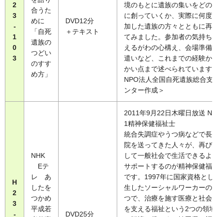
2
境のもとに遺族の集いをどの
合うた
3
に創っていくか、実際に何度
めに
DVD12分
-
加した遺族の方々とともに再
「自死
＋テキスト
1
てみました。参加者の気持ち
遺族の
0
えるがわの心構え、会場準備
つどい
3
遣いなど、これまでの経験か
のすす
かい点まで述べられています
め方」
NPO法人全国自死遺族総合支
ンター作成＞
2011年9月22日木曜日放送 NO
1精神保健福祉士
統合失調症やうつ病などで長
院を送ってきた人々が、再び
NHK
して一般社会で生活できるよ
Eテ
サポートするのが精神保健福
レ あ
です。1997年に国家資格とし
H
したを
生したソーシャルワーカーの
2
つかめ
つで、治療を施す医療と社会
3
平成若
を支える福祉という2つの領域
-
DVD25分