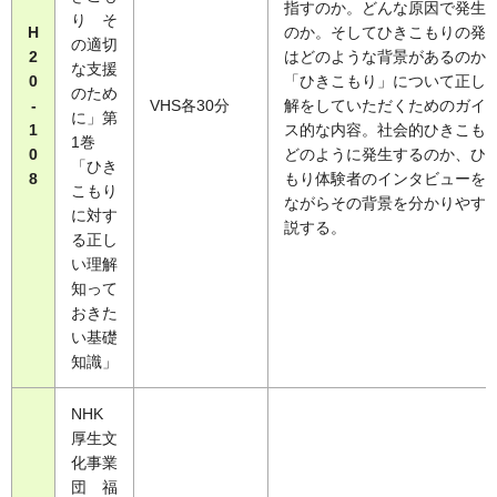
指すのか。どんな原因で発生
り そ
H
のか。そしてひきこもりの発
の適切
2
はどのような背景があるのか
な支援
0
「ひきこもり」について正し
のため
-
VHS各30分
解をしていただくためのガイ
に」第
1
ス的な内容。社会的ひきこも
1巻
0
どのように発生するのか、ひ
「ひき
8
もり体験者のインタビューを
こもり
ながらその背景を分かりやす
に対す
説する。
る正し
い理解
知って
おきた
い基礎
知識」
NHK
厚生文
化事業
団 福