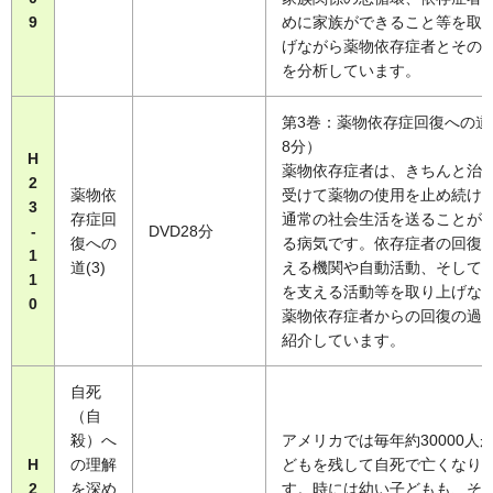
9
めに家族ができること等を取
げながら薬物依存症者とその
を分析しています。
第3巻：薬物依存症回復への道
8分）
H
薬物依存症者は、きちんと治
2
薬物依
受けて薬物の使用を止め続け
3
存症回
通常の社会生活を送ることが
-
DVD28分
復への
る病気です。依存症者の回復
1
道(3)
える機関や自動活動、そして
1
を支える活動等を取り上げな
0
薬物依存症者からの回復の過
紹介しています。
自死
（自
殺）へ
アメリカでは毎年約30000人
H
の理解
どもを残して自死で亡くなり
2
を深め
す。時には幼い子どもも、そ