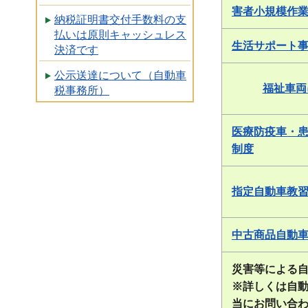
害者小規模作
納税証明書交付手数料の支
払いは原則キャッシュレス
生活サポート
決済です
公示送達について（自動車
福祉車両
税事務所）
医療防疫車・
制度
指定自動車教
中古商品自動
災害等による
※詳しくは自
当にお問い合