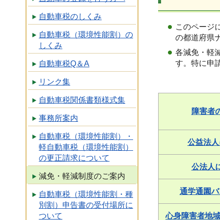
自動車税のしくみ
このページ
自動車税（環境性能割）の
の都道府県
しくみ
各減免・軽
す。特に申
自動車税Q＆A
リンク集
自動車税関係書類様式集
障害者
事務所案内
自動車税（環境性能割）・
公益法人
軽自動車税（環境性能割）
の更正請求について
公法人
減免・軽減制度のご案内
通学通園バ
自動車税（環境性能割・種
別割）申告書の受付場所に
ついて
心身障害者地