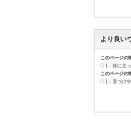
より良い
このページの
1：役に立
このページの
1：見つけ