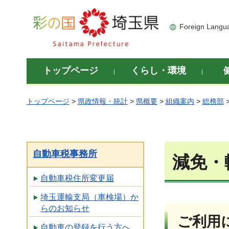
彩の国 埼玉県
Foreign Langu
トップページ
くらし・環境
トップページ
>
県政情報・統計
>
県概要
>
組織案内
>
総務部
自動車税事務所
減免・
自動車税住所変更届
埼玉運輸支局（車検場）か
らのお知らせ
ご利用
自動車の登録を行う方へ