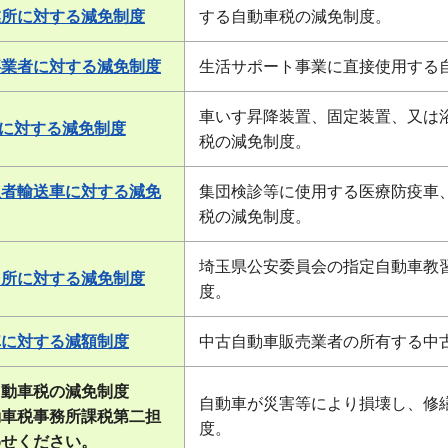
業所に対する減免制度
する自動車税の減免制度。
事業者に対する減免制度
生活サポート事業に直接使用する
車いす昇降装置、固定装置、又は
に対する減免制度
税の減免制度。
患者輸送車に対する減免
集団検診等に使用する医療防疫車
税の減免制度。
埼玉県公安委員会の指定自動車教
習所に対する減免制度
度。
車に対する減額制度
中古自動車販売業者の所有する中
自動車税の減免制度
自動車が災害等により損壊し、修
動車税事務所課税第二担
度。
わせください。