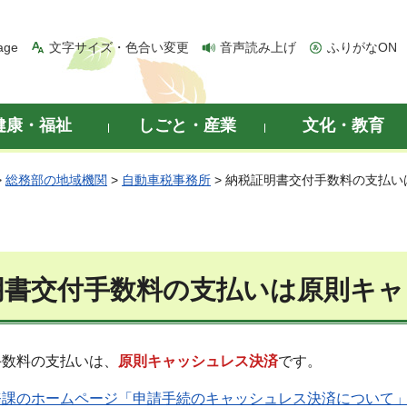
age
文字サイズ・色合い変更
音声読み上げ
ふりがなON
健康・福祉
しごと・産業
文化・教育
>
総務部の地域機関
>
自動車税事務所
> 納税証明書交付手数料の支払
明書交付手数料の支払いは原則キ
手数料の支払いは、
原則キャッシュレス決済
です。
務課のホームページ「申請手続のキャッシュレス決済について