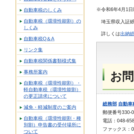
※令和6年4月1
自動車税のしくみ
自動車税（環境性能割）の
埼玉県収入証紙
しくみ
詳しくは
出納
自動車税Q＆A
リンク集
自動車税関係書類様式集
事務所案内
お問
自動車税（環境性能割）・
軽自動車税（環境性能割）
の更正請求について
総務部
自動車
減免・軽減制度のご案内
郵便番号330-
自動車税（環境性能割・種
電話：048-658
別割）申告書の受付場所に
ファックス：048
ついて