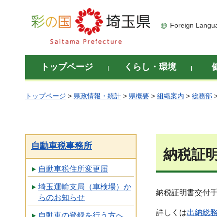
彩の国 埼玉県
Foreign Langu
トップページ
くらし・環境
トップページ
>
県政情報・統計
>
県概要
>
組織案内
>
総務部
自動車税事務所
納税証
自動車税住所変更届
埼玉運輸支局（車検場）か
納税証明書交付
らのお知らせ
詳しくは
出納総
自動車の登録を行う方へ