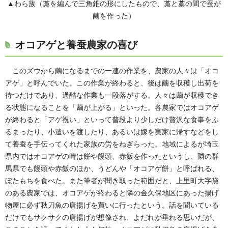
▲わら蔟（藁を編んで三角錐の形にしたもので、藁と藁の間で蚕が
繭を作った）
オコアゲと養蚕農家の喜び
このズウから繭になるまでの一連の作業を、農家の人々は「オコ
アゲ」と呼んでいた。この作業が終わると、後は繭を収穫し出荷を
待つだけであり、過酷な作業も一段落がする。人々は繭が収穫でき
る状態になることを「繭が上がる」といった。各農家ではオコアゲ
が終わると「アゲ祝い」といって普段より少しだけ贅沢な食事をふ
るまったり、小遣いを渡したり、あるいは嫁を実家に帰すなどをし
て養蚕を手伝ってくれた家族の労をねぎらった。地域によるが埼玉
県内ではオコアゲの時は餅や饅頭、赤飯を作ったというし、隣の群
馬県でも饅頭や赤飯のほか、うどんや「オコアゲ餅」と呼ばれる、
ぼたもちを食べた。また筆者が聞き取った範囲だと、上里町大字黛
のある農家では、オコアゲが終わると隣の金久保地区にあった揚げ
物屋に必ず秋刀魚の唐揚げを買いに行ったという。話を聞いている
だけでもサクサクの唐揚げが想像され、よだれが垂れる思いだが、