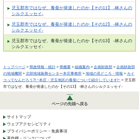
児玉郡市ではなぜ、養蚕が発達したのか【その11】 -林さんの
シルクエッセイ-
児玉郡市ではなぜ、養蚕が発達したのか【その12】 -林さんの
シルクエッセイ-
児玉郡市ではなぜ、養蚕が発達したのか【その13】 -林さんの
シルクエッセイ-
トップページ
>
県政情報・統計
>
県概要
>
組織案内
>
企画財政部
>
企画財政部
の地域機関
>
北部地域振興センター本庄事務所
>
地域の見どころ・情報
>
カイ
コってなんだろう?! ~本庄・児玉地区の養蚕について紹介しています!~
> 児玉郡
市ではなぜ、養蚕が発達したのか【その13】 -林さんのシルクエッセイ-
ページの先頭へ戻る
サイトマップ
ウェブアクセシビリティ
プライバシーポリシー・免責事項
著作権・リンクについて