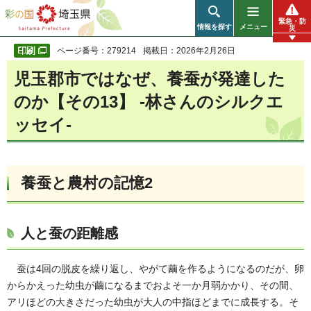
彩の国 埼玉県
緊急・防
情報を探す
メニュー
災
ページ番号：279214
掲載日：2026年2月26日
児玉郡市ではなぜ、養蚕が発達した
のか【その13】 -林さんのシルクエ
ッセイ-
養蚕と農村の記憶2
人と蚕の距離感
蚕は4回の脱皮を繰り返し、やがて繭を作るようになるのだが、卵
からかえった幼虫が繭になるまでおよそ一か月弱かかり、その間、
アリほどの大きさだった幼虫が大人の中指ほどまでに成長する。そ