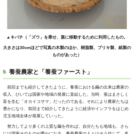
▲キバチ（「ズウ」を乗せ、蔟に移動するために利用したもの。
大きさは30cmほどで写真の木製のほか、樹脂製、ブリキ製、紙製の
ものがあった）
養蚕農家と「養蚕ファースト」
前回までも紹介してきたように、養蚕における繭の出来は農家の
収入、ひいては国家や地域の発展に直結した。当時、蚕はまさしく
富を生む「オカイコサマ」だったのである。それにより農家たちは
豊かになり、前回まで紹介してきたように経済やインフラをはじめ
児玉地域全体が発展していった。
努力してより多くの上質な繭を作れば、自分たちも地域も、さら
には国家そのものが豊かになる。養蚕農家の人々はそう信じて、多