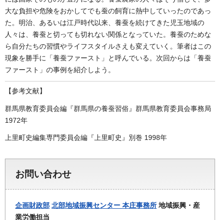
大な負担や危険をおかしてでも蚕の飼育に熱中していったのであっ
た。明治、あるいは江戸時代以来、養蚕を続けてきた児玉地域の
人々は、養蚕と切っても切れない関係となっていた。養蚕のためな
ら自分たちの習慣やライフスタイルさえも変えていく。筆者はこの
現象を勝手に「養蚕ファースト」と呼んでいる。次回からは「養蚕
ファースト」の事例を紹介しよう。
【参考文献】
群馬県教育委員会編『群馬県の養蚕習俗』群馬県教育委員会事務局
1972年
上里町史編集専門委員会編『上里町史』別巻 1998年
お問い合わせ
企画財政部
北部地域振興センター 本庄事務所
地域振興・産
業労働担当