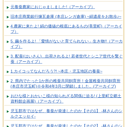
元養蚕農家におじゃましました!（アーカイブ）
旧本庄商業銀行煉瓦倉庫 (本庄レンガ倉庫) ~絹遺産をお散歩♪~
4.農家に来たよ! 絹の価値の根底にあるもの(美里町)（アーカイ
ブ）
5. 繭を作るよ! 「愛情がないと育てられない」生き物!!（アーカ
イブ）
3. 配蚕(はいさん)...出荷されるよ! 若者世代とシニア世代を繋ぐ
蚕（アーカイブ）
1.カイコってなんだろう?! ~本庄・児玉地区の養蚕~
2. 県内でたった1か所の稚蚕共同飼育所！金屋稚蚕共同飼育所
(本庄市児玉町)※令和4年3月に閉鎖しました。(アーカイブ)
おひな様とおかいこ様の知られざる関係に迫る! (上里町立郷土
資料館企画展)（アーカイブ）
児玉郡市ではなぜ、養蚕が発達したのか【その1】 -林さんのシ
ルクエッセイ-
児玉郡市ではなぜ、養蚕が発達したのか【その2】 -林さんのシ