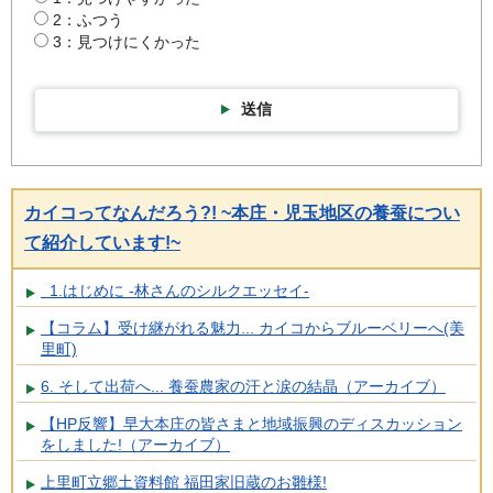
2：ふつう
3：見つけにくかった
送信
カイコってなんだろう?! ~本庄・児玉地区の養蚕につい
て紹介しています!~
1.はじめに -林さんのシルクエッセイ-
【コラム】受け継がれる魅力... カイコからブルーベリーへ(美
里町)
6. そして出荷へ... 養蚕農家の汗と涙の結晶（アーカイブ）
【HP反響】早大本庄の皆さまと地域振興のディスカッション
をしました!（アーカイブ）
上里町立郷土資料館 福田家旧蔵のお雛様!