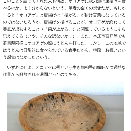
このことを語ってくれた人も何故、オコアゲに秋刀魚の唐揚げを食
べるのか、よく分からないという。筆者の全くの想像だが、もしか
すると「オコアゲ」と唐揚げの「揚がる」が掛け言葉になっている
のではないだろうか。唐揚げを揚げることが、オコアゲが終わって
養蚕が成功すること（「繭が上がる」）と関連しているようにすら
思えてくる（いや、そんな訳ないか…）。また、本庄市宮戸等でも
群馬県同様にオコアゲの際にうどんを打った。しかし、この地域で
はうどんは日常的に食べられている食事だから、特段、お祝いとい
う感覚はなかったという。
いずれにせよ、オコアゲは蚕という生き物相手の繊細かつ過酷な
作業から解放される瞬間だったのである。