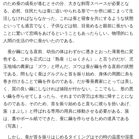
のため蚕の成長が進むとその分、大きな飼育スペースが必要とな
る。必然、住民たちは蚕に追いやられる形で一か所に縮こまって生
活しなければならなかった。これは蚕と寝食を共にするような状態
といっても過言でなく、子供などは朝、目覚めると眼前に蚕がいる
ことに驚いて悲鳴をあげるということもあったらしい。物理的にも
人間の生活の中に蚕がいたのである。
蚕が繭になる直前、幼虫の体はわずかに透きとおった薄黄色に変
色する。これを正式には「熟蚕（じゅくさん）」と言うのだが、児
玉地域の農家は「ズウ」と呼んだ。ズウは蚕が繭を作る直前の状態
である。間もなく蚕はグルグルと首を振り始め、身体の周囲に糸を
巻き付けることで繭を作るのである。だが養蚕農家にとっては美し
く、質の良い繭にしなければ値段が付かない。ここでもし、形の悪
い繭を作らせてしまったら、それまでの苦労は水泡に帰すことにな
るのである。そのため、首を振り始めると直ちに彼らを拾いあげ、
蔟（まぶし）と呼ばれる専用の用具に移動させる必要がある。蔟
は、藁やボール紙でできた、蚕に繭を作らせるための道具である
（写真）。
しかし、蚕が首を振りはじめるタイミングはその時の温度や湿度