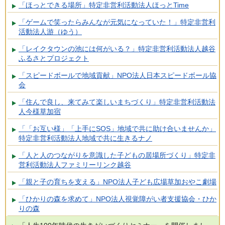
「ほっとできる場所」特定非営利活動法人ほっとTime
「ゲームで笑ったらみんなが元気になっていた！」特定非営利
活動法人游（ゆう）
「レイクタウンの池には何がいる？」特定非営利活動法人越谷
ふるさとプロジェクト
「スピードボールで地域貢献」NPO法人日本スピードボール協
会
「住んで良し、来てみて楽しいまちづくり」特定非営利活動法
人今様草加宿
「「お互い様」「上手にSOS」地域で共に助け合いませんか」
特定非営利活動法人地域で共に生きるナノ
「人と人のつながりを意識した子どもの居場所づくり」特定非
営利活動法人ファミリーリンク越谷
「親と子の育ちを支える」NPO法人子ども広場草加おやこ劇場
「ひかりの森を求めて」NPO法人視覚障がい者支援協会・ひか
りの森