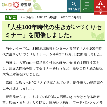
彩の国 埼玉県
緊急・防
情報を探す
メニュー
災
ページ番号：188427
掲載日：2024年10月8日
「人生100年時代の生きがいづくりセ
ミナー」を開催しました。
当センター
では、利根地域振興センターと共催で「人生100年時
代の生きがいづくりセミナー」を令和2年12月8日に開催しました。
当日は、入
室前の手指消毒や検温のほか、会場では随時換気を
し、座席の間隔を空けてセミナーを行うなど、新型コロナ感染症拡
大防止対策を講じました。
講師には
数々のNPO法人で活躍されている共助仕掛人の豊島亮介
氏をお迎えしました。
豊島氏
からは、これまでのNPO法人活動のきっかけとなる出来
事、観光・まちづくりや防災、障がい児福祉、フードバンクなど多