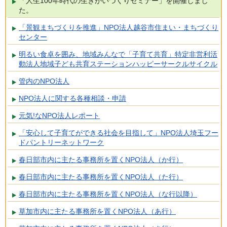
「人生100年時代の生きがいづくりセミナー」を開催しまし
た。
「景観まちづくりを推進」NPO法人越谷市住まい・まちづくり
センター
明るい食卓を囲み、地域みんなで「子育て共育」特定非営利活
動法人地域子ども共育ステーションハッピーサークルサイクル
管内のNPO法人
NPO法人に関する各種相談・申請
元気!なNPO法人レポート
「安心して子育てができる社会を目指して」NPO法人埼玉フー
ドパントリーネットワーク
春日部市内に主たる事務所を置くNPO法人（か行）
春日部市内に主たる事務所を置くNPO法人（た行）
春日部市内に主たる事務所を置くNPO法人（な行以降）
草加市内に主たる事務所を置くNPO法人（あ行）