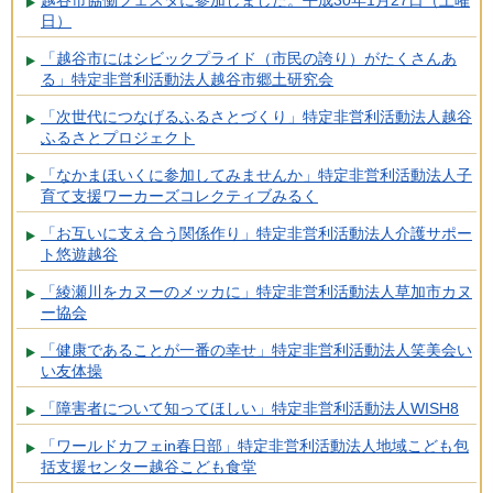
越谷市協働フェスタに参加しました。平成30年1月27日（土曜
日）
「越谷市にはシビックプライド（市民の誇り）がたくさんあ
る」特定非営利活動法人越谷市郷土研究会
「次世代につなげるふるさとづくり」特定非営利活動法人越谷
ふるさとプロジェクト
「なかまほいくに参加してみませんか」特定非営利活動法人子
育て支援ワーカーズコレクティブみるく
「お互いに支え合う関係作り」特定非営利活動法人介護サポー
ト悠遊越谷
「綾瀬川をカヌーのメッカに」特定非営利活動法人草加市カヌ
ー協会
「健康であることが一番の幸せ」特定非営利活動法人笑美会い
い友体操
「障害者について知ってほしい」特定非営利活動法人WISH8
「ワールドカフェin春日部」特定非営利活動法人地域こども包
括支援センター越谷こども食堂