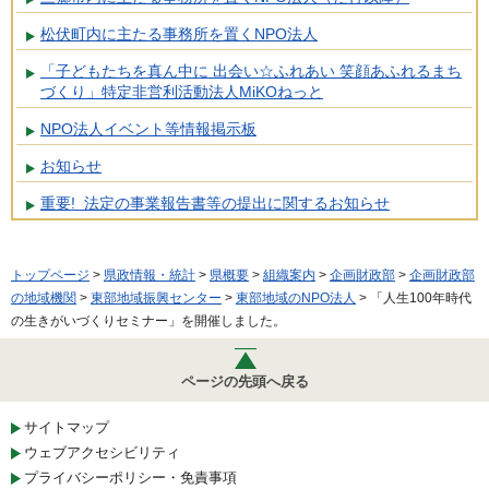
松伏町内に主たる事務所を置くNPO法人
「子どもたちを真ん中に 出会い☆ふれあい 笑顔あふれるまち
づくり」特定非営利活動法人MiKOねっと
NPO法人イベント等情報掲示板
お知らせ
重要! 法定の事業報告書等の提出に関するお知らせ
トップページ
>
県政情報・統計
>
県概要
>
組織案内
>
企画財政部
>
企画財政部
の地域機関
>
東部地域振興センター
>
東部地域のNPO法人
> 「人生100年時代
の生きがいづくりセミナー」を開催しました。
ページの先頭へ戻る
サイトマップ
ウェブアクセシビリティ
プライバシーポリシー・免責事項