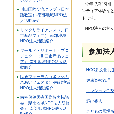
今年で第23回
川口国際交流クラブ（日本
ンティア体験を
語教室）-南部地域NPO法
トです。
人活動紹介
NPO法人の方
リンクリライアンス（川口
市産品フェア）-南部地域
NPO法人活動紹介
参加法
ワールド・サポート・プロ
ジェクト（川口市産品フェ
ア）-南部地域NPO法人活
動紹介
・
NGO多文化共
民族フォーラム（多文化ふ
・
健康姿勢管理
れあいフェスタ）-南部地域
NPO法人活動紹介
・
マンションGP
歯科保健医療国際協力協議
・
輝け盛人
会（県南地域NPO法人研修
会）-南部地域NPO法人活
・
こどもの居場所