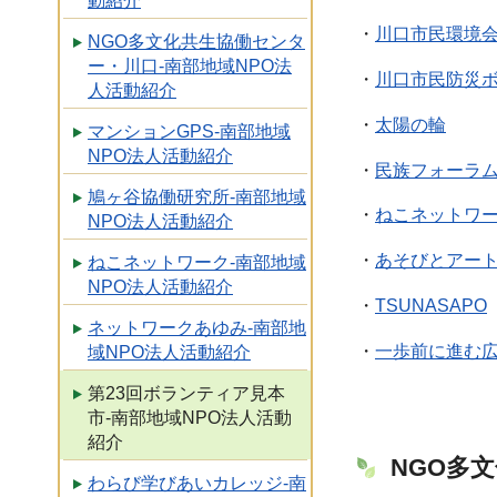
動紹介
・
川口市民環境
NGO多文化共生協働センタ
ー・川口-南部地域NPO法
・
川口市民防災
人活動紹介
・
太陽の輪
マンションGPS-南部地域
NPO法人活動紹介
・
民族フォーラ
鳩ヶ谷協働研究所-南部地域
・
ねこネットワ
NPO法人活動紹介
・
あそびとアー
ねこネットワーク-南部地域
NPO法人活動紹介
・
TSUNASAPO
ネットワークあゆみ-南部地
・
一歩前に進む広
域NPO法人活動紹介
第23回ボランティア見本
市-南部地域NPO法人活動
紹介
NGO多
わらび学びあいカレッジ-南