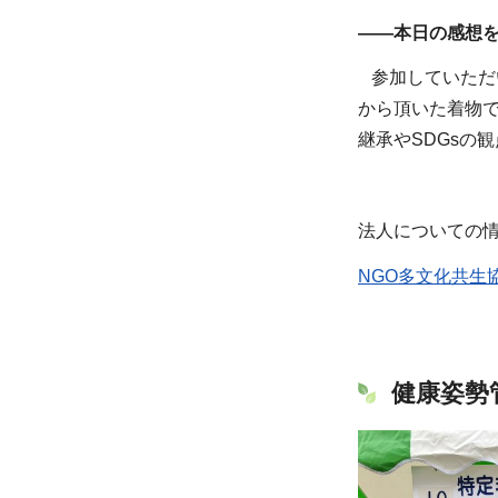
——本日の感想
参加していただ
から頂いた着物
継承やSDGsの
法人についての
NGO多文化共生
健康姿勢