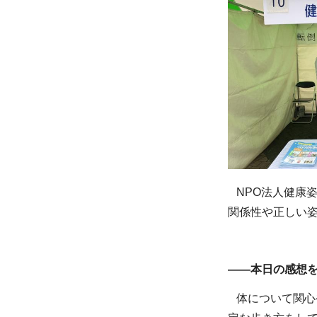
NPO法人健康姿
関係性や正しい
——本日の感想
体について関心