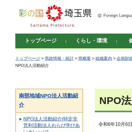
彩の国 埼玉県
Foreign Langu
トップページ
くらし・環境
トップページ
>
県政情報・統計
>
県概要
>
組織案内
>
企画財
NPO法人活動紹介
南部地域NPO法人活動紹
NPO
介
NPO法人活動紹介(特定非
令和6年10月6
営利活動法人わらび学びあ
いカレッジ)