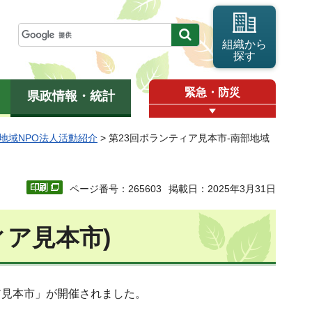
組織から
探す
緊急・防災
県政情報・統計
地域NPO法人活動紹介
> 第23回ボランティア見本市-南部地域
ページ番号：265603
掲載日：2025年3月31日
ィア見本市)
ア見本市」が開催されました。