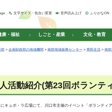
age
文字サイズ・色合い変更
音声読み上げ
ふりがなON
健康・福祉
しごと・産業
文化・教育
政部
>
企画財政部の地域機関
>
南部地域振興センター
>
県民生活
>
南部
法人活動紹介(第23回ボランテ
日にキュポ・ラ広場にて、川口市主催のイベント「ボランティ