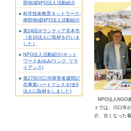
部地域NPO法人活動紹介
科学技術教育ネットワーク-
南部地域NPO法人活動紹介
第24回ボランティア見本市
（全10法人に取材を行いま
した）
NPO法人活動紹介(ネット
ワークあゆみ/リンク リラ
イアンス)
第27回川口市障害者週間記
念事業ハートフェスタ(全5
法人に取材をしました)
NPO法人NGO
トでは、川口市
介、古くなった