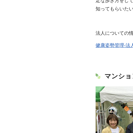
定な歩き方をし
知ってもらいた
法人についての
健康姿勢管理-法
マンショ