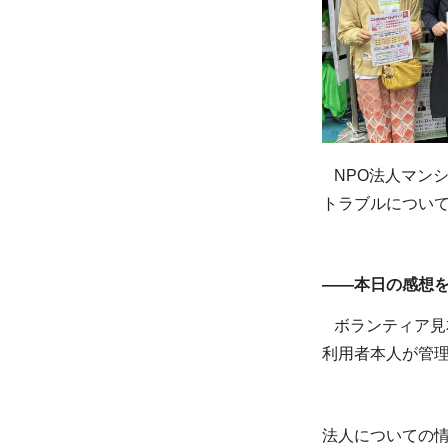
NPO法人マンシ
トラブルについ
——本日の感想
ボランティア見
利用者本人が管
法人についての