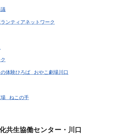
会議
ボランティアネットワーク
ム
ーク
トの体験ひろば おやこ劇場川口
場 ねこの手
文化共生協働センター・川口