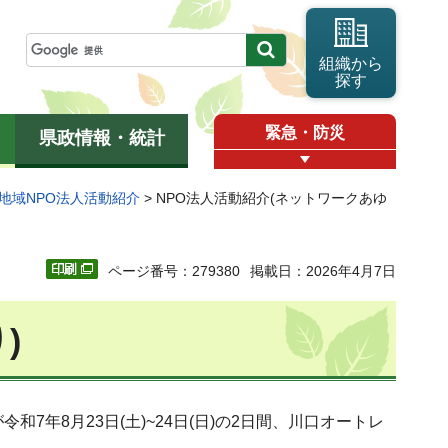
組織から
探す
緊急・防災
県政情報・統計
地域NPO法人活動紹介
> NPO法人活動紹介(ネットワークあゆ
ページ番号：279380
掲載日：2026年4月7日
)
年8月23日(土)~24日(日)の2日間、川口オートレ