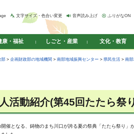
age
文字サイズ・色合い変更
音声読み上げ
ふりがなON
健康・福祉
しごと・産業
文化・教育
政部
>
企画財政部の地域機関
>
南部地域振興センター
>
県民生活
>
南部
法人活動紹介(第45回たたら祭り
開催となる、鋳物のまち川口が誇る夏の祭典「たたら祭り」が令和7