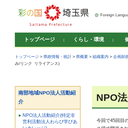
彩の国 埼玉県
Foreign Langu
トップページ
くらし・環境
トップページ
>
県政情報・統計
>
県概要
>
組織案内
>
企画財
み/リンク リライアンス)
南部地域NPO法人活動紹
NPO
介
NPO法人活動紹介(特定非
今回で45回目の
営利活動法人わらび学びあ
いカレッジ)