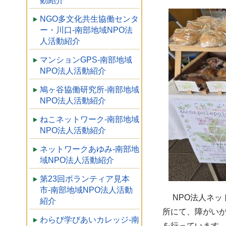
動紹介
NGO多文化共生協働センタ
ー・川口-南部地域NPO法
人活動紹介
マンションGPS-南部地域
NPO法人活動紹介
鳩ヶ谷協働研究所-南部地域
NPO法人活動紹介
ねこネットワーク-南部地域
NPO法人活動紹介
ネットワークあゆみ-南部地
域NPO法人活動紹介
第23回ボランティア見本
市-南部地域NPO法人活動
NPO法人ネット
紹介
所にて、障がい
わらび学びあいカレッジ-南
を行っています