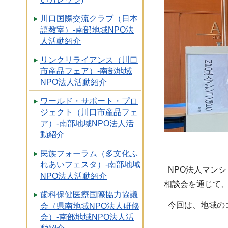
川口国際交流クラブ（日本
語教室）-南部地域NPO法
人活動紹介
リンクリライアンス（川口
市産品フェア）-南部地域
NPO法人活動紹介
ワールド・サポート・プロ
ジェクト（川口市産品フェ
ア）-南部地域NPO法人活
動紹介
民族フォーラム（多文化ふ
れあいフェスタ）-南部地域
NPO法人マンシ
NPO法人活動紹介
相談会を通じて
歯科保健医療国際協力協議
今回は、地域の
会（県南地域NPO法人研修
会）-南部地域NPO法人活