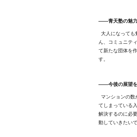
——青天塾の魅
大人になっても
ん、コミュニテ
て新たな団体を
す。
——今後の展望
マンションの数
てしまっている
解決するのに必
動していきたい