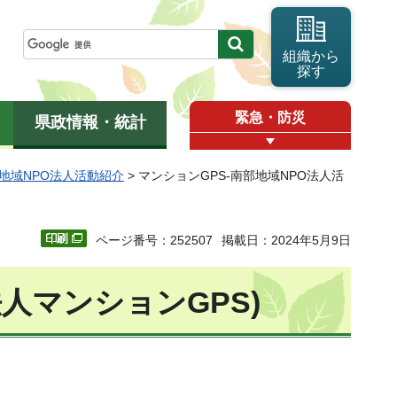
組織から
探す
緊急・防災
県政情報・統計
地域NPO法人活動紹介
> マンションGPS-南部地域NPO法人活
ページ番号：252507
掲載日：2024年5月9日
人マンションGPS)