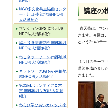
動紹介
NGO多文化共生協働センタ
講座の
ー・川口-南部地域NPO法
人活動紹介
青天塾は、マン
マンションGPS-南部地域
NPO法人活動紹介
きます。今回は、
という2つのテー
鳩ヶ谷協働研究所-南部地域
NPO法人活動紹介
ねこネットワーク-南部地域
1つ目のテーマ「
NPO法人活動紹介
講師を務めまし
ネットワークあゆみ-南部地
きました。
域NPO法人活動紹介
第23回ボランティア見本
市-南部地域NPO法人活動
紹介
わらび学びあいカレッジ-南