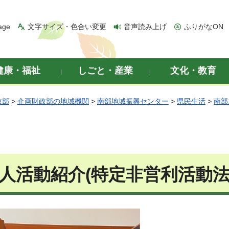
age
文字サイズ・色合い変更
音声読み上げ
ふりがなON
健康・福祉
しごと・産業
文化・教育
政部
>
企画財政部の地域機関
>
南部地域振興センター
>
県民生活
>
南部
法人活動紹介(特定非営利活動法