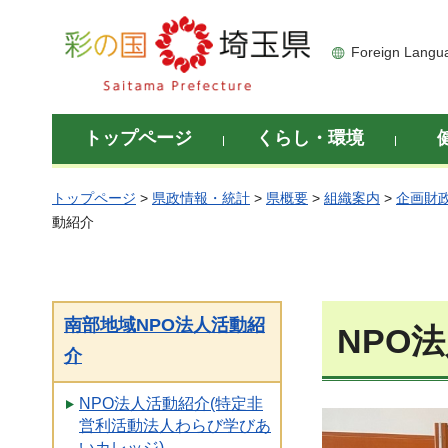
彩の国 埼玉県
Foreign Langu
トップページ
くらし・環境
トップページ
>
県政情報・統計
>
県概要
>
組織案内
>
企画財
動紹介
南部地域NPO法人活動紹
NPO
介
NPO法人活動紹介(特定非
営利活動法人わらび学びあ
いカレッジ)