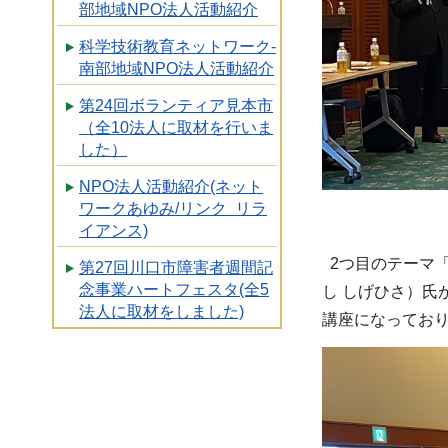
部地域NPO法人活動紹介
科学技術教育ネットワーク-
南部地域NPO法人活動紹介
第24回ボランティア見本市
（全10法人に取材を行いま
した）
NPO法人活動紹介(ネット
ワークあゆみ/リンク リラ
イアンス)
2つ目のテーマ「
第27回川口市障害者週間記
念事業ハートフェスタ(全5
し しげひさ）
法人に取材をしました)
講座になってお