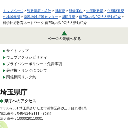
トップページ
>
県政情報・統計
>
県概要
>
組織案内
>
企画財政部
>
企画財政部
の地域機関
>
南部地域振興センター
>
県民生活
>
南部地域NPO法人活動紹介
>
科学技術教育ネットワーク-南部地域NPO法人活動紹介
ページの先頭へ戻る
サイトマップ
ウェブアクセシビリティ
プライバシーポリシー・免責事項
著作権・リンクについて
関係機関リンク集
埼玉県庁
県庁へのアクセス
〒330-9301 埼玉県さいたま市浦和区高砂三丁目15番1号
電話番号：048-824-2111（代表）
法人番号：1000020110001