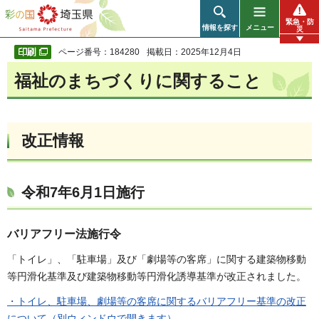
彩の国 埼玉県
緊急・防
情報を探す
メニュー
災
ページ番号：184280
掲載日：2025年12月4日
福祉のまちづくりに関すること
改正情報
令和7年6月1日施行
バリアフリー法施行令
「トイレ」、「駐車場」及び「劇場等の客席」に関する建築物移動
等円滑化基準及び建築物移動等円滑化誘導基準が改正されました。
・トイレ、駐車場、劇場等の客席に関するバリアフリー基準の改正
について（別ウィンドウで開きます）