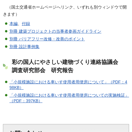
（国土交通省ホームページへリンク、いずれも別ウィンドウで開
きます）
本編
、
付録
別冊 建築プロジェクトの当事者参画ガイドライン
別冊 バリアフリー改修・改善のポイント
別冊 設計事例集
彩の国人にやさしい建物づくり連絡協議会
調査研究部会 研究報告
「小規模施設における車いす使用者用便房について」（PDF：4
98KB）
「小規模施設における車いす使用者用便房についての実施検証」
（PDF：397KB）