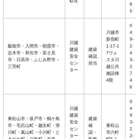
駐在
8
5
0
川越市
4
新宿町
9-
川越
飯能市・入間市・朝霞市・
1-17-1
2
建築
建築
志木市・和光市・富士見
7ウェ
4
安全
確認
市・日高市・ふじみ野市・
スタ川
3-
セン
担当
三芳町
越公共
2
ター
施設棟
7
4階
4
6
0
川越
4
建築
9
東松山市・坂戸市・鶴ケ島
建築
安全
3-
市・毛呂山町・越生町・滑
確
東松山
セン
2
川町・嵐山町・小川町・と
認・
市六軒
ター
2-