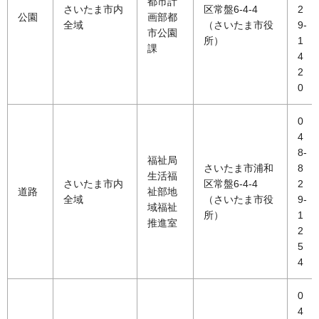
都市計
さいたま市内
区常盤6-4-4
2
公園
画部都
全域
（さいたま市役
9-
市公園
所）
1
課
4
2
0
0
4
8-
福祉局
さいたま市浦和
8
生活福
さいたま市内
区常盤6-4-4
2
道路
祉部地
全域
（さいたま市役
9-
域福祉
所）
1
推進室
2
5
4
0
4