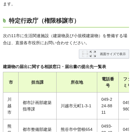
ます。
特定行政庁（権限移譲市）
次の11市に生活関連施設（建築物及び小規模建築物）を整備する場
合は、直接各市役所にお問い合わせください。
画面サイズで表示
建築物の届出に関する相談窓口・届出書の提出先一覧表
電話番
ファ
市
担当課
所在地
号
ミリ
川
049-2
都市計画部建築
049-
越
川越市元町1-3-1
24-88
指導課
980
市
11
熊
0493-
都市整備部建築
熊谷市中曽根654
0493