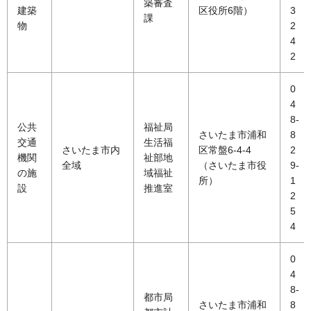
築審査
建築
区役所6階）
3
課
物
2
4
2
0
4
8-
公共
福祉局
さいたま市浦和
8
交通
生活福
さいたま市内
区常盤6-4-4
2
機関
祉部地
全域
（さいたま市役
9-
の施
域福祉
所）
1
設
推進室
2
5
4
0
4
8-
都市局
さいたま市浦和
8