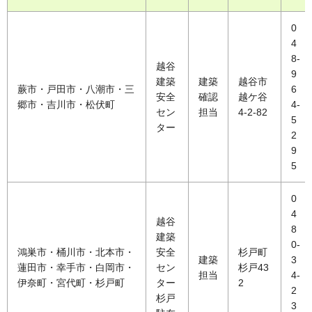
0
4
8-
越谷
9
建築
建築
越谷市
蕨市・戸田市・八潮市・三
6
安全
確認
越ケ谷
郷市・吉川市・松伏町
4-
セン
担当
4-2-82
5
ター
2
9
5
0
4
越谷
8
建築
0-
鴻巣市・桶川市・北本市・
安全
杉戸町
建築
3
蓮田市・幸手市・白岡市・
セン
杉戸43
担当
4-
伊奈町・宮代町・杉戸町
ター
2
2
杉戸
3