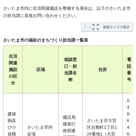
さいたま市内に生活関連施設を整備する場合は、以下のさいたま市
の担当課に直接お問い合わせください。
画面サイズで表示
さいたま市の福祉のまちづくり担当課一覧表
生活
相談窓
電
関連
口・担
話
施設
区域
住所
当課名
番
の区
称
号
分
0
4
建築
8-
建設局
物及
さいたま市大宮
6
建築行
び小
さいたま市内
区吉敷町1丁目1
4
政部建
規模
全域
24番地1（大宮
6-