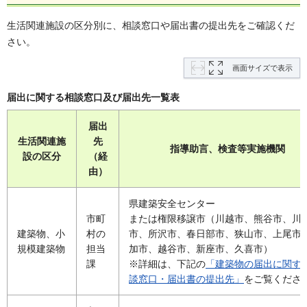
生活関連施設の区分別に、相談窓口や届出書の提出先をご確認くだ
さい。
画面サイズで表示
届出に関する相談窓口及び届出先一覧表
届出
生活関連施
先
指導助言、検査等実施機関
設の区分
（経
由）
県建築安全センター
市町
または権限移譲市（川越市、熊谷市、川
建築物、小
村の
市、所沢市、春日部市、狭山市、上尾市
規模建築物
担当
加市、越谷市、新座市、久喜市）
課
※詳細は、下記の
「建築物の届出に関す
談窓口・届出書の提出先」
をご覧くださ