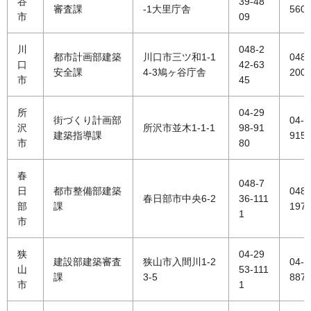
谷
39-48
審査課
-1大里庁舎
560
市
09
川
048-2
都市計画部建築
川口市三ツ和1-1
048-
口
42-63
安全課
4-3鳩ヶ谷庁舎
200
市
45
所
04-29
街づくり計画部
04-2
沢
所沢市並木1-1-1
98-91
建築指導課
915
市
80
春
048-7
日
都市整備部建築
048-
春日部市中央6-2
36-111
部
課
197
1
市
狭
04-29
建設部建築審査
狭山市入間川1-2
04-2
山
53-111
課
3-5
887
市
1