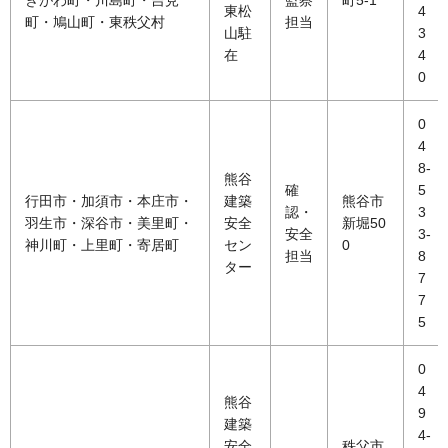
きがわ町・川島町・吉見
監察
町5-1
東松
4
町・鳩山町・東秩父村
担当
山駐
3
在
4
0
0
4
8-
熊谷
確
5
行田市・加須市・本庄市・
建築
熊谷市
認・
3
羽生市・深谷市・美里町・
安全
新堀50
安全
3-
神川町・上里町・寄居町
セン
0
担当
8
ター
7
7
5
0
4
熊谷
9
建築
4-
安全
秩父市