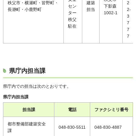
秩父市・横瀬町・皆野町・
建築
2
セン
下影森
長瀞町・小鹿野町
担当
2-
ター
1002-1
3
秩父
7
駐在
7
7
県庁内担当課
県庁内での担当は次のとおりです。
県庁内担当課
担当課
電話
ファクシミリ番号
都市整備部建築安全
048-830-5511
048-830-4887
課