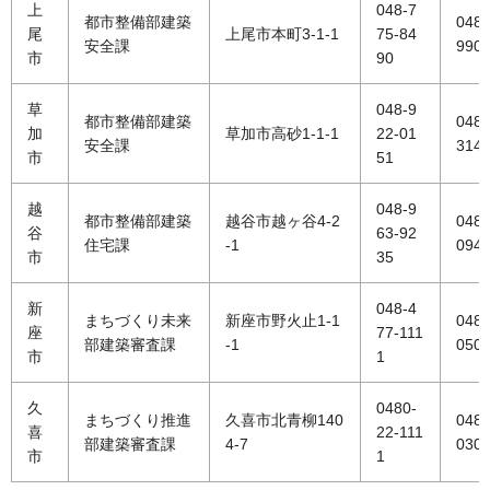
上
048-7
都市整備部建築
048-
尾
上尾市本町3-1-1
75-84
安全課
990
市
90
草
048-9
都市整備部建築
048-
加
草加市高砂1-1-1
22-01
安全課
314
市
51
越
048-9
都市整備部建築
越谷市越ヶ谷4-2
048-
谷
63-92
住宅課
-1
094
市
35
新
048-4
まちづくり未来
新座市野火止1-1
048-
座
77-111
部建築審査課
-1
050
市
1
久
0480-
まちづくり推進
久喜市北青柳140
0480
喜
22-111
部建築審査課
4-7
030
市
1