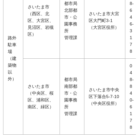
都市局
8-
さいたま市
北部都
6
（西区、北
さいたま市大宮
市・公
4
区、大宮区、
区大門町3-1
園事務
6-
見沼区、岩槻
（大宮区役所）
所
3
区）
管理課
1
路外
7
駐車
8
場
（建
築物
0
以
4
外）
都市局
8-
さいたま市
南部都
8
さいたま市中央
（中央区、桜
市・公
4
区下落合5-7-10
区、浦和区、
園事務
0-
（中央区役所）
南区、緑区）
所
6
管理課
1
7
8