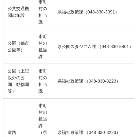
市町
公共交通機
村の
県福祉政策課（048-830-3391）
関の施設
担当
課
市町
公園（都市
村の
県公園スタジアム課 （048-830-5401）
公園等）
担当
課
公園（上記
市町
以外の公
村の
県福祉政策課 （048-830-3223）
園、動物園
担当
等）
課
市町
村の
担当
課
道路
（県
県福祉政策課 （048-830-3223）