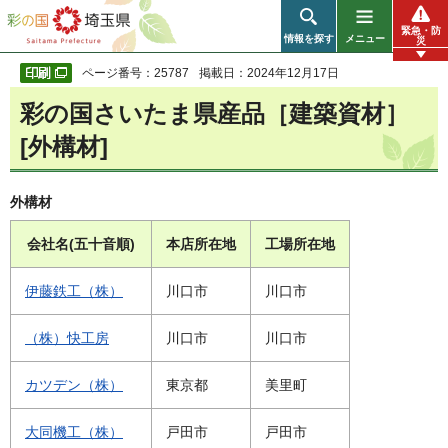
彩の国 埼玉県
緊急・防
情報を探す
メニュー
災
ページ番号：25787
掲載日：2024年12月17日
彩の国さいたま県産品［建築資材］
[外構材]
外構材
会社名(五十音順)
本店所在地
工場所在地
伊藤鉄工（株）
川口市
川口市
（株）快工房
川口市
川口市
カツデン（株）
東京都
美里町
大同機工（株）
戸田市
戸田市