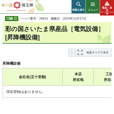
彩の国 埼玉県
緊急・防
情報を探す
メニュー
災
ページ番号：26615
掲載日：2024年12月17日
彩の国さいたま県産品［電気設備］
[昇降機設備]
画面サイズで表示
昇降機設備
本店
工場
会社名(五十音順)
所在地
所在
現在登録はありません。