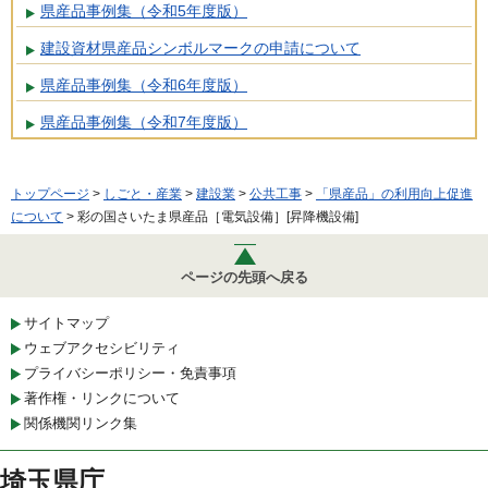
県産品事例集（令和5年度版）
建設資材県産品シンボルマークの申請について
県産品事例集（令和6年度版）
県産品事例集（令和7年度版）
トップページ
>
しごと・産業
>
建設業
>
公共工事
>
「県産品」の利用向上促進
について
> 彩の国さいたま県産品［電気設備］[昇降機設備]
ページの先頭へ戻る
サイトマップ
ウェブアクセシビリティ
プライバシーポリシー・免責事項
著作権・リンクについて
関係機関リンク集
埼玉県庁