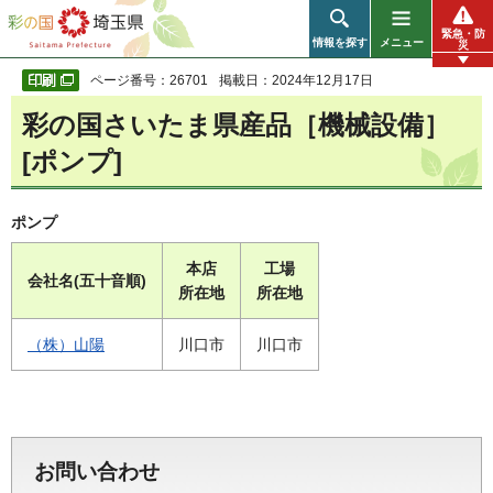
彩の国 埼玉県
緊急・防
情報を探す
メニュー
災
ページ番号：26701
掲載日：2024年12月17日
彩の国さいたま県産品［機械設備］
[ポンプ]
ポンプ
本店
工場
会社名(五十音順)
所在地
所在地
（株）山陽
川口市
川口市
お問い合わせ