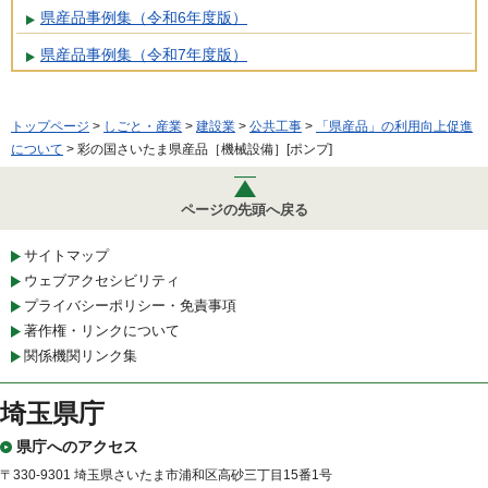
県産品事例集（令和6年度版）
県産品事例集（令和7年度版）
トップページ
>
しごと・産業
>
建設業
>
公共工事
>
「県産品」の利用向上促進
について
> 彩の国さいたま県産品［機械設備］[ポンプ]
ページの先頭へ戻る
サイトマップ
ウェブアクセシビリティ
プライバシーポリシー・免責事項
著作権・リンクについて
関係機関リンク集
埼玉県庁
県庁へのアクセス
〒330-9301 埼玉県さいたま市浦和区高砂三丁目15番1号