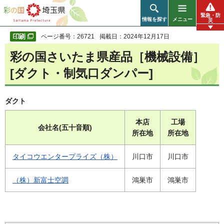
彩の国 埼玉県
緊急・防
情報を探す
メニュー
災
ページ番号：26721
掲載日：2024年12月17日
彩の国さいたま県産品［機械設備］
[ダクト・制気口ダンパー]
ダクト
本店
工場
会社名(五十音順)
所在地
所在地
タイコウエンタープライズ（株）
川口市
川口市
（株）新富士空調
鴻巣市
鴻巣市