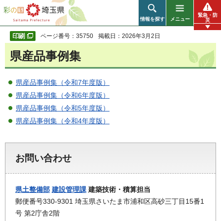
彩の国 埼玉県
緊急・防
情報を探す
メニュー
災
ページ番号：35750
掲載日：2026年3月2日
県産品事例集
県産品事例集（令和7年度版）
県産品事例集（令和6年度版）
県産品事例集（令和5年度版）
県産品事例集（令和4年度版）
お問い合わせ
県土整備部
建設管理課
建築技術・積算担当
郵便番号330-9301 埼玉県さいたま市浦和区高砂三丁目15番1
号 第2庁舎2階