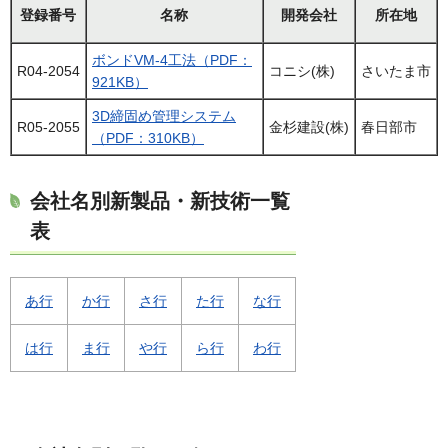
登録番号
名称
開発会社
所在地
ボンドVM-4工法（PDF：
R04-2054
コニシ(株)
さいたま市
921KB）
3D締固め管理システム
R05-2055
金杉建設(株)
春日部市
（PDF：310KB）
会社名別新製品・新技術一覧
表
あ行
か行
さ行
た行
な行
は行
ま行
や行
ら行
わ行