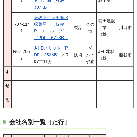
7
ト混合物（PDF：
村工業
397KB）
仮設トイレ用雨水
島田建設
R07-114
収集屋（（仮称）
その
製品
工業
川口市
1
R：エコルーフ）
他
（株）
（PDF：671KB）
J-HDスリット（P
ダ
R07-205
JFE建材
DF：253KB）
／R
技術
ム・
熊谷市
7
（株）
07年11月
砂防
す
せ
そ
会社名別一覧［た行］