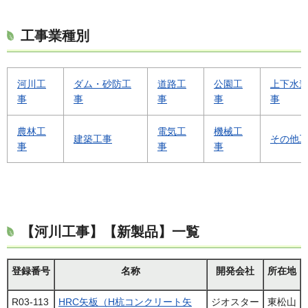
工事業種別
河川工
ダム・砂防工
道路工
公園工
上下水
事
事
事
事
事
農林工
電気工
機械工
建築工事
その他
事
事
事
【河川工事】【新製品】一覧
登録番号
名称
開発会社
所在地
R03-113
HRC矢板（H杭コンクリート矢
ジオスター
東松山