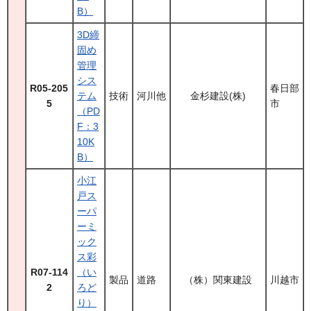
B）
3D締
固め
管理
シス
R05-205
春日部
テム
技術
河川他
金杉建設(株)
5
市
（PD
F：3
10K
B）
小江
戸ス
ーパ
ーミ
ック
ス彩
R07-114
（い
製品
道路
（株）関東建設
川越市
2
ろど
り）