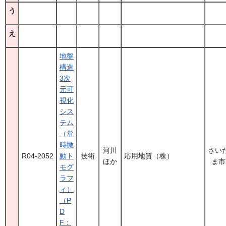
う
え
地盤
構造
3次
元可
視化
シス
テム
（常
時微
河川
さい
R04-2052
動ト
技術
応用地質（株）
ほか
ま市
モグ
ラフ
ィ）
（P
D
F：