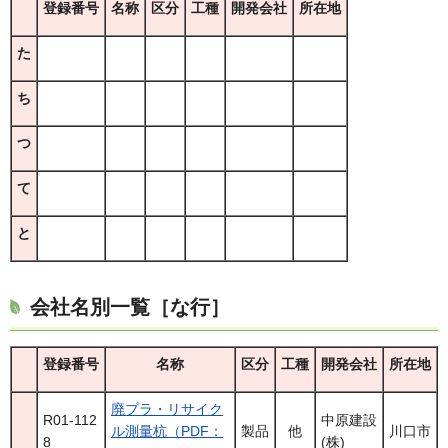
登録番号
名称
区分
工種
開発会社
所在地
た
ち
つ
て
と
会社名別一覧［な行］
登録番号
名称
区分
工種
開発会社
所在地
廃プラ・リサイク
R01-112
中原建設
ル測量杭（PDF：
製品
他
川口市
8
(株)