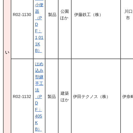
小便
器
公園
川口
R02-1130
製品
伊藤鉄工（株）
（P
ほか
市
D
F：
1,01
1K
B）
い
はめ
込み
型継
手工
法
建築
R02-1132
（P
製品
伊田テクノス（株）
伊奈
ほか
D
F：
405
K
B）