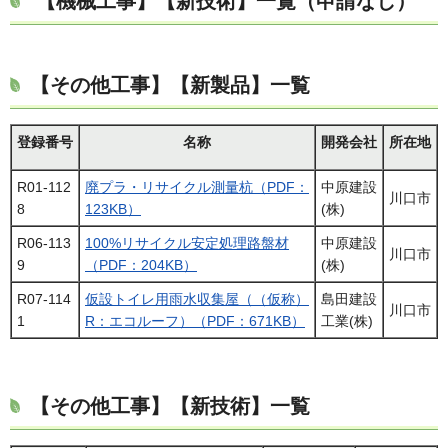
【機械工事】【新技術】一覧（申請なし）
【その他工事】【新製品】一覧
登録番号
名称
開発会社
所在地
R01-112
廃プラ・リサイクル測量杭（PDF：
中原建設
川口市
8
123KB）
(株)
R06-113
100%リサイクル安定処理路盤材
中原建設
川口市
9
（PDF：204KB）
(株)
R07-114
仮設トイレ用雨水収集屋（（仮称）
島田建設
川口市
1
R：エコルーフ）（PDF：671KB）
工業(株)
【その他工事】【新技術】一覧