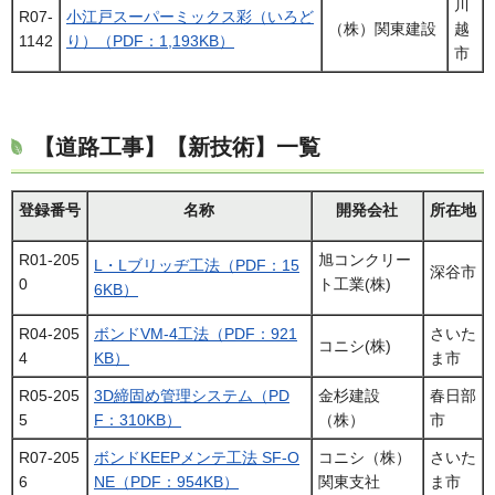
川
R07-
小江戸スーパーミックス彩（いろど
（株）関東建設
越
1142
り）（PDF：1,193KB）
市
【道路工事】【新技術】一覧
登録番号
名称
開発会社
所在地
R01-205
旭コンクリー
L・Lブリッヂ工法（PDF：15
深谷市
0
ト工業(株)
6KB）
R04-205
ボンドVM-4工法（PDF：921
さいた
コニシ(株)
4
KB）
ま市
R05-205
3D締固め管理システム（PD
金杉建設
春日部
5
F：310KB）
（株）
市
R07-205
ボンドKEEPメンテ工法 SF-O
コニシ（株）
さいた
6
NE（PDF：954KB）
関東支社
ま市