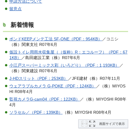
申請方法について
留意
点
新着情報
ボンドKEEPメンテ工法 SF-ONE（PDF：954KB）
／コニシ
（株）関東支社 R07年6月
仮設トイレ用雨水収集屋（（仮称）R：エコルーフ）（PDF：67
1KB）
／島田建設工業（株）R07年6月
小江戸スーパーミックス彩（いろどり）（PDF：1,193KB）
／
（株）関東建設 R07年6月
J-HDスリット（PDF：253KB）
／JFE建材（株）R07年11月
ウェアラブルカメラ G-POKE（PDF：124KB）
／（株）MIYOS
HI R08年4月
監視カメラG-cam04（PDF：122KB）
／（株）MIYOSHI R08年
4月
ソラセル／（PDF：139KB）
（株）MIYOSHI R08年4月
画面サイズで表示