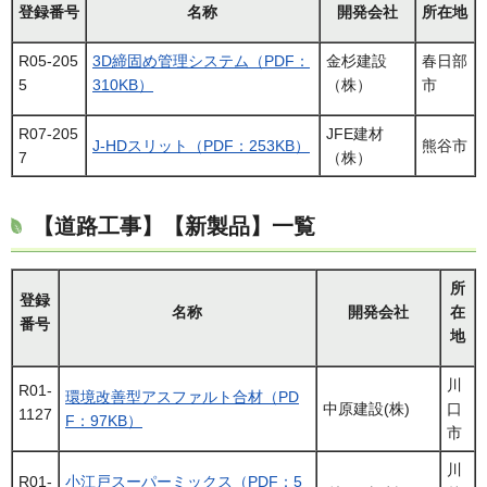
登録番号
名称
開発会社
所在地
R05-205
3D締固め管理システム（PDF：
金杉建設
春日部
5
310KB）
（株）
市
R07-205
JFE建材
J-HDスリット（PDF：253KB）
熊谷市
7
（株）
【道路工事】【新製品】一覧
所
登録
名称
開発会社
在
番号
地
川
R01-
環境改善型アスファルト合材（PD
中原建設(株)
口
1127
F：97KB）
市
川
R01-
小江戸スーパーミックス（PDF：5