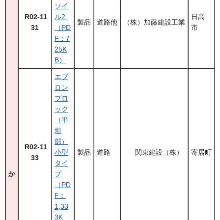
ソイ
R02-11
ル2.
日高
製品
道路他
（株）加藤建設工業
31
（PD
市
F：7
25K
B）
エプ
ロン
ブロ
ック
（平
坦
部）
R02-11
小型
製品
道路
関東建設（株）
寄居町
33
タイ
か
プ
（PD
F：
1,33
3K