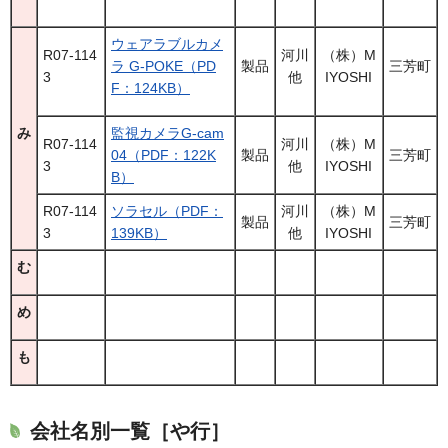
ウェアラブルカメ
R07-114
河川
（株）M
ラ G-POKE（PD
製品
三芳町
3
他
IYOSHI
F：124KB）
み
監視カメラG-cam
R07-114
河川
（株）M
04（PDF：122K
製品
三芳町
3
他
IYOSHI
B）
R07-114
ソラセル（PDF：
河川
（株）M
製品
三芳町
3
139KB）
他
IYOSHI
む
め
も
会社名別一覧［や行］