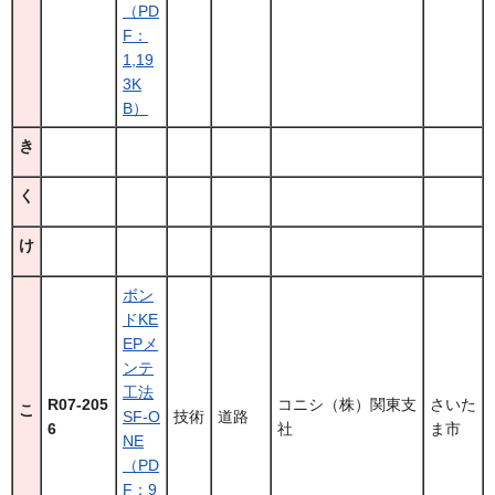
（PD
F：
1,19
3K
B）
き
く
け
ボン
ドKE
EPメ
ンテ
工法
R07-205
コニシ（株）関東支
さいた
こ
SF-O
技術
道路
6
社
ま市
NE
（PD
F：9