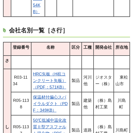
54K
B）
会社名別一覧［さ行］
登録番号
名称
区分
工種
開発会社
所在地
さ
HRC矢板（H杭コ
R03-11
河川
ジオスタ
東松
ンクリート矢板）
製品
34
他
ー（株）
山市
（PDF：571KB）
保温材付偏心スパ
R05-113
建築
（株）島
川島
イラルダクト（PD
製品
8
他
村工業
町
F：349KB）
50℃低減中温化改
し
R05-113
質Ⅱ型アスファル
（株）島
製品
道路
川島町