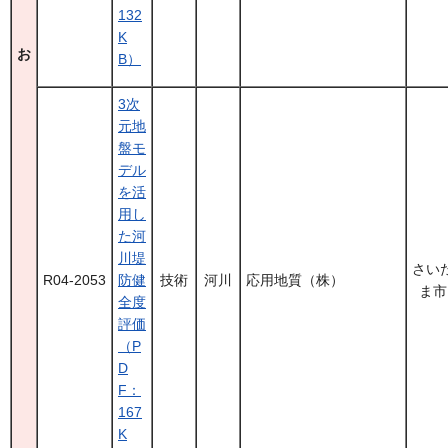
132
K
お
B）
3次
元地
盤モ
デル
を活
用し
た河
川堤
さい
R04-2053
防健
技術
河川
応用地質（株）
ま市
全度
評価
（P
D
F：
167
K