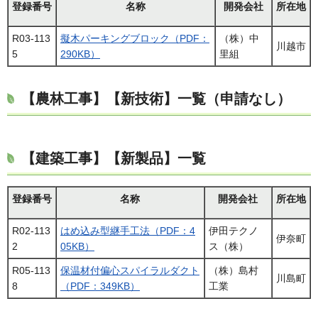
登録番号
名称
開発会社
所在地
R03-113
擬木パーキングブロック（PDF：
（株）中
川越市
5
290KB）
里組
【農林工事】【新技術】一覧（申請なし）
【建築工事】【新製品】一覧
登録番号
名称
開発会社
所在地
R02-113
はめ込み型継手工法（PDF：4
伊田テクノ
伊奈町
2
05KB）
ス（株）
R05-113
保温材付偏心スパイラルダクト
（株）島村
川島町
8
（PDF：349KB）
工業