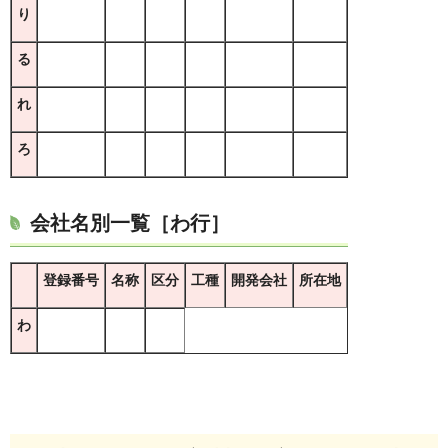
り
る
れ
ろ
会社名別一覧［わ行］
登録番号
名称
区分
工種
開発会社
所在地
わ