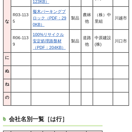
123KB）
擬木パーキングブ
R03-113
農林
（株）中
ロック（PDF：29
製品
川越市
5
他
里組
な
0KB）
100%リサイクル
R06-113
道路
中原建設
安定処理路盤材
製品
川口市
9
他
(株)
（PDF：204KB）
に
ぬ
ね
の
会社名別一覧［は行］