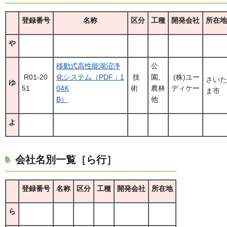
登録番号
名称
区分
工種
開発会社
所在地
や
移動式高性能湖沼浄
公
R01-20
化システム（PDF：1
技
園,
(株)ユー
さいた
ゆ
51
04K
術
農林
ディケー
ま市
B）
他
よ
会社名別一覧［ら行］
登録番号
名称
区分
工種
開発会社
所在地
ら