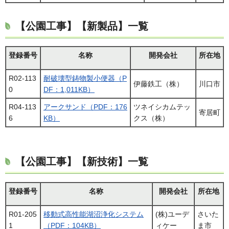
【公園工事】【新製品】一覧
登録番号
名称
開発会社
所在地
R02-113
耐破壊型鋳物製小便器（P
伊藤鉄工（株）
川口市
0
DF：1,011KB）
R04-113
アークサンド（PDF：176
ツネイシカムテッ
寄居町
6
KB）
クス（株）
【公園工事】【新技術】一覧
登録番号
名称
開発会社
所在地
R01-205
移動式高性能湖沼浄化システム
(株)ユーデ
さいた
1
（PDF：104KB）
ィケー
ま市