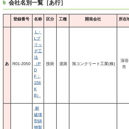
会社名別一覧［あ行］
登録番号
名称
区分
工種
開発会社
所在
L・
Lブ
リッ
ヂ工
法
深谷
あ
R01-2050
（P
技術
道路
旭コンクリート工業(株)
市
D
F：
156
K
B）
耐
破壊
型鋳
物製