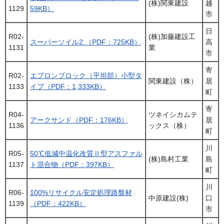
(株)関東建設
越
1129
59KB）
市
日
R02-
(株)加藤建設工
スーパーソイル2.（PDF：725KB）
高
1131
業
市
寄
R02-
エプロンブロック（平坦部）小型タ
関東建設（株）
居
1133
イプ（PDF：1,333KB）
町
寄
R04-
ツネイシカムテ
アークサンド（PDF：176KB）
居
1136
ックス（株）
町
川
R05-
50℃低減中温化改質Ⅱ型アスファル
(株)島村工業
島
1137
ト混合物（PDF：397KB）
町
川
R06-
100%リサイクル安定処理路盤材
中原建設(株)
口
1139
（PDF：422KB）
市