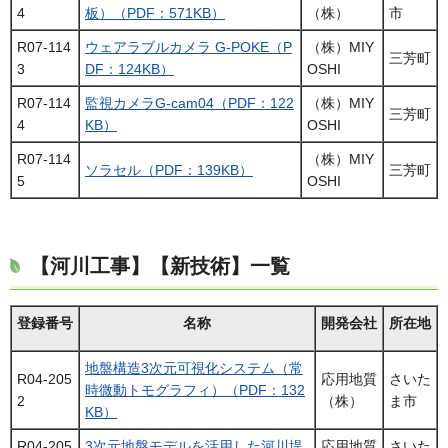
4
板）（PDF：571KB）
（株）
市
R07-114
ウェアラブルカメラ G-POKE（P
（株）MIY
三芳町
3
DF：124KB）
OSHI
R07-114
監視カメラG-cam04（PDF：122
（株）MIY
三芳町
4
KB）
OSHI
R07-114
（株）MIY
ソラセル（PDF：139KB）
三芳町
5
OSHI
【河川工事】【新技術】一覧
登録番号
名称
開発会社
所在地
地盤構造3次元可視化システム（常
R04-205
応用地質
さいた
時微動トモグラフィ）（PDF：132
2
（株）
ま市
KB）
R04-205
3次元地盤モデルを活用した河川堤
応用地質
さいた