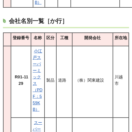
B）
会社名別一覧［か行］
登録番号
名称
区分
工種
開発会社
所在地
小江
戸ス
ーパ
ーミ
R01-11
ック
川越
製品
道路
（株）関東建設
29
ス
市
（PD
F：5
59K
B）
スー
パー