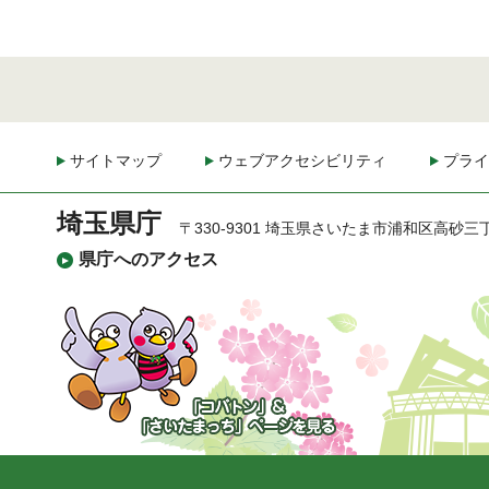
サイトマップ
ウェブアクセシビリティ
プライ
埼玉県庁
〒330-9301 埼玉県さいたま市浦和区高砂三
県庁へのアクセス
「コバトン」&「さいた
まっち」