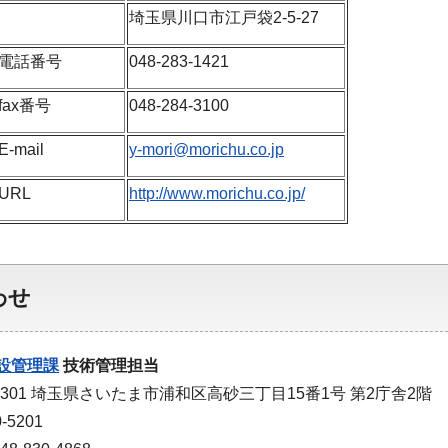
埼玉県川口市江戸袋2-5-27
電話番号
048-283-1421
fax番号
048-284-3100
E-mail
y-mori@morichu.co.jp
URL
http://www.morichu.co.jp/
わせ
設管理課
技術管理担当
9301 埼玉県さいたま市浦和区高砂三丁目15番1号 第2庁舎2階
-5201