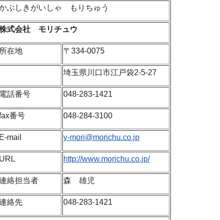
かぶしきがいしゃ もりちゅう
株式会社 モリチュウ
所在地
〒334-0075
埼玉県川口市江戸袋2-5-27
電話番号
048-283-1421
fax番号
048-284-3100
E-mail
y-mori@morichu.co.jp
URL
http://www.morichu.co.jp/
連絡担当者
森 雄児
連絡先
048-283-1421