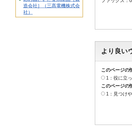
ファックス：048
造会社］（三髙電機株式会
社）
より良い
このページの
1：役に立
このページの
1：見つけ