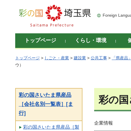
彩の国 埼玉県
Foreign Langu
トップページ
くらし・環境
トップページ
>
しごと・産業
>
建設業
>
公共工事
>
「県産品
ウ）
彩の国さいたま県産品
彩の国
［会社名別一覧表］[ま
行]
企業情報
彩の国さいたま県産品［製