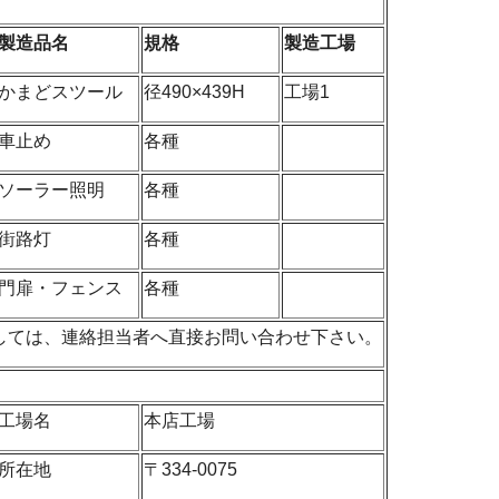
製造品名
規格
製造工場
かまどスツール
径490×439H
工場1
車止め
各種
ソーラー照明
各種
街路灯
各種
門扉・フェンス
各種
しては、連絡担当者へ直接お問い合わせ下さい。
工場名
本店工場
所在地
〒334-0075