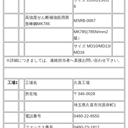
サイズ D10/D13/D1
6
高強度せん断補強筋用異
MSRB-0067
形棒鋼MK785
MK785(785N/mm2
級）
サイズ MD10/MD13/
MD16
※詳細につきましては、連絡担当者へ直接お問い合わせ下さい。
工場1
工場名
久喜工場
所在地
〒346-0028
埼玉県久喜市河原井町1
電話番号
0480-22-8555
ファックス番号
0480-23-1812