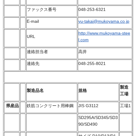
ファックス番号
048-253-6321
E-mail
yu-takai@mukoyama.co.jp
http://www.mukoyama-stee
URL
l.com
連絡担当者
高井
連絡先
048-255-8021
製造
製造品名
規格
工場
県産品
鉄筋コンクリート用棒鋼
JIS G3112
工場1
SD295A/SD345/SD3
90/SD490