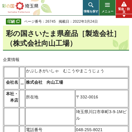
彩の国 埼玉県
緊急・防
情報を探す
メニュー
災
ページ番号：26745
掲載日：2022年3月24日
彩の国さいたま県産品［製造会社］
（株式会社向山工場）
企業情報
かぶしきがいしゃ むこうやまこうじょう
会社名
＿
株式会社 向山工場
本社・
所在地
〒332-0016
本店
埼玉県川口市幸町3-9-1Mビ
ル
電話番号
048-255-8021