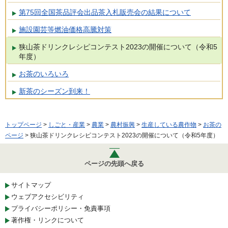
第75回全国茶品評会出品茶入札販売会の結果について
施設園芸等燃油価格高騰対策
狭山茶ドリンクレシピコンテスト2023の開催について（令和5
年度）
お茶のいろいろ
新茶のシーズン到来！
トップページ
>
しごと・産業
>
農業
>
農村振興
>
生産している農作物
>
お茶の
ページ
> 狭山茶ドリンクレシピコンテスト2023の開催について（令和5年度）
ページの先頭へ戻る
サイトマップ
ウェブアクセシビリティ
プライバシーポリシー・免責事項
著作権・リンクについて