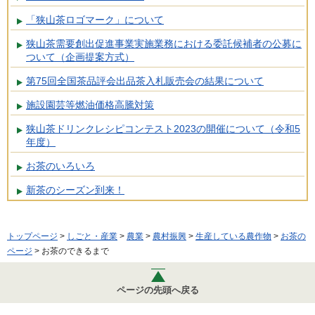
「狭山茶ロゴマーク」について
狭山茶需要創出促進事業実施業務における委託候補者の公募に
ついて（企画提案方式）
第75回全国茶品評会出品茶入札販売会の結果について
施設園芸等燃油価格高騰対策
狭山茶ドリンクレシピコンテスト2023の開催について（令和5
年度）
お茶のいろいろ
新茶のシーズン到来！
トップページ
>
しごと・産業
>
農業
>
農村振興
>
生産している農作物
>
お茶の
ページ
> お茶のできるまで
ページの先頭へ戻る