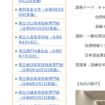
4月12日実施)
講座テーマ：キ
東邦音楽大学（令和5年5月
24日実施）
信用情報
県立川口高等技術専門校
金融トラブル
（令和5年5月25日実施）
講師：一般社団
県立久喜高等学校（令和5
年6月14日）
信用情報リテ
埼玉県PTA連合会（令和5
日本貸金業協会
年7月10日）
受講者：訓練生5
県立春日部高等技術専門校
（令和5年10月3日実施）
県立熊谷高等技術専門校
（令和6年3月1日実施）
【当日の様子】
県立川越高等技術専門校
（令和6年3月1日実施）