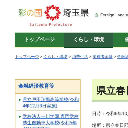
彩の国 埼玉県
Foreign Langu
トップページ
くらし・環境
トップページ
>
くらし・環境
>
消費生活
>
消費者金融
>
金融
金融経済教育等
県立春
県立戸田翔陽高等学校(令和
4年12月6日実施)
日時：令和6年10
学校法人一川学園 専門学校
越生自動車大学校(令和5年
場所：県立春日