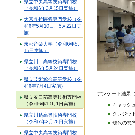
県立中央高等技術専門校
（令和6年3月15日実施）
大宮呉竹医療専門学校（令
和6年5月10日、5月22日実
施）
東邦音楽大学（令和6年5月
15日実施）
県立川口高等技術専門校
（令和6年5月24日実施）
県立芸術総合高等学校（令
和6年7月4日実施）
アンケート結果
県立春日部高等技術専門校
（令和6年10月1日実施）
キャッシ
クレジッ
県立川越高等技術専門校
（令和7年2月28日実施）
現代の悪
県立中央高等技術専門校