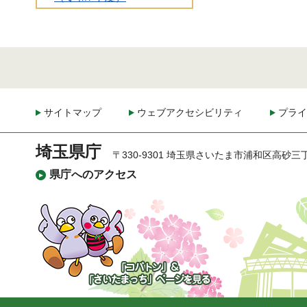
サイトマップ
ウェブアクセシビリティ
プライ
埼玉県庁
〒330-9301 埼玉県さいたま市浦和区高砂三
県庁へのアクセス
「コバトン」&「さいた
まっち」