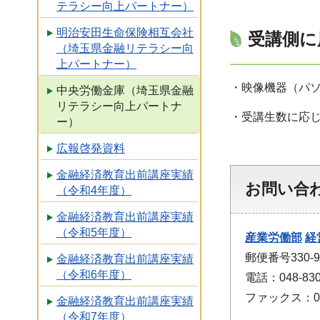
テラシー向上パートナー）
明治安田生命保険相互会社
受講側に
（埼玉県金融リテラシー向
上パートナー）
・映像機器（パ
中央労働金庫（埼玉県金融
リテラシー向上パートナ
・受講生数に応
ー）
広報啓発資料
金融経済教育出前講座実績
お問い合
（令和4年度）
金融経済教育出前講座実績
（令和5年度）
産業労働部
経
郵便番号330
金融経済教育出前講座実績
（令和6年度）
電話：048-830
ファックス：048
金融経済教育出前講座実績
（令和7年度）