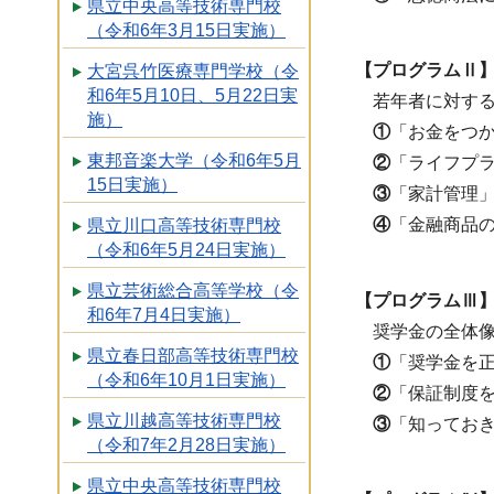
県立中央高等技術専門校
（令和6年3月15日実施）
【プログラムⅡ】
大宮呉竹医療専門学校（令
和6年5月10日、5月22日実
若年者に対する
施）
①
「お金をつ
東邦音楽大学（令和6年5月
②
「ライフプ
15日実施）
③
「家計管理
④
「金融商品
県立川口高等技術専門校
（令和6年5月24日実施）
県立芸術総合高等学校（令
【プログラムⅢ】
和6年7月4日実施）
奨学金の全体像
県立春日部高等技術専門校
①
「奨学金を
（令和6年10月1日実施）
②
「保証制度
県立川越高等技術専門校
③
「知ってお
（令和7年2月28日実施）
県立中央高等技術専門校