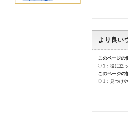
より良い
このページの
1：役に立
このページの
1：見つけ