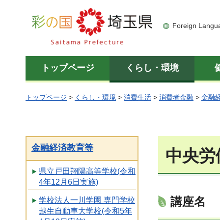
彩の国 埼玉県
Foreign Langu
トップページ
くらし・環境
トップページ
>
くらし・環境
>
消費生活
>
消費者金融
>
金融
金融経済教育等
中央労
県立戸田翔陽高等学校(令和
4年12月6日実施)
講座名
学校法人一川学園 専門学校
越生自動車大学校(令和5年