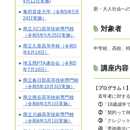
4月12日実施)
新・大人社会へ
東邦音楽大学（令和5年5月
24日実施）
対象者
県立川口高等技術専門校
（令和5年5月25日実施）
県立久喜高等学校（令和5
中学校、高校、
年6月14日）
埼玉県PTA連合会（令和5
講座内容
年7月10日）
県立春日部高等技術専門校
（令和5年10月3日実施）
【
プログラムⅠ】
若年者に対する
県立熊谷高等技術専門校
（令和6年3月1日実施）
①
「18歳成年
②
「契約って
県立川越高等技術専門校
③
「クレジッ
（令和6年3月1日実施）
④
「悪徳商法