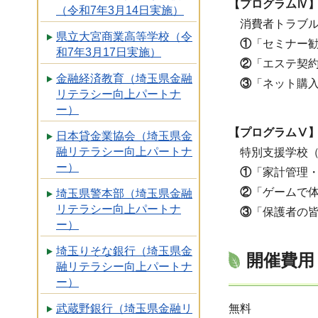
【プログラムⅣ】
（令和7年3月14日実施）
消費者トラブル
県立大宮商業高等学校（令
①
「セミナー
和7年3月17日実施）
②
「エステ契
金融経済教育（埼玉県金融
③
「ネット購
リテラシー向上パートナ
ー）
【プログラムⅤ】
日本貸金業協会（埼玉県金
融リテラシー向上パートナ
特別支援学校（
ー）
①
「家計管理
②
「ゲームで
埼玉県警本部（埼玉県金融
リテラシー向上パートナ
③
「保護者の
ー）
埼玉りそな銀行（埼玉県金
開催費用
融リテラシー向上パートナ
ー）
無料
武蔵野銀行（埼玉県金融リ