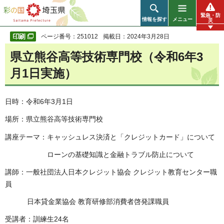
彩の国 埼玉県
緊急・防
情報を探す
メニュー
災
ページ番号：251012
掲載日：2024年3月28日
県立熊谷高等技術専門校（令和6年3
月1日実施）
日時：令和6年3月1日
場所：県立熊谷高等技術専門校
講座テーマ：キャッシュレス決済と「クレジットカード」について
ローンの基礎知識と⾦融トラブル防⽌について
講師：一般社団法人日本クレジット協会 クレジット教育センター職
員
日本貸金業協会 教育研修部消費者啓発課職員
受講者：訓練生24名