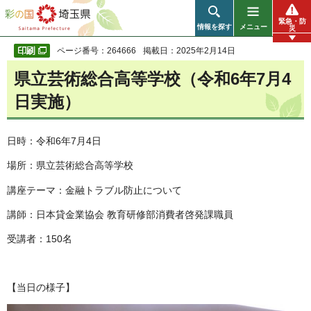
彩の国 埼玉県
緊急・防
情報を探す
メニュー
災
ページ番号：264666
掲載日：2025年2月14日
県立芸術総合高等学校（令和6年7月4
日実施）
日時：令和6年7月4日
場所：県立芸術総合高等学校
講座テーマ：金融トラブル防止について
講師：日本貸金業協会 教育研修部消費者啓発課職員
受講者：150名
【当日の様子】